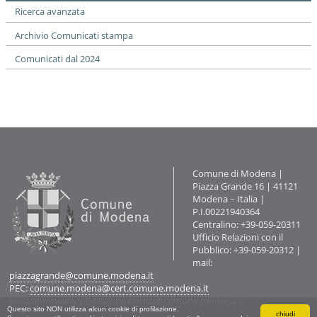
Ricerca avanzata
Archivio Comunicati stampa
Comunicati dal 2024
Contatti
Comune di Modena |
Piazza Grande 16 | 41121
Modena – Italia |
P.I.00221940364
Centralino: +39-059-20311
Ufficio Relazioni con il
Pubblico: +39-059-20312 |
mail:
piazzagrande@comune.modena.it
PEC:
comune.modena@cert.comune.modena.it
Redazione www
| E-Mail:
retecivica@comune.modena.it
Questo sito NON utilizza alcun cookie di profilazione.
chiudi