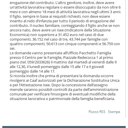
o
erogazione del contributo. L’altro genitore, inoltre, deve avere
un’attività lavorativa regolare o essere disoccupato da non oltre 6
n
mesi e con almeno 18 mesi di attività lavorativa negli ultimi 3 anni.
e
Il figlio, sempre in base ai requisiti richiesti, non deve essere
inserito al nido d’infanzia per tutto il periodo di erogazione del
contributo. Il nucleo familiare, conteggiando il figlio anche se non
ancora nato, deve avere un Isee (Indicatore della Situazione
Economica) non superiore a 31.452 euro nel caso di due
componenti, 36.152 nel caso di tre, 43.744 per famiglie con
quattro componenti, 50.613 con cinque componenti e 56.759 con
sei.
Le domande vanno presentate all’Ufficio Pacchetto Famiglia
presso il Centro per le Famiglie, Piazzale Redecocca 1 al primo
piano (tel. 059/2033626) il mattino dal martedì al venerdì dalle 9
alle 12,30, il lunedì pomeriggio dalle 15 alle 17 e il giovedì
pomeriggio dalle 14 alle 17.
Si ricorda inoltre che prima di presentare la domanda occorre
rivolgersi ai Caaf autorizzati per la Dichiarazione Sostitutiva Unica
e per l’Attestazione Isee. Dopo la concessione dell’assegno
mensile saranno possibili controlli da parte dell’amministrazione
comunale per verificare l’insorgere di eventuali modifiche della
situazione lavorativa o patrimoniale della famiglia beneficiaria.
Azioni
Flusso RSS
Stampa
sul
documento