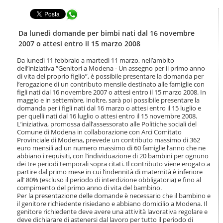
t
l
e
Condividi in WhatsApp
a
n
n
u
a
Da lunedì domande per bimbi nati dal 16 novembre
t
v
2007 o attesi entro il 15 marzo 2008
i
i
.
g
Da lunedì 11 febbraio a martedì 11 marzo, nell’ambito
|
dell’iniziativa “Genitori a Modena - Un assegno per il primo anno
a
S
di vita del proprio figlio”, è possibile presentare la domanda per
z
a
l’erogazione di un contributo mensile destinato alle famiglie con
i
figli nati dal 16 novembre 2007 o attesi entro il 15 marzo 2008. In
l
o
maggio e in settembre, inoltre, sarà poi possibile presentare la
t
n
domanda per i figli nati dal 16 marzo o attesi entro il 15 luglio e
a
e
per quelli nati dal 16 luglio o attesi entro il 15 novembre 2008.
a
L’iniziativa, promossa dall’assessorato alle Politiche sociali del
l
Comune di Modena in collaborazione con Arci Comitato
l
Provinciale di Modena, prevede un contributo massimo di 362
a
euro mensili ad un numero massimo di 60 famiglie l’anno che ne
n
abbiano i requisiti, con l’individuazione di 20 bambini per ognuno
dei tre periodi temporali sopra citati. Il contributo viene erogato a
a
partire dal primo mese in cui l’indennità di maternità è inferiore
v
all’ 80% (escluso il periodo di interdizione obbligatoria) e fino al
i
compimento del primo anno di vita del bambino.
g
Per la presentazione delle domande è necessario che il bambino e
a
il genitore richiedente risiedano e abbiano domicilio a Modena. Il
z
genitore richiedente deve avere una attività lavorativa regolare e
i
deve dichiarare di astenersi dal lavoro per tutto il periodo di