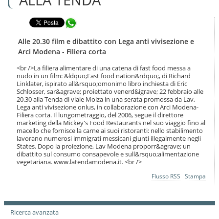
n
l
t
a
e
Condividi in WhatsApp
n
n
a
u
v
Alle 20.30 film e dibattito con Lega anti vivisezione e
t
i
Arci Modena - Filiera corta
i
g
.
a
<br />La filiera alimentare di una catena di fast food messa a
|
nudo in un film: &ldquo;Fast food nation&rdquo;, di Richard
z
S
Linklater, ispirato all&rsquo;omonimo libro inchiesta di Eric
i
a
Schlosser, sar&agrave; proiettato venerd&igrave; 22 febbraio alle
o
20.30 alla Tenda di viale Molza in una serata promossa da Lav,
l
n
Lega anti vivisezione onlus, in collaborazione con Arci Modena-
t
e
Filiera corta. Il lungometraggio, del 2006, segue il direttore
a
marketing della Mickey's Food Restaurants nel suo viaggio fino al
a
macello che fornisce la carne ai suoi ristoranti: nello stabilimento
l
lavorano numerosi immigrati messicani giunti illegalmente negli
l
States. Dopo la proiezione, Lav Modena proporr&agrave; un
a
dibattito sul consumo consapevole e sull&rsquo;alimentazione
n
vegetariana. www.latendamodena.it. <br />
a
Azioni
Flusso RSS
Stampa
v
sul
i
documento
g
a
Ricerca avanzata
z