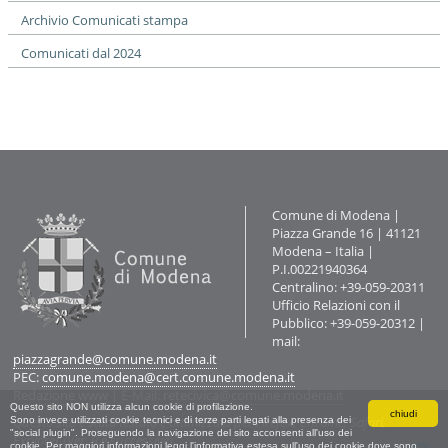
i
Archivio Comunicati stampa
o
n
Comunicati dal 2024
e
Contatti
Comune di Modena |
Piazza Grande 16 | 41121
Modena – Italia |
P.I.00221940364
Centralino: +39-059-20311
Ufficio Relazioni con il
Pubblico: +39-059-20312 |
mail:
piazzagrande@comune.modena.it
PEC:
comune.modena@cert.comune.modena.it
Redazione www
| E-Mail:
retecivica@comune.modena.it
Questo sito NON utilizza alcun cookie di profilazione.
chiudi
Questo sito è stato testato e ottimizzato per Firefox, Chrome, Safari,
Sono invece utilizzati cookie tecnici e di terze parti legati alla presenza dei
"social plugin". Proseguendo la navigazione del sito acconsenti all'uso dei
Explorer (Ver. 9 e successive).
cookie. Per maggiori informazioni leggi l'informativa estesa sull'uso dei cookie dove sono