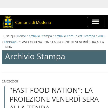
S
a
l
t
a
Espandi
Comune di Modena
a
barra
i
di
c
navigazi
Tu sei qui:
Home
/
Archivio Stampa
/
Archivio Comunicati Stampa
/
2008
o
n
/
Febbraio
/
"FAST FOOD NATION": LA PROIEZIONE VENERDÌ SERA ALLA
t
TENDA
e
Archivio Stampa
n
u
t
i
S
.
a
|
l
S
21/02/2008
t
a
"FAST FOOD NATION": LA
a
l
a
t
i
PROIEZIONE VENERDÌ SERA
a
c
a
o
ALLA TENDA
l