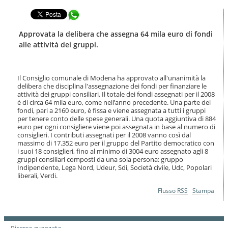
t
l
e
Condividi in WhatsApp
a
n
n
u
a
Approvata la delibera che assegna 64 mila euro di fondi
t
v
alle attività dei gruppi.
i
i
.
g
|
a
S
Il Consiglio comunale di Modena ha approvato all'unanimità la
z
a
delibera che disciplina l'assegnazione dei fondi per finanziare le
i
attività dei gruppi consiliari. Il totale dei fondi assegnati per il 2008
l
o
è di circa 64 mila euro, come nell’anno precedente. Una parte dei
t
n
fondi, pari a 2160 euro, è fissa e viene assegnata a tutti i gruppi
a
e
per tenere conto delle spese generali. Una quota aggiuntiva di 884
a
euro per ogni consigliere viene poi assegnata in base al numero di
l
consiglieri. I contributi assegnati per il 2008 vanno così dal
l
massimo di 17.352 euro per il gruppo del Partito democratico con
a
i suoi 18 consiglieri, fino al minimo di 3004 euro assegnato agli 8
n
gruppi consiliari composti da una sola persona: gruppo
Indipendente, Lega Nord, Udeur, Sdi, Società civile, Udc, Popolari
a
liberali, Verdi.
v
i
Azioni
Flusso RSS
Stampa
g
sul
a
documento
z
i