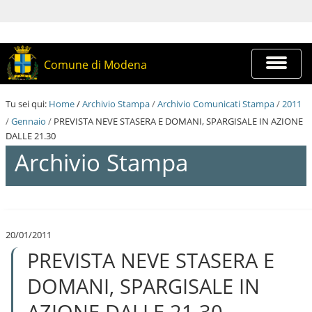
S
a
l
t
a
Espandi
Comune di Modena
a
barra
i
di
c
navigazi
Tu sei qui:
Home
/
Archivio Stampa
/
Archivio Comunicati Stampa
/
2011
o
n
/
Gennaio
/
PREVISTA NEVE STASERA E DOMANI, SPARGISALE IN AZIONE
t
DALLE 21.30
e
Archivio Stampa
n
u
t
i
S
.
a
|
l
S
20/01/2011
t
a
PREVISTA NEVE STASERA E
a
l
a
t
i
DOMANI, SPARGISALE IN
a
c
a
o
AZIONE DALLE 21.30
l