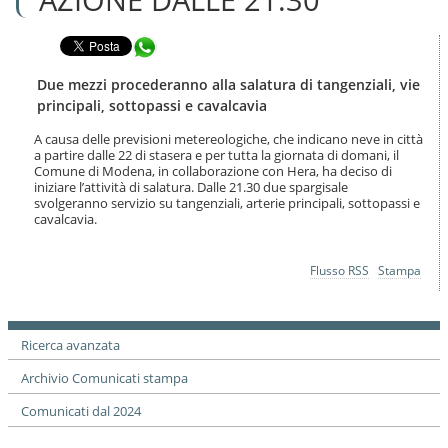
n
l
t
a
e
Condividi in WhatsApp
n
n
a
u
v
Due mezzi procederanno alla salatura di tangenziali, vie
t
i
principali, sottopassi e cavalcavia
i
g
.
a
A causa delle previsioni metereologiche, che indicano neve in città
|
a partire dalle 22 di stasera e per tutta la giornata di domani, il
z
S
Comune di Modena, in collaborazione con Hera, ha deciso di
i
a
iniziare l’attività di salatura. Dalle 21.30 due spargisale
o
svolgeranno servizio su tangenziali, arterie principali, sottopassi e
l
n
cavalcavia.
t
e
a
a
Azioni
Flusso RSS
Stampa
l
sul
l
documento
a
n
Ricerca avanzata
a
v
Archivio Comunicati stampa
i
g
Comunicati dal 2024
a
z