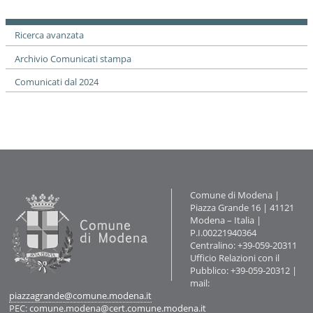
i
documento
o
n
Ricerca avanzata
e
Archivio Comunicati stampa
Comunicati dal 2024
Contatti
Comune di Modena |
Piazza Grande 16 | 41121
Modena – Italia |
P.I.00221940364
Centralino: +39-059-20311
Ufficio Relazioni con il
Pubblico: +39-059-20312 |
mail:
piazzagrande@comune.modena.it
PEC:
comune.modena@cert.comune.modena.it