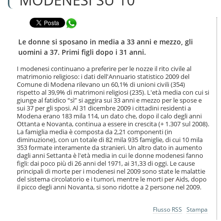
n
l
t
a
e
Condividi in WhatsApp
n
n
a
u
v
Le donne si sposano in media a 33 anni e mezzo, gli
t
i
uomini a 37. Primi figli dopo i 31 anni.
i
g
.
a
I modenesi continuano a preferire per le nozze il rito civile al
|
matrimonio religioso: i dati dell'Annuario statistico 2009 del
z
S
Comune di Modena rilevano un 60,1% di unioni civili (354)
i
a
rispetto al 39,9% di matrimoni religiosi (235). L'età media con cui si
o
giunge al fatidico “sì” si aggira sui 33 anni e mezzo per le spose e
l
n
sui 37 per gli sposi. Al 31 dicembre 2009 i cittadini residenti a
t
e
Modena erano 183 mila 114, un dato che, dopo il calo degli anni
a
Ottanta e Novanta, continua a essere in crescita (+ 1.307 sul 2008).
a
La famiglia media è composta da 2,21 componenti (in
l
diminuzione), con un totale di 82 mila 935 famiglie, di cui 10 mila
l
353 formate interamente da stranieri. Un altro dato in aumento
a
dagli anni Settanta è l'età media in cui le donne modenesi fanno
n
figli: dai poco più di 26 anni del 1971, ai 31,33 di oggi. Le cause
principali di morte per i modenesi nel 2009 sono state le malattie
a
del sistema circolatorio e i tumori, mentre le morti per Aids, dopo
v
il picco degli anni Novanta, si sono ridotte a 2 persone nel 2009.
i
g
a
Azioni
Flusso RSS
Stampa
z
sul