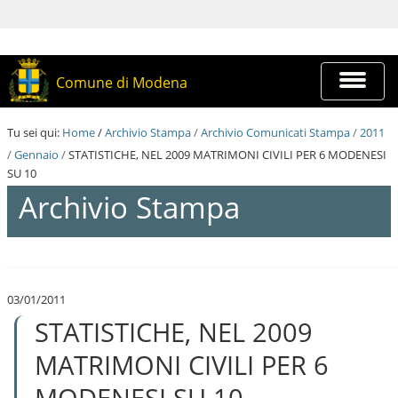
S
a
l
t
a
Espandi
Comune di Modena
a
barra
i
di
c
navigazi
Tu sei qui:
Home
/
Archivio Stampa
/
Archivio Comunicati Stampa
/
2011
o
n
/
Gennaio
/
STATISTICHE, NEL 2009 MATRIMONI CIVILI PER 6 MODENESI
t
SU 10
e
Archivio Stampa
n
u
t
i
S
.
a
|
l
S
03/01/2011
t
a
STATISTICHE, NEL 2009
a
l
a
t
i
MATRIMONI CIVILI PER 6
a
c
a
o
MODENESI SU 10
l