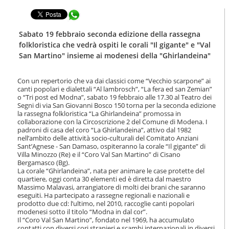
t
l
e
Condividi in WhatsApp
a
n
n
u
a
Sabato 19 febbraio seconda edizione della rassegna
t
v
folkloristica che vedrà ospiti le corali "Il gigante" e "Val
i
i
San Martino" insieme ai modenesi della "Ghirlandeina"
.
g
|
a
S
z
Con un repertorio che va dai classici come “Vecchio scarpone” ai
a
i
canti popolari e dialettali “Al lambrosch”, “La fera ed san Zemian”
l
o “Tri post ed Modna”, sabato 19 febbraio alle 17.30 al Teatro dei
o
t
Segni di via San Giovanni Bosco 150 torna per la seconda edizione
n
a
la rassegna folkloristica “La Ghirlandeina” promossa in
e
collaborazione con la Circoscrizione 2 del Comune di Modena. I
a
padroni di casa del coro “La Ghirlandeina”, attivo dal 1982
l
nell’ambito delle attività socio-culturali del Comitato Anziani
l
Sant’Agnese - San Damaso, ospiteranno la corale “Il gigante” di
a
Villa Minozzo (Re) e il “Coro Val San Martino” di Cisano
n
Bergamasco (Bg).
a
La corale “Ghirlandeina”, nata per animare le case protette del
v
quartiere, oggi conta 30 elementi ed è diretta dal maestro
i
Massimo Malavasi, arrangiatore di molti dei brani che saranno
eseguiti. Ha partecipato a rassegne regionali e nazionali e
g
prodotto due cd: l’ultimo, nel 2010, raccoglie canti popolari
a
modenesi sotto il titolo “Modna in dal cor”.
z
Il “Coro Val San Martino”, fondato nel 1969, ha accumulato
i
contatti con diversi cori stranieri e scambi internazionali in diversi