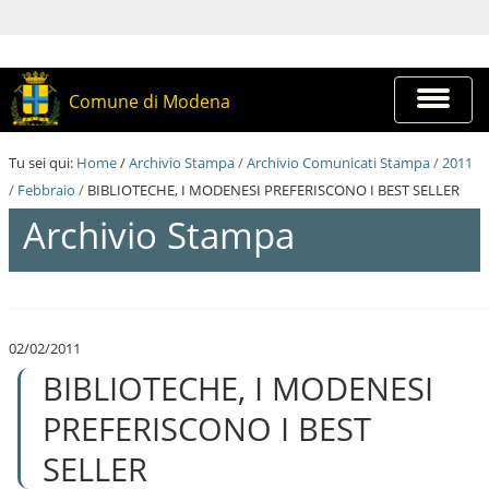
S
a
l
t
a
Espandi
Comune di Modena
a
barra
i
di
c
navigazi
Tu sei qui:
Home
/
Archivio Stampa
/
Archivio Comunicati Stampa
/
2011
o
n
/
Febbraio
/
BIBLIOTECHE, I MODENESI PREFERISCONO I BEST SELLER
t
Archivio Stampa
e
n
u
t
S
i
a
.
l
|
02/02/2011
t
S
BIBLIOTECHE, I MODENESI
a
a
a
l
i
PREFERISCONO I BEST
t
c
a
o
SELLER
a
n
l