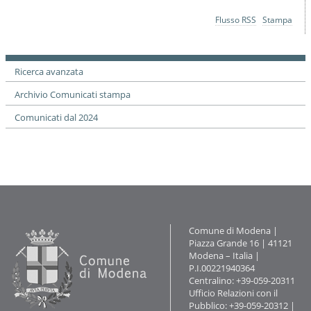
o
n
Azioni
Flusso RSS
Stampa
e
sul
documento
Ricerca avanzata
Archivio Comunicati stampa
Comunicati dal 2024
Contatti
Comune di Modena |
Piazza Grande 16 | 41121
Modena – Italia |
P.I.00221940364
Centralino: +39-059-20311
Ufficio Relazioni con il
Pubblico: +39-059-20312 |