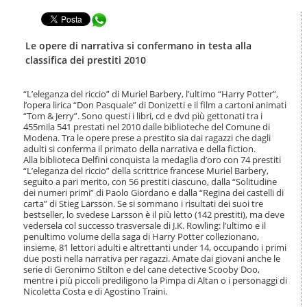
t
l
e
Condividi in WhatsApp
a
n
n
u
a
Le opere di narrativa si confermano in testa alla
t
v
classifica dei prestiti 2010
i
i
.
g
|
“L’eleganza del riccio” di Muriel Barbery, l’ultimo “Harry Potter”,
a
S
l’opera lirica “Don Pasquale” di Donizetti e il film a cartoni animati
z
a
“Tom & Jerry”. Sono questi i libri, cd e dvd più gettonati tra i
i
455mila 541 prestati nel 2010 dalle biblioteche del Comune di
l
o
Modena. Tra le opere prese a prestito sia dai ragazzi che dagli
t
n
adulti si conferma il primato della narrativa e della fiction.
a
e
Alla biblioteca Delfini conquista la medaglia d’oro con 74 prestiti
a
“L’eleganza del riccio” della scrittrice francese Muriel Barbery,
l
seguito a pari merito, con 56 prestiti ciascuno, dalla “Solitudine
l
dei numeri primi” di Paolo Giordano e dalla “Regina dei castelli di
a
carta” di Stieg Larsson. Se si sommano i risultati dei suoi tre
n
bestseller, lo svedese Larsson è il più letto (142 prestiti), ma deve
vedersela col successo trasversale di J.K. Rowling: l’ultimo e il
a
penultimo volume della saga di Harry Potter collezionano,
v
insieme, 81 lettori adulti e altrettanti under 14, occupando i primi
i
due posti nella narrativa per ragazzi. Amate dai giovani anche le
g
serie di Geronimo Stilton e del cane detective Scooby Doo,
a
mentre i più piccoli prediligono la Pimpa di Altan o i personaggi di
z
Nicoletta Costa e di Agostino Traini.
i