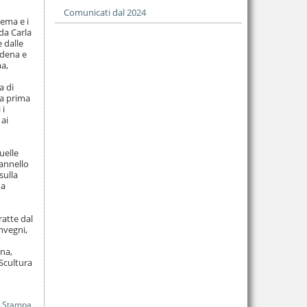
Comunicati dal 2024
nema e i
 da Carla
e dalle
odena e
ma,
a di
na prima
 i
 ai
uelle
pannello
sulla
 a
ratte dal
onvegni,
ana,
“Scultura
Stampa