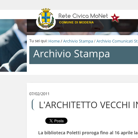
S
a
l
t
a
a
i
Tu sei qui:
Home
/
Archivio Stampa
/
Archivio Comunicati 
c
o
Archivio Stampa
n
t
e
n
S
u
a
t
l
i
t
.
a
07/02/2011
|
a
L'ARCHITETTO VECCHI I
S
i
a
c
l
o
t
n
a
t
a
e
La biblioteca Poletti proroga fino al 16 aprile 
l
n