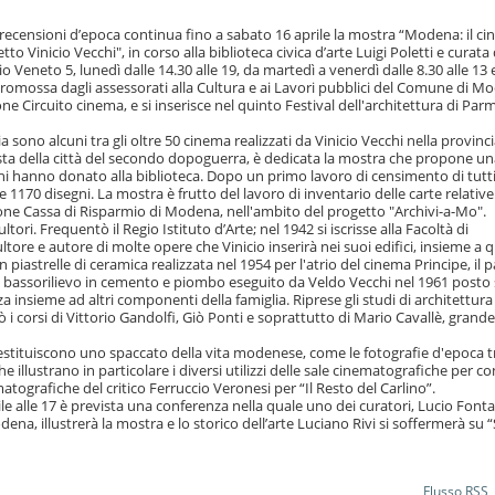
recensioni d’epoca continua fino a sabato 16 aprile la mostra “Modena: il ci
to Vinicio Vecchi", in corso alla biblioteca civica d’arte Luigi Poletti e curata
o Veneto 5, lunedì dalle 14.30 alle 19, da martedì a venerdì dalle 8.30 alle 13 
è promossa dagli assessorati alla Cultura e ai Lavori pubblici del Comune di M
one Circuito cinema, e si inserisce nel quinto Festival dell'architettura di Par
 sono alcuni tra gli oltre 50 cinema realizzati da Vinicio Vecchi nella provinci
sta della città del secondo dopoguerra, è dedicata la mostra che propone u
cchi hanno donato alla biblioteca. Dopo un primo lavoro di censimento di tutti
 1170 disegni. La mostra è frutto del lavoro di inventario delle carte relative
one Cassa di Risparmio di Modena, nell'ambito del progetto "Archivi-a-Mo".
tori. Frequentò il Regio Istituto d’Arte; nel 1942 si iscrisse alla Facoltà di
ltore e autore di molte opere che Vinicio inserirà nei suoi edifici, insieme a q
n piastrelle di ceramica realizzata nel 1954 per l'atrio del cinema Principe, il 
 il bassorilievo in cemento e piombo eseguito da Veldo Vecchi nel 1961 posto 
a insieme ad altri componenti della famiglia. Riprese gli studi di architettura
 i corsi di Vittorio Gandolfi, Giò Ponti e soprattutto di Mario Cavallè, grande
estituiscono uno spaccato della vita modenese, come le fotografie d'epoca t
 illustrano in particolare i diversi utilizzi delle sale cinematografiche per c
tografiche del critico Ferruccio Veronesi per “Il Resto del Carlino”.
ile alle 17 è prevista una conferenza nella quale uno dei curatori, Lucio Font
na, illustrerà la mostra e lo storico dell’arte Luciano Rivi si soffermerà su 
Flusso RSS