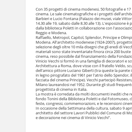
l
u
a
Con 35 progetti di cinema modenesi, 50 fotografie e 17 
t
n
cinema. Le sale cinematografiche e i progetti dell'architet
i
Barbieri e Lucio Fontana (Palazzo dei musei, viale Vittori
a
.
14.30 alle 19, sabato dalle 8.30 alle 13). L'esposizione 
v
|
dalla biblioteca Poletti in collaborazione con l'associazi
i
S
Reggio e Modena.
g
a
Raffaello, Metropol, Capitol, Splendor, Principe e Olimpia
a
Modena. All'architetto modenese (1924-2007), progetti
l
z
selezione degli oltre 10 mila disegni che gli eredi di Ve
t
i
materiali sono state inventariate finora circa 200 buste e
a
o
cinema, reso possibile dal finanziamento della Fondazi
a
Vinicio Vecchi si formò in una famiglia di decoratori e scul
n
l
Architettura a Roma, dove visse con il fratello Veldo, scu
e
l
dell'amico pittore Luciano Giberti (tra queste la parete i
a
in legno pirografato del 1961 per l'atrio dello Spendor,
n
facciata del cinema Principe). Vecchi partecipò Resistenz
Milano laureandosi nel 1952. Durante gli studi frequentò
a
progettista di cinema in Italia.
v
La mostra è corredata da molti documenti inediti che r
i
fondo Tonini della Biblioteca Poletti e dal Fotomuseo, che
g
feste, congressi, commemorazioni, e le recensioni cinema
a
In occasione della Settimana della cultura, sabato 9 apr
z
architetto del settore Lavori Pubblici del Comune di Mode
i
e decorazione nei cinema di Vinicio Vecchi”.
o
n
Azioni