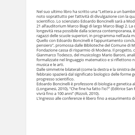
l
u
a
t
Nel suo ultimo libro ha scritto una “Lettera a un bambin
n
noto soprattutto per l’attività di divulgazione con la q
i
a
scientifico. Lo scienziato Edoardo Boncinelli sarà a Mode
.
v
21 all’auditorium Marco Biagi di largo Marco Biagi 2. La
|
i
longevità resa possibile dalla scienza contemporanea, è 
S
ragazzi delle scuole superiori, in programma nell’aula m
g
a
Quello con Edoardo Boncinelli è l’appuntamento conclu
a
l
pensiero”, promossa dalle Biblioteche del Comune di Mod
z
t
Fondazione cassa di risparmio di Modena. Il progetto, c
i
a
Gianmarco Todesco, del musicologo Mario Baroni, analiz
o
formalizzate nel linguaggio matematico e si riflettono ne
a
n
musica e le arti.
l
e
Dalle simmetrie bilaterali (come la destra e la sinistra de
l
febbraio spazierà dal significato biologico delle forme 
a
progresso scientifico.
n
Edoardo Boncinelli è professore di biologia e genetica a
a
(Longanesi, 2010), “Che fine ha fatto l'io?” (Editrice S
v
vivrà fino a 100 anni” (Rizzoli, 2010).
i
L’ingresso alle conferenze è libero fino a esaurimento de
g
a
z
i
o
n
Azioni