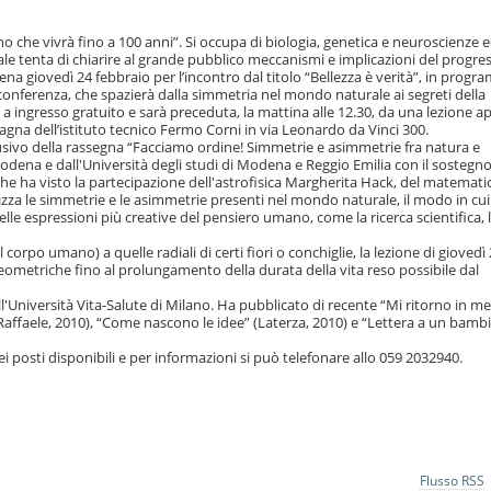
o che vivrà fino a 100 anni”. Si occupa di biologia, genetica e neuroscienze e
uale tenta di chiarire al grande pubblico meccanismi e implicazioni del progre
na giovedì 24 febbraio per l’incontro dal titolo “Bellezza è verità”, in progr
 conferenza, che spazierà dalla simmetria nel mondo naturale ai segreti della
a ingresso gratuito e sarà preceduta, la mattina alle 12.30, da una lezione ap
agna dell’istituto tecnico Fermo Corni in via Leonardo da Vinci 300.
sivo della rassegna “Facciamo ordine! Simmetrie e asimmetrie fra natura e
ena e dall'Università degli studi di Modena e Reggio Emilia con il sostegno
he ha visto la partecipazione dell'astrofisica Margherita Hack, del matemati
za le simmetrie e le asimmetrie presenti nel mondo naturale, il modo in cu
lle espressioni più creative del pensiero umano, come la ricerca scientifica, 
l corpo umano) a quelle radiali di certi fiori o conchiglie, la lezione di giovedì
geometriche fino al prolungamento della durata della vita reso possibile dal
ll'Università Vita-Salute di Milano. Ha pubblicato di recente “Mi ritorno in m
an Raffaele, 2010), “Come nascono le idee” (Laterza, 2010) e “Lettera a un bamb
i posti disponibili e per informazioni si può telefonare allo 059 2032940.
Flusso RSS