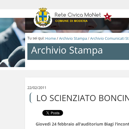
S
a
l
t
a
a
i
Tu sei qui:
Home
/
Archivio Stampa
/
Archivio Comunicati 
c
o
Archivio Stampa
n
t
e
n
S
u
a
t
l
i
t
.
a
22/02/2011
|
a
LO SCIENZIATO BONCIN
S
i
a
c
l
o
t
n
a
t
a
e
Giovedì 24 febbraio all'auditorium Biagi l'incont
l
n