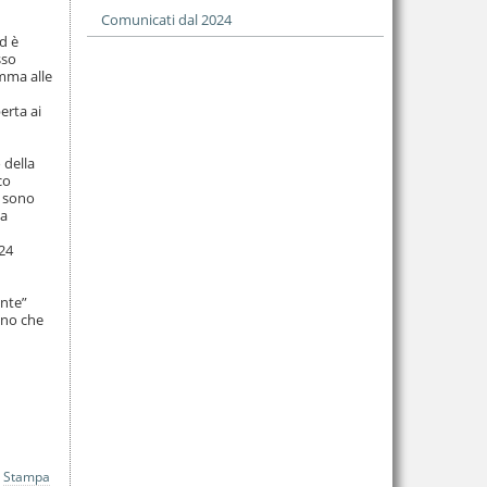
Comunicati dal 2024
d è
sso
amma alle
erta ai
 della
co
i sono
la
 24
ente”
ino che
Stampa