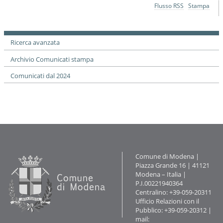
Azioni
Flusso RSS
Stampa
sul
documento
Ricerca avanzata
Archivio Comunicati stampa
Comunicati dal 2024
Contatti
Comune di Modena |
Piazza Grande 16 | 41121
Modena – Italia |
P.I.00221940364
Centralino: +39-059-20311
Ufficio Relazioni con il
Pubblico: +39-059-20312 |
mail: