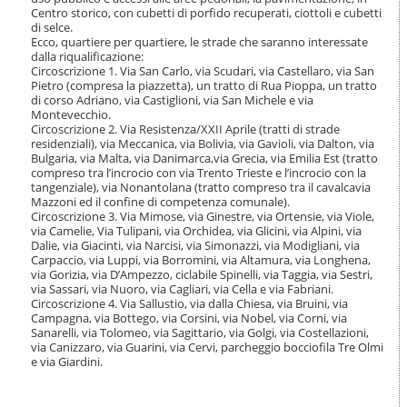
o
Centro storico, con cubetti di porfido recuperati, ciottoli e cubetti
n
di selce.
e
Ecco, quartiere per quartiere, le strade che saranno interessate
dalla riqualificazione:
Circoscrizione 1. Via San Carlo, via Scudari, via Castellaro, via San
Pietro (compresa la piazzetta), un tratto di Rua Pioppa, un tratto
di corso Adriano, via Castiglioni, via San Michele e via
Montevecchio.
Circoscrizione 2. Via Resistenza/XXII Aprile (tratti di strade
residenziali), via Meccanica, via Bolivia, via Gavioli, via Dalton, via
Bulgaria, via Malta, via Danimarca,via Grecia, via Emilia Est (tratto
compreso tra l’incrocio con via Trento Trieste e l’incrocio con la
tangenziale), via Nonantolana (tratto compreso tra il cavalcavia
Mazzoni ed il confine di competenza comunale).
Circoscrizione 3. Via Mimose, via Ginestre, via Ortensie, via Viole,
via Camelie, Via Tulipani, via Orchidea, via Glicini, via Alpini, via
Dalie, via Giacinti, via Narcisi, via Simonazzi, via Modigliani, via
Carpaccio, via Luppi, via Borromini, via Altamura, via Longhena,
via Gorizia, via D’Ampezzo, ciclabile Spinelli, via Taggia, via Sestri,
via Sassari, via Nuoro, via Cagliari, via Cella e via Fabriani.
Circoscrizione 4. Via Sallustio, via dalla Chiesa, via Bruini, via
Campagna, via Bottego, via Corsini, via Nobel, via Corni, via
Sanarelli, via Tolomeo, via Sagittario, via Golgi, via Costellazioni,
via Canizzaro, via Guarini, via Cervi, parcheggio bocciofila Tre Olmi
e via Giardini.