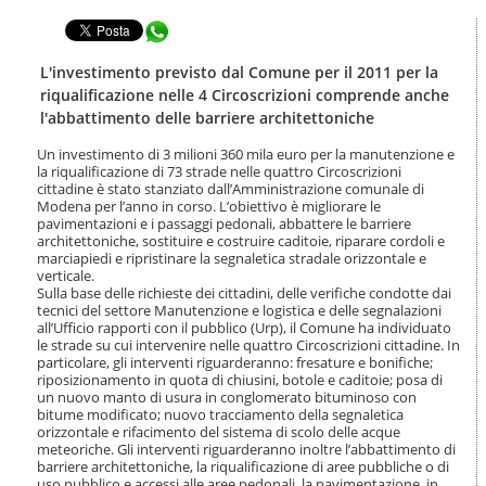
t
l
e
Condividi in WhatsApp
a
n
n
u
a
L'investimento previsto dal Comune per il 2011 per la
t
v
riqualificazione nelle 4 Circoscrizioni comprende anche
i
i
l'abbattimento delle barriere architettoniche
.
g
|
a
Un investimento di 3 milioni 360 mila euro per la manutenzione e
S
z
la riqualificazione di 73 strade nelle quattro Circoscrizioni
a
i
cittadine è stato stanziato dall’Amministrazione comunale di
l
Modena per l’anno in corso. L’obiettivo è migliorare le
o
t
pavimentazioni e i passaggi pedonali, abbattere le barriere
n
a
architettoniche, sostituire e costruire caditoie, riparare cordoli e
e
marciapiedi e ripristinare la segnaletica stradale orizzontale e
a
verticale.
l
Sulla base delle richieste dei cittadini, delle verifiche condotte dai
l
tecnici del settore Manutenzione e logistica e delle segnalazioni
a
all’Ufficio rapporti con il pubblico (Urp), il Comune ha individuato
n
le strade su cui intervenire nelle quattro Circoscrizioni cittadine. In
a
particolare, gli interventi riguarderanno: fresature e bonifiche;
v
riposizionamento in quota di chiusini, botole e caditoie; posa di
i
un nuovo manto di usura in conglomerato bituminoso con
bitume modificato; nuovo tracciamento della segnaletica
g
orizzontale e rifacimento del sistema di scolo delle acque
a
meteoriche. Gli interventi riguarderanno inoltre l’abbattimento di
z
barriere architettoniche, la riqualificazione di aree pubbliche o di
i
uso pubblico e accessi alle aree pedonali, la pavimentazione, in