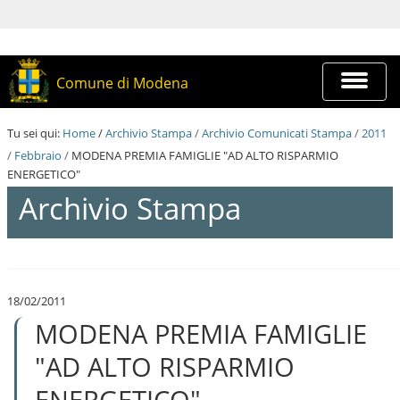
S
a
l
t
a
Espandi
Comune di Modena
a
barra
i
di
c
navigazi
Tu sei qui:
Home
/
Archivio Stampa
/
Archivio Comunicati Stampa
/
2011
o
n
/
Febbraio
/
MODENA PREMIA FAMIGLIE "AD ALTO RISPARMIO
t
ENERGETICO"
e
Archivio Stampa
n
u
t
i
S
.
a
|
l
S
18/02/2011
t
a
MODENA PREMIA FAMIGLIE
a
l
a
t
i
"AD ALTO RISPARMIO
a
c
a
o
ENERGETICO"
l