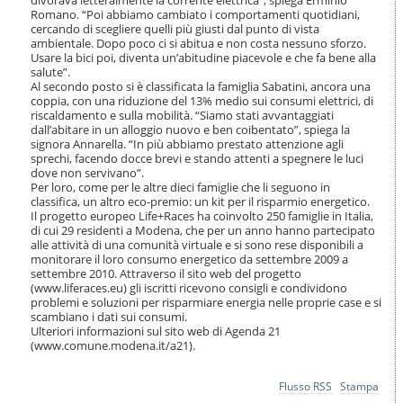
i
Romano. “Poi abbiamo cambiato i comportamenti quotidiani,
o
cercando di scegliere quelli più giusti dal punto di vista
n
ambientale. Dopo poco ci si abitua e non costa nessuno sforzo.
e
Usare la bici poi, diventa un’abitudine piacevole e che fa bene alla
salute”.
Al secondo posto si è classificata la famiglia Sabatini, ancora una
coppia, con una riduzione del 13% medio sui consumi elettrici, di
riscaldamento e sulla mobilità. “Siamo stati avvantaggiati
dall’abitare in un alloggio nuovo e ben coibentato”, spiega la
signora Annarella. “In più abbiamo prestato attenzione agli
sprechi, facendo docce brevi e stando attenti a spegnere le luci
dove non servivano”.
Per loro, come per le altre dieci famiglie che li seguono in
classifica, un altro eco-premio: un kit per il risparmio energetico.
Il progetto europeo Life+Races ha coinvolto 250 famiglie in Italia,
di cui 29 residenti a Modena, che per un anno hanno partecipato
alle attività di una comunità virtuale e si sono rese disponibili a
monitorare il loro consumo energetico da settembre 2009 a
settembre 2010. Attraverso il sito web del progetto
(www.liferaces.eu) gli iscritti ricevono consigli e condividono
problemi e soluzioni per risparmiare energia nelle proprie case e si
scambiano i dati sui consumi.
Ulteriori informazioni sul sito web di Agenda 21
(www.comune.modena.it/a21).
Azioni
Flusso RSS
Stampa
sul