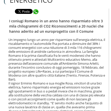
n
l
t
a
e
Condividi in WhatsApp
n
n
a
u
v
I coniugi Romano in un anno hanno risparmiato oltre 3
t
i
mila chilogrammi di CO2 Riconoscimenti a 20 nuclei che
i
g
hanno aderito ad un europrogetto con il Comune
.
a
|
z
Un impegno lungo un anno per risparmiare sull'energia elettrica, il
S
i
riscaldamento e l'automobile l’ha portata a diminuire del 38% i
a
o
consumi energetici con una riduzione di 3 mila 116 chilogrammi
l
delle emissioni di anidride carbonica in atmosfera. La famiglia
n
t
Romano è la prima classificata fra le venti modenesi che hanno
e
a
ottenuto premi e attestati Multicentro educativo Memo, alla
presenza dell’assessore comunale all’Ambiente Simona Arletti,
a
durante l'incontro conclusivo di oggi pomeriggio, 18 febbraio, del
l
progetto europeo Life+Races, a cui partecipa il Comune di
l
Modena con altre quattro città italiane (Trento, Firenze, Potenza e
a
Bari).
n
Il signor Erminio Romano e sua moglie Rosa, vincitori di una bici
a
elettrica, hanno risparmiato energia ed emissioni nocive grazie
v
agli spostamenti in bus o a pedali invece che in macchina, grazie
i
alla sostituzione della vecchia caldaia con una di classe più elevata
o con piccoli accorgimenti come quello di non lasciare gli
g
elettrodomestici in standby. “E’ servito molto anche l’acquisto di
a
una nuova lavatrice di classe a+, quella che avevamo prima
z
divorava letteralmente la corrente elettrica”, spiega Erminio