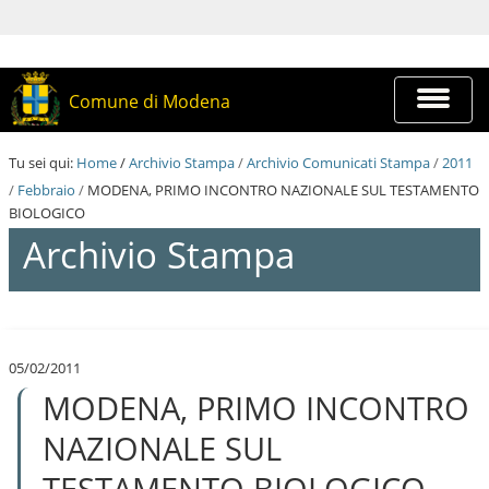
S
a
l
t
a
Espandi
Comune di Modena
a
barra
i
di
c
navigazi
Tu sei qui:
Home
/
Archivio Stampa
/
Archivio Comunicati Stampa
/
2011
o
n
/
Febbraio
/
MODENA, PRIMO INCONTRO NAZIONALE SUL TESTAMENTO
t
BIOLOGICO
e
Archivio Stampa
n
u
t
i
S
.
a
|
l
S
05/02/2011
t
a
MODENA, PRIMO INCONTRO
a
l
a
t
i
NAZIONALE SUL
a
c
a
o
TESTAMENTO BIOLOGICO
l