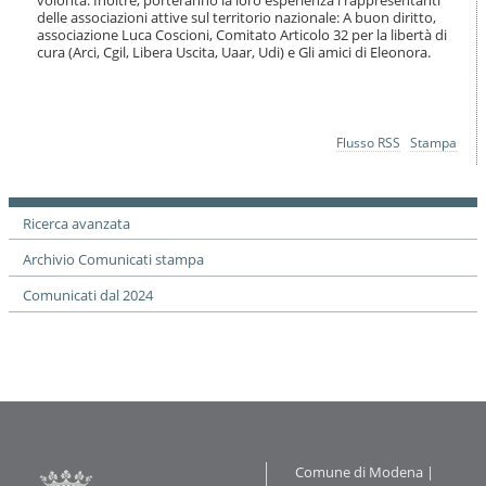
i
delle associazioni attive sul territorio nazionale: A buon diritto,
o
associazione Luca Coscioni, Comitato Articolo 32 per la libertà di
n
cura (Arci, Cgil, Libera Uscita, Uaar, Udi) e Gli amici di Eleonora.
e
Azioni
Flusso RSS
Stampa
sul
documento
Ricerca avanzata
Archivio Comunicati stampa
Comunicati dal 2024
Contatti
Comune di Modena |