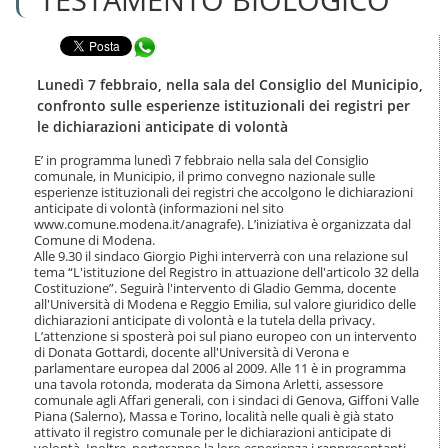
n
l
t
a
e
Condividi in WhatsApp
n
n
a
u
v
Lunedì 7 febbraio, nella sala del Consiglio del Municipio,
t
i
confronto sulle esperienze istituzionali dei registri per
i
g
le dichiarazioni anticipate di volontà
.
a
|
z
E’ in programma lunedì 7 febbraio nella sala del Consiglio
S
i
comunale, in Municipio, il primo convegno nazionale sulle
a
o
esperienze istituzionali dei registri che accolgono le dichiarazioni
l
anticipate di volontà (informazioni nel sito
n
t
www.comune.modena.it/anagrafe). L’iniziativa è organizzata dal
e
a
Comune di Modena.
Alle 9.30 il sindaco Giorgio Pighi interverrà con una relazione sul
a
tema “L'istituzione del Registro in attuazione dell'articolo 32 della
l
Costituzione”. Seguirà l'intervento di Gladio Gemma, docente
l
all'Università di Modena e Reggio Emilia, sul valore giuridico delle
a
dichiarazioni anticipate di volontà e la tutela della privacy.
n
L’attenzione si sposterà poi sul piano europeo con un intervento
a
di Donata Gottardi, docente all'Università di Verona e
v
parlamentare europea dal 2006 al 2009. Alle 11 è in programma
i
una tavola rotonda, moderata da Simona Arletti, assessore
comunale agli Affari generali, con i sindaci di Genova, Giffoni Valle
g
Piana (Salerno), Massa e Torino, località nelle quali è già stato
a
attivato il registro comunale per le dichiarazioni anticipate di
z
volontà. Inoltre, porteranno la loro esperienza i rappresentanti