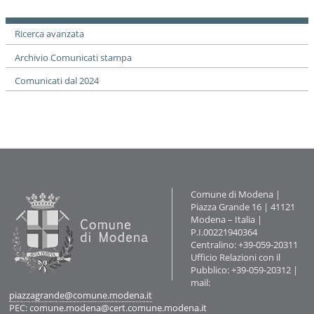
documento
o
n
e
Ricerca avanzata
Archivio Comunicati stampa
Comunicati dal 2024
Contatti
Comune di Modena |
Piazza Grande 16 | 41121
Modena – Italia |
P.I.00221940364
Centralino: +39-059-20311
Ufficio Relazioni con il
Pubblico: +39-059-20312 |
mail:
piazzagrande@comune.modena.it
PEC:
comune.modena@cert.comune.modena.it