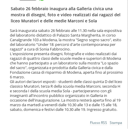
t
l
e
a
Sabato 26 febbraio inaugura alla Galleria civica una
n
n
mostra di disegni, foto e video realizzati dai ragazzi del
u
a
liceo Muratori e delle medie Marconi e Sola
t
v
i
i
Sarà inaugurata sabato 26 febbraio alle 11.30 nella sala espositiva
.
g
del laboratorio didattico di Palazzo Santa Margherita, in corso
|
Canalgrande 103 a Modena, la mostra "Segno sogno sacro", esito
a
S
del laboratorio “Under 18: percorsi d'arte contemporanea per
z
a
ragazzi” a cura di Sonia Fabbrocino.
i
L'esposizione presenta disegni, fotografie e video realizzati dai
l
o
ragazzi di quattro classi delle scuole medie e superiori di Modena
t
n
che hanno partecipato a un laboratorio sulla mostra "Lo spazio
a
e
del sacro", organizzata e prodotta dalla Galleria civica e dalla
a
Fondazione cassa di risparmio di Modena, aperta fino al prossimo
l
6 marzo.
l
Gli autori dei lavori esposti - studenti delle classi quinta D del liceo
a
classico Muratori, terza R della scuola media Marconi, seconda H
n
e seconda I della scuola media Sola - parteciperanno con gli
insegnanti all'incontro pubblico organizzato in Galleria in
a
occasione dell'inaugurazione. La mostra resterà aperta fino al 19
v
marzo da martedì a venerdì dalle 10.30 alle 13 e dalle 15 alle 18,
i
sabato, domenica e festivi dalle 10.30 alle 19. Ingresso gratuito.
g
a
z
Azioni
Flusso RSS
Stampa
i
sul