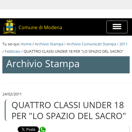
S
a
l
t
a
Espandi
Comune di Modena
a
barra
i
di
c
navigazi
Tu sei qui:
Home
/
Archivio Stampa
/
Archivio Comunicati Stampa
/
2011
o
n
/
Febbraio
/
QUATTRO CLASSI UNDER 18 PER "LO SPAZIO DEL SACRO"
t
Archivio Stampa
e
n
u
t
S
i
a
.
l
|
24/02/2011
t
S
QUATTRO CLASSI UNDER 18
a
a
a
l
i
PER "LO SPAZIO DEL SACRO"
t
c
a
o
a
n
Condividi in WhatsApp
l