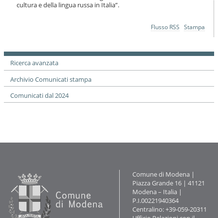
i
cultura e della lingua russa in Italia”.
o
n
Azioni
Flusso RSS
Stampa
e
sul
documento
Ricerca avanzata
Archivio Comunicati stampa
Comunicati dal 2024
Contatti
Comune di Modena |
Piazza Grande 16 | 41121
Modena – Italia |
P.I.00221940364
Centralino: +39-059-20311