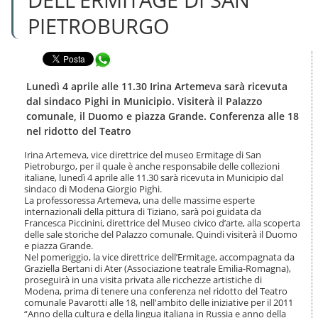
n
l
t
PIETROBURGO
a
e
n
n
a
u
Condividi in WhatsApp
v
t
i
i
g
Lunedì 4 aprile alle 11.30 Irina Artemeva sarà ricevuta
.
a
dal sindaco Pighi in Municipio. Visiterà il Palazzo
|
z
comunale, il Duomo e piazza Grande. Conferenza alle 18
S
i
nel ridotto del Teatro
a
o
l
n
Irina Artemeva, vice direttrice del museo Ermitage di San
t
e
Pietroburgo, per il quale è anche responsabile delle collezioni
a
italiane, lunedì 4 aprile alle 11.30 sarà ricevuta in Municipio dal
a
sindaco di Modena Giorgio Pighi.
l
La professoressa Artemeva, una delle massime esperte
l
internazionali della pittura di Tiziano, sarà poi guidata da
a
Francesca Piccinini, direttrice del Museo civico d’arte, alla scoperta
n
delle sale storiche del Palazzo comunale. Quindi visiterà il Duomo
e piazza Grande.
a
Nel pomeriggio, la vice direttrice dell’Ermitage, accompagnata da
v
Graziella Bertani di Ater (Associazione teatrale Emilia-Romagna),
i
proseguirà in una visita privata alle ricchezze artistiche di
g
Modena, prima di tenere una conferenza nel ridotto del Teatro
a
comunale Pavarotti alle 18, nell'ambito delle iniziative per il 2011
z
“Anno della cultura e della lingua italiana in Russia e anno della