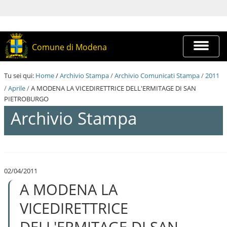
S
a
l
t
a
Espandi
Comune di Modena
a
barra
i
di
c
navigazi
Tu sei qui:
Home
/
Archivio Stampa
/
Archivio Comunicati Stampa
/
2011
o
n
/
Aprile
/
A MODENA LA VICEDIRETTRICE DELL'ERMITAGE DI SAN
t
PIETROBURGO
e
Archivio Stampa
n
u
t
i
S
.
a
|
l
S
02/04/2011
t
a
A MODENA LA
a
l
a
t
i
VICEDIRETTRICE
a
c
a
o
DELL'ERMITAGE DI SAN
l