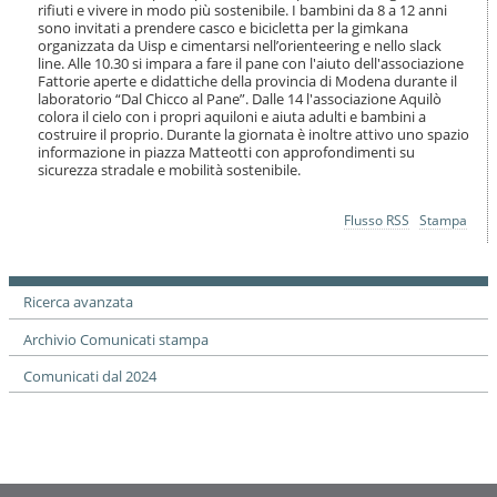
o
rifiuti e vivere in modo più sostenibile. I bambini da 8 a 12 anni
sono invitati a prendere casco e bicicletta per la gimkana
n
organizzata da Uisp e cimentarsi nell’orienteering e nello slack
e
line. Alle 10.30 si impara a fare il pane con l'aiuto dell'associazione
Fattorie aperte e didattiche della provincia di Modena durante il
laboratorio “Dal Chicco al Pane”. Dalle 14 l'associazione Aquilò
colora il cielo con i propri aquiloni e aiuta adulti e bambini a
costruire il proprio. Durante la giornata è inoltre attivo uno spazio
informazione in piazza Matteotti con approfondimenti su
sicurezza stradale e mobilità sostenibile.
Azioni
Flusso RSS
Stampa
sul
documento
Ricerca avanzata
Archivio Comunicati stampa
Comunicati dal 2024