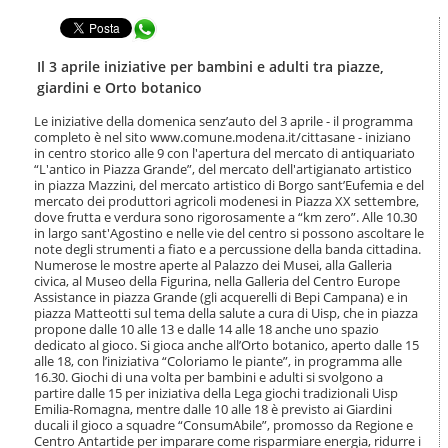
t
l
e
Condividi in WhatsApp
a
n
n
u
a
Il 3 aprile iniziative per bambini e adulti tra piazze,
t
v
giardini e Orto botanico
i
i
.
g
Le iniziative della domenica senz’auto del 3 aprile - il programma
|
completo è nel sito www.comune.modena.it/cittasane - iniziano
a
S
in centro storico alle 9 con l'apertura del mercato di antiquariato
z
a
“L'antico in Piazza Grande”, del mercato dell'artigianato artistico
i
in piazza Mazzini, del mercato artistico di Borgo sant’Eufemia e del
l
o
mercato dei produttori agricoli modenesi in Piazza XX settembre,
t
n
dove frutta e verdura sono rigorosamente a “km zero”. Alle 10.30
a
e
in largo sant'Agostino e nelle vie del centro si possono ascoltare le
a
note degli strumenti a fiato e a percussione della banda cittadina.
l
Numerose le mostre aperte al Palazzo dei Musei, alla Galleria
l
civica, al Museo della Figurina, nella Galleria del Centro Europe
a
Assistance in piazza Grande (gli acquerelli di Bepi Campana) e in
n
piazza Matteotti sul tema della salute a cura di Uisp, che in piazza
propone dalle 10 alle 13 e dalle 14 alle 18 anche uno spazio
a
dedicato al gioco. Si gioca anche all’Orto botanico, aperto dalle 15
v
alle 18, con l’iniziativa “Coloriamo le piante”, in programma alle
i
16.30. Giochi di una volta per bambini e adulti si svolgono a
g
partire dalle 15 per iniziativa della Lega giochi tradizionali Uisp
a
Emilia-Romagna, mentre dalle 10 alle 18 è previsto ai Giardini
z
ducali il gioco a squadre “ConsumAbile”, promosso da Regione e
i
Centro Antartide per imparare come risparmiare energia, ridurre i