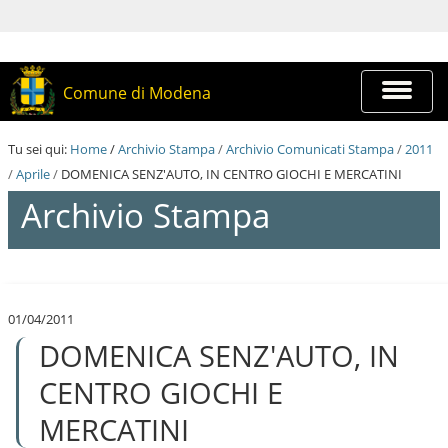
S
a
l
t
a
Espandi
Comune di Modena
a
barra
i
di
c
navigazi
Tu sei qui:
Home
/
Archivio Stampa
/
Archivio Comunicati Stampa
/
2011
o
n
/
Aprile
/
DOMENICA SENZ'AUTO, IN CENTRO GIOCHI E MERCATINI
t
Archivio Stampa
e
n
u
t
S
i
a
.
l
|
01/04/2011
t
S
DOMENICA SENZ'AUTO, IN
a
a
a
l
i
CENTRO GIOCHI E
t
c
a
o
MERCATINI
a
n
l