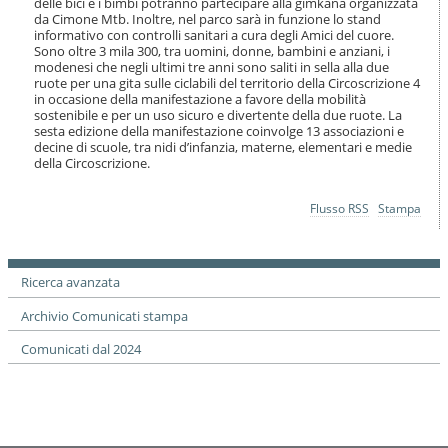
delle bici e i bimbi potranno partecipare alla gimkana organizzata
o
da Cimone Mtb. Inoltre, nel parco sarà in funzione lo stand
n
informativo con controlli sanitari a cura degli Amici del cuore.
e
Sono oltre 3 mila 300, tra uomini, donne, bambini e anziani, i
modenesi che negli ultimi tre anni sono saliti in sella alla due
ruote per una gita sulle ciclabili del territorio della Circoscrizione 4
in occasione della manifestazione a favore della mobilità
sostenibile e per un uso sicuro e divertente della due ruote. La
sesta edizione della manifestazione coinvolge 13 associazioni e
decine di scuole, tra nidi d’infanzia, materne, elementari e medie
della Circoscrizione.
Azioni
Flusso RSS
Stampa
sul
documento
Ricerca avanzata
Archivio Comunicati stampa
Comunicati dal 2024