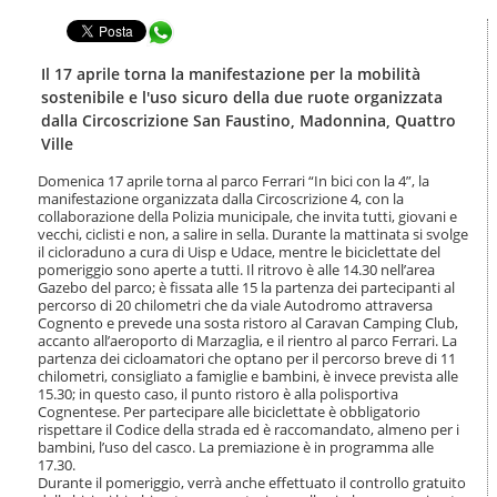
t
l
e
Condividi in WhatsApp
a
n
n
u
a
Il 17 aprile torna la manifestazione per la mobilità
t
v
sostenibile e l'uso sicuro della due ruote organizzata
i
i
dalla Circoscrizione San Faustino, Madonnina, Quattro
.
g
Ville
|
a
S
z
Domenica 17 aprile torna al parco Ferrari “In bici con la 4”, la
a
i
manifestazione organizzata dalla Circoscrizione 4, con la
l
o
collaborazione della Polizia municipale, che invita tutti, giovani e
t
n
vecchi, ciclisti e non, a salire in sella. Durante la mattinata si svolge
a
il cicloraduno a cura di Uisp e Udace, mentre le biciclettate del
e
a
pomeriggio sono aperte a tutti. Il ritrovo è alle 14.30 nell’area
l
Gazebo del parco; è fissata alle 15 la partenza dei partecipanti al
percorso di 20 chilometri che da viale Autodromo attraversa
l
Cognento e prevede una sosta ristoro al Caravan Camping Club,
a
accanto all’aeroporto di Marzaglia, e il rientro al parco Ferrari. La
n
partenza dei cicloamatori che optano per il percorso breve di 11
a
chilometri, consigliato a famiglie e bambini, è invece prevista alle
v
15.30; in questo caso, il punto ristoro è alla polisportiva
i
Cognentese. Per partecipare alle biciclettate è obbligatorio
g
rispettare il Codice della strada ed è raccomandato, almeno per i
a
bambini, l’uso del casco. La premiazione è in programma alle
17.30.
z
Durante il pomeriggio, verrà anche effettuato il controllo gratuito
i