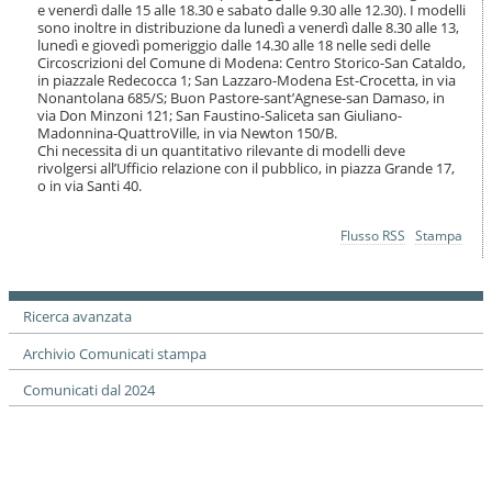
o
e venerdì dalle 15 alle 18.30 e sabato dalle 9.30 alle 12.30). I modelli
sono inoltre in distribuzione da lunedì a venerdì dalle 8.30 alle 13,
n
lunedì e giovedì pomeriggio dalle 14.30 alle 18 nelle sedi delle
e
Circoscrizioni del Comune di Modena: Centro Storico-San Cataldo,
in piazzale Redecocca 1; San Lazzaro-Modena Est-Crocetta, in via
Nonantolana 685/S; Buon Pastore-sant’Agnese-san Damaso, in
via Don Minzoni 121; San Faustino-Saliceta san Giuliano-
Madonnina-QuattroVille, in via Newton 150/B.
Chi necessita di un quantitativo rilevante di modelli deve
rivolgersi all’Ufficio relazione con il pubblico, in piazza Grande 17,
o in via Santi 40.
Azioni
Flusso RSS
Stampa
sul
documento
Ricerca avanzata
Archivio Comunicati stampa
Comunicati dal 2024