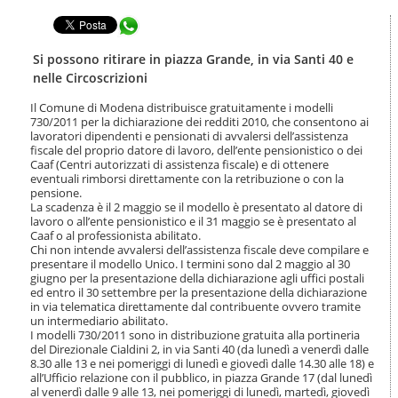
t
l
e
Condividi in WhatsApp
a
n
n
u
a
Si possono ritirare in piazza Grande, in via Santi 40 e
t
v
nelle Circoscrizioni
i
i
.
g
Il Comune di Modena distribuisce gratuitamente i modelli
|
730/2011 per la dichiarazione dei redditi 2010, che consentono ai
a
S
lavoratori dipendenti e pensionati di avvalersi dell’assistenza
z
a
fiscale del proprio datore di lavoro, dell’ente pensionistico o dei
i
Caaf (Centri autorizzati di assistenza fiscale) e di ottenere
l
o
eventuali rimborsi direttamente con la retribuzione o con la
t
n
pensione.
a
e
La scadenza è il 2 maggio se il modello è presentato al datore di
a
lavoro o all’ente pensionistico e il 31 maggio se è presentato al
l
Caaf o al professionista abilitato.
l
Chi non intende avvalersi dell’assistenza fiscale deve compilare e
a
presentare il modello Unico. I termini sono dal 2 maggio al 30
n
giugno per la presentazione della dichiarazione agli uffici postali
ed entro il 30 settembre per la presentazione della dichiarazione
a
in via telematica direttamente dal contribuente ovvero tramite
v
un intermediario abilitato.
i
I modelli 730/2011 sono in distribuzione gratuita alla portineria
g
del Direzionale Cialdini 2, in via Santi 40 (da lunedì a venerdì dalle
a
8.30 alle 13 e nei pomeriggi di lunedì e giovedì dalle 14.30 alle 18) e
z
all’Ufficio relazione con il pubblico, in piazza Grande 17 (dal lunedì
i
al venerdì dalle 9 alle 13, nei pomeriggi di lunedì, martedì, giovedì