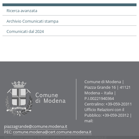
i
o
Ricerca avanzata
n
e
Archivio Comunicati stampa
Comunicati dal 2024
Contatti
Comune di Modena |
Piazza Grande 16 | 41121
Modena – Italia |
P.I.00221940364
Centralino: +39-059-20311
Ufficio Relazioni con il
Pubblico: +39-059-20312 |
mail:
piazzagrande@comune.modena.it
PEC:
comune.modena@cert.comune.modena.it
Redazione www
| E-Mail:
retecivica@comune.modena.it