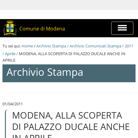
S
a
l
t
a
Espandi
Comune di Modena
a
barra
i
di
c
navigazi
Tu sei qui:
Home
/
Archivio Stampa
/
Archivio Comunicati Stampa
/
2011
o
n
/
Aprile
/
MODENA, ALLA SCOPERTA DI PALAZZO DUCALE ANCHE IN
t
APRILE
e
Archivio Stampa
n
u
t
i
S
.
a
|
l
S
01/04/2011
t
a
MODENA, ALLA SCOPERTA
a
l
a
t
i
DI PALAZZO DUCALE ANCHE
a
c
a
o
IN APRILE
l