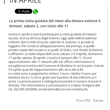
n
l
t
a
e
Condividi in WhatsApp
n
n
a
u
v
La prima visita guidata del mese alla dimora estense è
t
i
domani, sabato 2, con inizio alle 11
i
g
.
a
Anche in aprile si potrà partecipare a visite guidate al Palazzo
|
ducale, storica dimora degli Estensi, oggi sede dell’Accademia
z
S
militare. Dal Cortile d’onore, salendo lo scalone, si accede al
i
a
loggiato che conduce all’appartamento dei principi, a quello
o
privato (sede del museo) e a quello di Stato, con ritratti di Estensi
l
n
e affreschi. Le date disponibili sono sabato 2 e 9 aprile, domenica
t
e
17 aprile, sabato 30 aprile. L’orario è sempre alle 11.10 con
a
appuntamento alle 11 davanti allo Iat Ufficio informazioni e
a
accoglienza turistica del Comune di Modena in via Scudari, tranne
l
il 9 aprile quando l’appuntamento allo Iat è alle 9.45.
l
Le visite sono a pagamento (intero 7 euro, ridotto 5 euro per
a
bambini da 6 a 12 anni, gratis per bambini di età inferiore ai 5
n
anni). La prenotazione è obbligatoria poiché il numero di posti è
limitato. Per informazioni e prenotazioni ci si deve rivolgere allo
a
Iat, (tel 059 2032660, email iatmo@comune.modena.it).
v
i
g
Azioni
Flusso RSS
Stampa
a
sul
z
documento