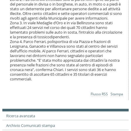
o
del personale in divisa o in borghese, in auto, in moto o a piedi è
n
stato un deterrente per allontanare persone dedite a ad attività
e
illecite. Oltre cento cittadini e sette operatori commerciali si sono
rivolti agli agenti della Municipale per avere informazioni.
Zona 3. In viale Medaglie d’Oro e in via Bellinzona sono stati
effettuati 24 servizi nel corso dei quali 70 cittadini hanno
lamentato problemi sulle auto in sosta, l’intralcio alla circolazione
e la presenza di tossicodipendenti.
Zona 4. Parco Ferrari, polisportiva di via Piazza e frazioni di
Lesignana, Ganaceto e Villanova sono stati al centro dei servizi
dell’ufficio mobile. Al parco Ferrari, cittadini e operatori che
lavorano nei dintorni non hanno segnalato particolari
problematiche. “E’ stata molto apprezzata dai cittadini la nostra
presenza nelle frazioni che sono state al centro di episodi di
cronaca nera”, conferma Chiari. I servizi sono stati 36 e hanno
consentito di ascoltare 65 cittadini e 35 titolari di esercizi
commerciali.
Azioni
Flusso RSS
Stampa
sul
documento
Ricerca avanzata
Archivio Comunicati stampa