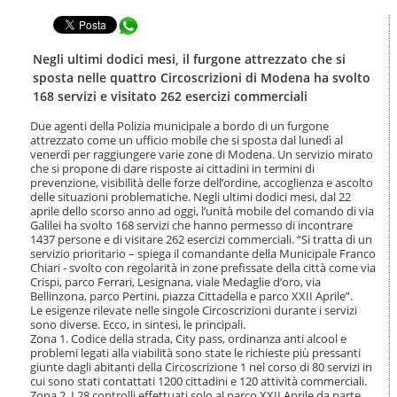
t
l
e
Condividi in WhatsApp
a
n
n
u
a
Negli ultimi dodici mesi, il furgone attrezzato che si
t
v
sposta nelle quattro Circoscrizioni di Modena ha svolto
i
i
168 servizi e visitato 262 esercizi commerciali
.
g
|
a
Due agenti della Polizia municipale a bordo di un furgone
S
z
attrezzato come un ufficio mobile che si sposta dal lunedì al
a
i
venerdì per raggiungere varie zone di Modena. Un servizio mirato
l
che si propone di dare risposte ai cittadini in termini di
o
t
prevenzione, visibilità delle forze dell’ordine, accoglienza e ascolto
n
a
delle situazioni problematiche. Negli ultimi dodici mesi, dal 22
e
aprile dello scorso anno ad oggi, l’unità mobile del comando di via
a
Galilei ha svolto 168 servizi che hanno permesso di incontrare
l
1437 persone e di visitare 262 esercizi commerciali. “Si tratta di un
l
servizio prioritario – spiega il comandante della Municipale Franco
a
Chiari - svolto con regolarità in zone prefissate della città come via
n
Crispi, parco Ferrari, Lesignana, viale Medaglie d’oro, via
a
Bellinzona, parco Pertini, piazza Cittadella e parco XXII Aprile”.
v
Le esigenze rilevate nelle singole Circoscrizioni durante i servizi
i
sono diverse. Ecco, in sintesi, le principali.
Zona 1. Codice della strada, City pass, ordinanza anti alcool e
g
problemi legati alla viabilità sono state le richieste più pressanti
a
giunte dagli abitanti della Circoscrizione 1 nel corso di 80 servizi in
z
cui sono stati contattati 1200 cittadini e 120 attività commerciali.
i
Zona 2. I 28 controlli effettuati solo al parco XXII Aprile da parte