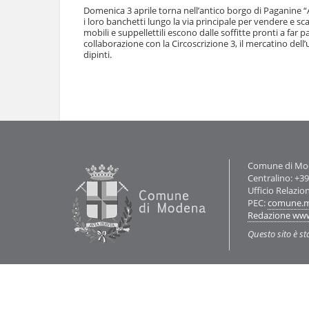
l
Domenica 3 aprile torna nell’antico borgo di Paganine “Al 
u
a
i loro banchetti lungo la via principale per vendere e sc
t
n
mobili e suppellettili escono dalle soffitte pronti a fa
i
collaborazione con la Circoscrizione 3, il mercatino dell’
a
.
dipinti.
v
|
i
S
g
Azioni
a
a
sul
l
z
documento
t
i
a
o
a
n
l
e
l
Contatti
Comune di Mode
a
Centralino: +3
n
Ufficio Relazio
a
PEC:
comune.m
v
Redazione ww
i
Questo sito è st
g
a
z
i
o
n