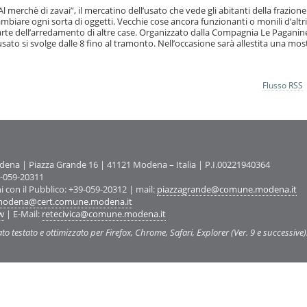
merchè di zavai”, il mercatino dell’usato che vede gli abitanti della frazione 
ambiare ogni sorta di oggetti. Vecchie cose ancora funzionanti o monili d’altr
r parte dell’arredamento di altre case. Organizzato dalla Compagnia Le Paganin
usato si svolge dalle 8 fino al tramonto. Nell’occasione sarà allestita una mos
Flusso RSS
na | Piazza Grande 16 | 41121 Modena – Italia | P.I.00221940364
9-059-20311
ni con il Pubblico: +39-059-20312 | mail:
piazzagrande@comune.modena.it
odena@cert.comune.modena.it
w
| E-Mail:
retecivica@comune.modena.it
ato testato e ottimizzato per Firefox, Chrome, Safari, Explorer (Ver. 9 e successive)