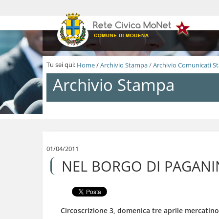
S
a
l
t
a
a
i
Tu sei qui:
Home
/
Archivio Stampa
/
Archivio Comunicati 
c
o
Archivio Stampa
n
t
e
n
S
u
a
t
l
i
t
.
a
01/04/2011
|
a
NEL BORGO DI PAGANIN
S
i
a
c
l
o
t
n
a
t
a
e
Circoscrizione 3, domenica tre aprile mercatino
l
n