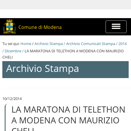
S
a
l
t
a
Espandi
Comune di Modena
a
barra
i
di
c
navigazi
Tu sei qui:
Home
/
Archivio Stampa
/
Archivio Comunicati Stampa
/
2014
o
n
/
Dicembre
/
LA MARATONA DI TELETHON A MODENA CON MAURIZIO
t
CHELI
e
Archivio Stampa
n
u
t
i
S
.
a
|
l
S
10/12/2014
t
a
LA MARATONA DI TELETHON
a
l
a
t
i
A MODENA CON MAURIZIO
a
c
a
o
CHELI
l