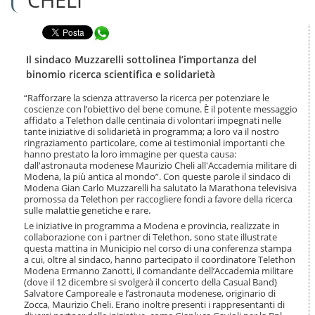
n
l
t
a
e
Condividi in WhatsApp
n
n
a
u
v
Il sindaco Muzzarelli sottolinea l’importanza del
t
i
binomio ricerca scientifica e solidarietà
i
g
.
a
“Rafforzare la scienza attraverso la ricerca per potenziare le
|
coscienze con l’obiettivo del bene comune. È il potente messaggio
z
S
affidato a Telethon dalle centinaia di volontari impegnati nelle
i
a
tante iniziative di solidarietà in programma; a loro va il nostro
o
ringraziamento particolare, come ai testimonial importanti che
l
n
hanno prestato la loro immagine per questa causa:
t
e
dall'astronauta modenese Maurizio Cheli all'Accademia militare di
a
Modena, la più antica al mondo”. Con queste parole il sindaco di
a
Modena Gian Carlo Muzzarelli ha salutato la Marathona televisiva
l
promossa da Telethon per raccogliere fondi a favore della ricerca
l
sulle malattie genetiche e rare.
a
Le iniziative in programma a Modena e provincia, realizzate in
n
collaborazione con i partner di Telethon, sono state illustrate
a
questa mattina in Municipio nel corso di una conferenza stampa
v
a cui, oltre al sindaco, hanno partecipato il coordinatore Telethon
i
Modena Ermanno Zanotti, il comandante dell’Accademia militare
(dove il 12 dicembre si svolgerà il concerto della Casual Band)
g
Salvatore Camporeale e l’astronauta modenese, originario di
a
Zocca, Maurizio Cheli. Erano inoltre presenti i rappresentanti di
z