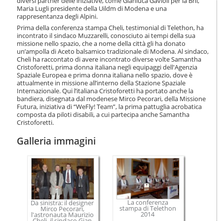
diversi partner delle iniziative, come Gianluca Gavioli per la Bnl,
i
Maria Lugli presidente della Uildm di Modena e una
o
rappresentanza degli Alpini.
n
Prima della conferenza stampa Cheli, testimonial di Telethon, ha
e
incontrato il sindaco Muzzarelli, conosciuto ai tempi della sua
missione nello spazio, che a nome della città gli ha donato
un’ampolla di Aceto balsamico tradizionale di Modena. Al sindaco,
Cheli ha raccontato di avere incontrato diverse volte Samantha
Cristoforetti, prima donna italiana negli equipaggi dell'Agenzia
Spaziale Europea e prima donna italiana nello spazio, dove è
attualmente in missione all’interno della Stazione Spaziale
Internazionale. Qui l’italiana Cristoforetti ha portato anche la
bandiera, disegnata dal modenese Mirco Pecorari, della Missione
Futura, iniziativa di “WeFly! Team”, la prima pattuglia acrobatica
composta da piloti disabili, a cui partecipa anche Samantha
Cristoforetti.
Galleria immagini
La conferenza
Da sinistra: il designer
stampa di Telethon
Mirco Pecorari,
2014
l'astronauta Maurizio
Cheli, il sindaco Gian