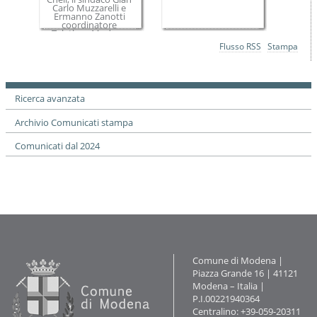
Carlo Muzzarelli e
Ermanno Zanotti
coordinatore
Telethon Modena
Azioni
Flusso RSS
Stampa
sul
documento
Ricerca avanzata
Archivio Comunicati stampa
Comunicati dal 2024
Contatti
Comune di Modena |
Piazza Grande 16 | 41121
Modena – Italia |
P.I.00221940364
Centralino: +39-059-20311