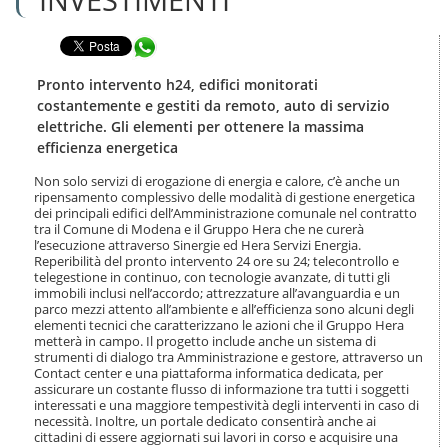
n
l
t
a
e
Condividi in WhatsApp
n
n
a
u
v
Pronto intervento h24, edifici monitorati
t
i
costantemente e gestiti da remoto, auto di servizio
i
g
elettriche. Gli elementi per ottenere la massima
.
a
efficienza energetica
|
z
S
i
Non solo servizi di erogazione di energia e calore, c’è anche un
a
o
ripensamento complessivo delle modalità di gestione energetica
l
n
dei principali edifici dell’Amministrazione comunale nel contratto
t
e
tra il Comune di Modena e il Gruppo Hera che ne curerà
a
l’esecuzione attraverso Sinergie ed Hera Servizi Energia.
a
Reperibilità del pronto intervento 24 ore su 24; telecontrollo e
l
telegestione in continuo, con tecnologie avanzate, di tutti gli
immobili inclusi nell’accordo; attrezzature all’avanguardia e un
l
parco mezzi attento all’ambiente e all’efficienza sono alcuni degli
a
elementi tecnici che caratterizzano le azioni che il Gruppo Hera
n
metterà in campo. Il progetto include anche un sistema di
a
strumenti di dialogo tra Amministrazione e gestore, attraverso un
v
Contact center e una piattaforma informatica dedicata, per
i
assicurare un costante flusso di informazione tra tutti i soggetti
g
interessati e una maggiore tempestività degli interventi in caso di
a
necessità. Inoltre, un portale dedicato consentirà anche ai
cittadini di essere aggiornati sui lavori in corso e acquisire una
z