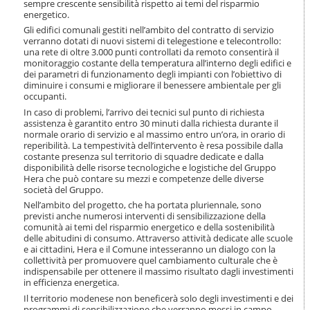
sempre crescente sensibilità rispetto ai temi del risparmio
i
energetico.
o
Gli edifici comunali gestiti nell’ambito del contratto di servizio
n
verranno dotati di nuovi sistemi di telegestione e telecontrollo:
e
una rete di oltre 3.000 punti controllati da remoto consentirà il
monitoraggio costante della temperatura all’interno degli edifici e
dei parametri di funzionamento degli impianti con l’obiettivo di
diminuire i consumi e migliorare il benessere ambientale per gli
occupanti.
In caso di problemi, l’arrivo dei tecnici sul punto di richiesta
assistenza è garantito entro 30 minuti dalla richiesta durante il
normale orario di servizio e al massimo entro un’ora, in orario di
reperibilità. La tempestività dell’intervento è resa possibile dalla
costante presenza sul territorio di squadre dedicate e dalla
disponibilità delle risorse tecnologiche e logistiche del Gruppo
Hera che può contare su mezzi e competenze delle diverse
società del Gruppo.
Nell’ambito del progetto, che ha portata pluriennale, sono
previsti anche numerosi interventi di sensibilizzazione della
comunità ai temi del risparmio energetico e della sostenibilità
delle abitudini di consumo. Attraverso attività dedicate alle scuole
e ai cittadini, Hera e il Comune intesseranno un dialogo con la
collettività per promuovere quel cambiamento culturale che è
indispensabile per ottenere il massimo risultato dagli investimenti
in efficienza energetica.
Il territorio modenese non beneficerà solo degli investimenti e dei
programmi di sensibilizzazione che verranno messi in campo.