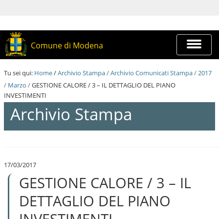
S
a
l
t
a
Espandi
Comune di Modena
a
barra
i
di
c
navigazi
Tu sei qui:
Home
/
Archivio Stampa
/
Archivio Comunicati Stampa
/
2017
o
n
/
Marzo
/
GESTIONE CALORE / 3 – IL DETTAGLIO DEL PIANO
t
INVESTIMENTI
e
Archivio Stampa
n
u
t
i
S
.
a
|
l
S
17/03/2017
t
a
GESTIONE CALORE / 3 – IL
a
l
a
t
i
DETTAGLIO DEL PIANO
a
c
a
o
INVESTIMENTI
l