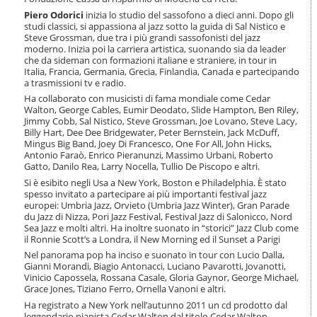
i
Piero Odorici
inizia lo studio del sassofono a dieci anni. Dopo gli
o
studi classici, si appassiona al jazz sotto la guida di Sal Nistico e
n
Steve Grossman, due tra i più grandi sassofonisti del jazz
e
moderno. Inizia poi la carriera artistica, suonando sia da leader
che da sideman con formazioni italiane e straniere, in tour in
Italia, Francia, Germania, Grecia, Finlandia, Canada e partecipando
a trasmissioni tv e radio.
Ha collaborato con musicisti di fama mondiale come Cedar
Walton, George Cables, Eumir Deodato, Slide Hampton, Ben Riley,
Jimmy Cobb, Sal Nistico, Steve Grossman, Joe Lovano, Steve Lacy,
Billy Hart, Dee Dee Bridgewater, Peter Bernstein, Jack McDuff,
Mingus Big Band, Joey Di Francesco, One For All, John Hicks,
Antonio Faraò, Enrico Pieranunzi, Massimo Urbani, Roberto
Gatto, Danilo Rea, Larry Nocella, Tullio De Piscopo e altri.
Si è esibito negli Usa a New York, Boston e Philadelphia. È stato
spesso invitato a partecipare ai più importanti festival jazz
europei: Umbria Jazz, Orvieto (Umbria Jazz Winter), Gran Parade
du Jazz di Nizza, Pori Jazz Festival, Festival Jazz di Salonicco, Nord
Sea Jazz e molti altri. Ha inoltre suonato in “storici” Jazz Club come
il Ronnie Scott’s a Londra, il New Morning ed il Sunset a Parigi
Nel panorama pop ha inciso e suonato in tour con Lucio Dalla,
Gianni Morandi, Biagio Antonacci, Luciano Pavarotti, Jovanotti,
Vinicio Capossela, Rossana Casale, Gloria Gaynor, George Michael,
Grace Jones, Tiziano Ferro, Ornella Vanoni e altri.
Ha registrato a New York nell’autunno 2011 un cd prodotto dal
leggendario pianista Cedar Walton dal titolo Cedar Walton