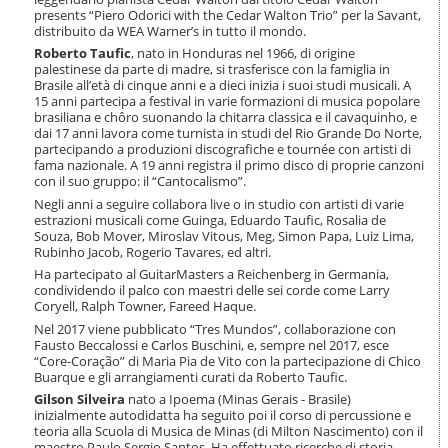
presents “Piero Odorici with the Cedar Walton Trio” per la Savant,
distribuito da WEA Warner’s in tutto il mondo.
Roberto Taufic
, nato in Honduras nel 1966, di origine
palestinese da parte di madre, si trasferisce con la famiglia in
Brasile all’età di cinque anni e a dieci inizia i suoi studi musicali. A
15 anni partecipa a festival in varie formazioni di musica popolare
brasiliana e chôro suonando la chitarra classica e il cavaquinho, e
dai 17 anni lavora come turnista in studi del Rio Grande Do Norte,
partecipando a produzioni discografiche e tournée con artisti di
fama nazionale. A 19 anni registra il primo disco di proprie canzoni
con il suo gruppo: il “Cantocalismo”.
Negli anni a seguire collabora live o in studio con artisti di varie
estrazioni musicali come Guinga, Eduardo Taufic, Rosalia de
Souza, Bob Mover, Miroslav Vitous, Meg, Simon Papa, Luiz Lima,
Rubinho Jacob, Rogerio Tavares, ed altri.
Ha partecipato al GuitarMasters a Reichenberg in Germania,
condividendo il palco con maestri delle sei corde come Larry
Coryell, Ralph Towner, Fareed Haque.
Nel 2017 viene pubblicato “Tres Mundos”, collaborazione con
Fausto Beccalossi e Carlos Buschini, e, sempre nel 2017, esce
“Core-Coração” di Maria Pia de Vito con la partecipazione di Chico
Buarque e gli arrangiamenti curati da Roberto Taufic.
Gilson Silveira
nato a Ipoema (Minas Gerais - Brasile)
inizialmente autodidatta ha seguito poi il corso di percussione e
teoria alla Scuola di Musica de Minas (di Milton Nascimento) con il
maestro Paulo Sergio Santos. Ha effettuato ricerche di storia