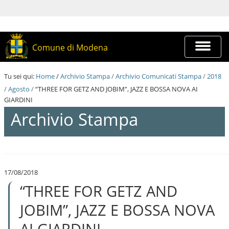
S
a
l
t
a
Espandi
Comune di Modena
a
barra
i
di
c
navigazi
Tu sei qui:
Home
/
Archivio Stampa
/
Archivio Comunicati Stampa
/
2018
o
n
/
Agosto
/
“THREE FOR GETZ AND JOBIM”, JAZZ E BOSSA NOVA AI
t
GIARDINI
e
Archivio Stampa
n
u
t
i
S
.
a
|
l
S
17/08/2018
t
a
“THREE FOR GETZ AND
a
l
a
t
i
JOBIM”, JAZZ E BOSSA NOVA
a
c
a
o
AI GIARDINI
l