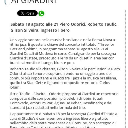
n
l
t
a
e
Condividi in WhatsApp
n
n
a
u
v
Sabato 18 agosto alle 21 Piero Odorici, Roberto Taufic,
t
i
Gilson Silveira. Ingresso libero
i
g
.
a
Un viaggio sonoro nella musica brasiliana e nella Bossa Nova a
|
ritmo jazz. È questa la chiave del concerto intitolato "Three for
z
S
Getz and Jobim", in programma sabato 18 agosto alle 21 ai
i
a
Giardini Ducali di Modena in corso Canalgrande per la rassegna
o
Giardini d’Estate, preceduto alle 19 da un dj set in area bar con
l
n
brani e atmosfere lounge, blues e pop.
t
e
a
Roberto Taufic alla chitarra, Gilson Silveira alle percussioni e Piero
Odorici al sax tenore e soprano, rendono omaggio a uno dei
a
connubi più importanti e riusciti tra il jazz e la musica brasiliana,
l
quello tra Stan Getz e il grande compositore Antonio Carlos
l
Jobim.
a
Il trio Taufic – Silveira – Odorici propone ai Giardini un repertorio
n
composto dalle composizioni più celebri di Jobim (quali
a
Corcovado, Amor Em Paz, Águas De Beber, Desafinado) e da
v
standard jazz riadattati nella formula del trio.
i
L’appuntamento di sabato 18 per la rassegna Giardini d’Estate a
g
cura di Studio’s è come sempre a ingresso libero e gratuito
a
nell’ambito dell’Estate modenese del Comune, con sostegno di
z
Fondazione Cassa di risparmio di Modena ed Hera.