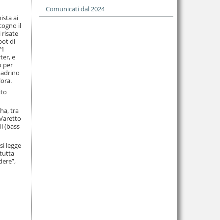
Comunicati dal 2024
ista ai
cogno il
 risate
pot di
’1
ter, e
o per
padrino
lora.
ito
ha, tra
 Varetto
li (bass
si legge
“tutta
dere”,