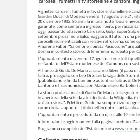
caroselli, fumetti in tv storielline e canzoni. In
l
u
a
t
Vignette, caroselli, fumetti in tv, storie, storielline e 
n
Giardini Ducali di Modena venerdì 17 agosto alle 21, in
i
a
20 dicembre 1932, 86 anni fa in una notte “buia e nevosa”
.
v
garantite, come sempre a ingresso libero, per raccontare u
|
oggi, passando attraverso Carosello, Gulp, SuperGulp e
i
S
settembre prossimo a Salsomaggiore. Il tutto in una pe
g
a
caroselli indimenticabili con relativi retroscena, come q
a
l
Amarena Fabbri “Salomone il pirata Pacioccone” ai quali
z
t
donna in contesto storico di femminismo, ideato per Cuc
i
a
L’appuntamento di venerdì 17 agosto, come tutti quelli de
o
a
nell’ambito dell’Estate modenese del Comune, con sos
n
l
Al fianco di Guido De Maria ci saranno Silver (il papà di
e
l
l’altro, proseguito con Leo Ortolani la saga delle Sturmt
a
(pubblicitario e fin da bambino autentico “ultras di De M
n
baritono e fisarmonicista) con Massimiliano Barbolini (
a
La storia professionale di Guido De Maria, "disegnatore, p
v
in apertura della scheda a lui dedicata da Wikipedia, è no
i
un’altra storia”. Eclettico, Guido ha sempre rivolto ogni 
g
come recita, appunto il titolo dell'incontro spettacolo a
a
L’appuntamento è preceduto da un dj set alle 19 con br
z
Informazioni e aggiornamenti alla pagina facebook Giard
i
Programma completo dell’Estate online a
www.comune.
o
n