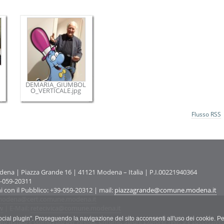
DEMARIA_GIUMBOL
O_VERTICALE.jpg
Flusso RSS
na | Piazza Grande 16 | 41121 Modena – Italia | P.I.00221940364
9-059-20311
ni con il Pubblico: +39-059-20312 | mail:
piazzagrande@comune.modena.it
odena@cert.comune.modena.it
w
| E-Mail:
retecivica@comune.modena.it
"social plugin". Proseguendo la navigazione del sito acconsenti all'uso dei cookie. Pe
ato testato e ottimizzato per Firefox, Chrome, Safari, Explorer (Ver. 9 e successive)