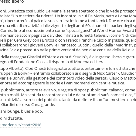
gresso libero
canzoni. Sintetizza così Guido De Maria la serata spettacolo che lo vede protagon
titolata “Un mestiere da ridere”. Un incontro in cui De Maria, nato a Lama Mo
, ripercorrerà sul palco la sua carriera insieme a tanti amici. Due ore circa di
na vita di creatività: dalle vignette degli anni ’60 ai nanetti Loacker degli s
 Comix, fino al riconoscimento come “special guest” al World Humor Award l
rformance accompagnata da video, filmati e fumetti televisivi come Nick Car
uelli per Cera Grey con i Brutos o con Franco Franchi e Ciccio Ingrassia, quell
 collaborarono i giovani Bonvi e Francesco Guccini, quello della “Madrina”, 
ine Scic e preceduto nelle prime versioni da ben due censure della Rai di al
lla rassegna Giardini d’Estate a cura di Studio’s, è a ingresso libero e gratu
tegno di Fondazione Cassa di risparmio di Modena ed Hera.
 Lupo Alberto), Clod Onesti (disegnatore, attore, entertainer e fumettista che 
ruppen di Bonvi) – entrambi collaboratori ai disegni di Nick Carter -, Claudio
aria e Bonvi”, alla gestione dei contributi video della serata), Claudio Mattio
tenore) ad accompagnare le storie e i vari momenti con canti e musica.
ubblicitario, autore televisivo, e regista di spot pubblicitari italiano”, come 
ta a molti. Ma sentirla raccontare da lui e dai suoi amici sarà, come si dice, 
sua attività al sorriso del pubblico, tanto da definire il suo “un mestiere da ri
i Giardini di corso Canalgrande.
ani lounge, blues e pop.
ini d’Estate.
modena.it/estate2018