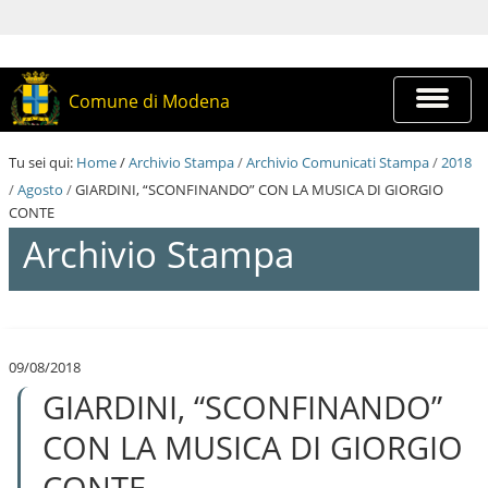
S
a
l
t
a
Espandi
Comune di Modena
a
barra
i
di
c
navigazi
Tu sei qui:
Home
/
Archivio Stampa
/
Archivio Comunicati Stampa
/
2018
o
n
/
Agosto
/
GIARDINI, “SCONFINANDO” CON LA MUSICA DI GIORGIO
t
CONTE
e
Archivio Stampa
n
u
t
i
S
.
a
|
l
S
09/08/2018
t
a
GIARDINI, “SCONFINANDO”
a
l
a
t
i
CON LA MUSICA DI GIORGIO
a
c
a
o
CONTE
l