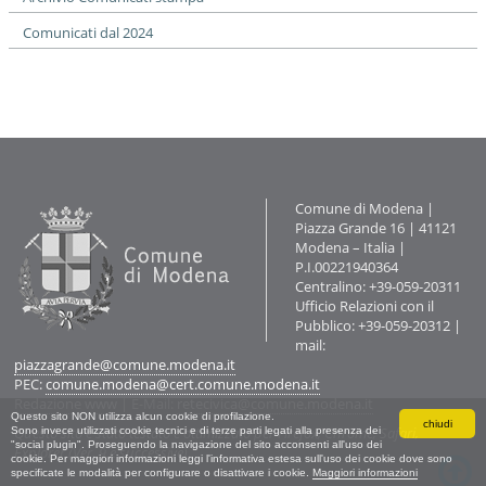
Comunicati dal 2024
Contatti
Comune di Modena |
Piazza Grande 16 | 41121
Modena – Italia |
P.I.00221940364
Centralino: +39-059-20311
Ufficio Relazioni con il
Pubblico: +39-059-20312 |
mail:
piazzagrande@comune.modena.it
PEC:
comune.modena@cert.comune.modena.it
Redazione www
| E-Mail:
retecivica@comune.modena.it
Questo sito NON utilizza alcun cookie di profilazione.
chiudi
Questo sito è stato testato e ottimizzato per Firefox, Chrome, Safari,
Sono invece utilizzati cookie tecnici e di terze parti legati alla presenza dei
"social plugin". Proseguendo la navigazione del sito acconsenti all'uso dei
Explorer (Ver. 9 e successive).
cookie. Per maggiori informazioni leggi l'informativa estesa sull'uso dei cookie dove sono
specificate le modalità per configurare o disattivare i cookie.
Maggiori informazioni