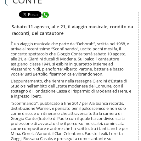
n
l
t
a
e
Condividi in WhatsApp
n
n
a
u
v
Sabato 11 agosto, alle 21, il viaggio musicale, condito da
t
i
racconti, del cantautore
i
g
.
a
È un viaggio musicale che parte da “Deborah”, scritta nel 1968, e
|
arriva al recentissimo “Sconfinando”, uscito pochi mesi fa, il
z
S
concerto spettacolo che Giorgio Conte terrà sabato 10 agosto,
i
a
alle 21, ai Giardini ducali di Modena. Sul palco il cantautore
o
astigiano, classe 1941, si esibirà in quartetto insieme ad
l
n
Alessandro Nidi, pianoforte; Alberto Parone, batteria e basso
t
e
vocale; Bati Bertolio, fisarmonica e vibrandoneon.
a
L’appuntamento, che rientra nella rassegna Giardini d’Estate di
a
Studio’s nell’ambito dell’Estate modenese del Comune, con il
l
sostegno di Fondazione Cassa di risparmio di Modena ed Hera, è
l
a ingresso libero.
a
“Sconfinando”, pubblicato a fine 2017 per Ala bianca records,
n
distribuzione Warner, e pensato per il palcoscenico e non solo
a
come disco, è un itinerario che attraversa tutta la carriera di
v
Giorgio Conte (fratello di Paolo con il quale ha condiviso sia la
i
professione di avvocato che il percorso musicale), cominciata
g
come compositore e autore che ha scritto, tra i tanti, anche per
a
Mina, Ornella Vanoni, il Clan Celentano, Fausto Leali, Loretta
z
Goggi, Rossana Casale, e proseguita come cantante sui