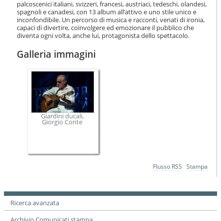
i
palcoscenici italiani, svizzeri, francesi, austriaci, tedeschi, olandesi,
spagnoli e canadesi, con 13 album all’attivo e uno stile unico e
o
inconfondibile. Un percorso di musica e racconti, venati di ironia,
n
capaci di divertire, coinvolgere ed emozionare il pubblico che
e
diventa ogni volta, anche lui, protagonista dello spettacolo.
Galleria immagini
Giardini ducali,
Giorgio Conte
Azioni
Flusso RSS
Stampa
sul
documento
Ricerca avanzata
Archivio Comunicati stampa