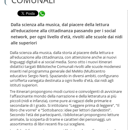
n
l
t
a
e
Condividi in WhatsApp
n
n
a
u
v
Dalla scienza alla musica, dal piacere della lettura
t
i
all'educazione alla cittadinanza passando per i social
i
g
network, per ogni livello d’età, rivolti alle scuole dai nidi
.
a
alle superiori
|
z
S
i
Dalla scienza alla musica, dalla storia al piacere della lettura e
a
o
all'educazione alla cittadinanza, con attenzione anche ai nuovi
l
n
linguaggi digitali e ai social media. Sono otto i nuovi itinerari
t
e
didattici targati Biblioteche Comunali rivolti alle scuole modenesi
a
inseriti nel programma generale del MeMo (Multicentro
a
educativo Sergio Neri). Spaziando in diversi ambiti, configurano
l
un’offerta variegata destinata a ogni livello d'età, dai nidi agli
istituti superiori.
l
a
Tre itinerari propongono modi curiosi e coinvolgenti di avvicinare
n
l'affascinante mondo della narrazione e della letteratura ai più
piccoli (nidi e infanzia), come pure ai ragazzi delle primarie e
a
secondarie di I grado. Si intitolano “Leggere prima di leggere”, “Il
v
libro che vorrei” e “Sottobanco: idee per lettori clandestini”.
i
Secondo l'età dei partecipanti, i bibliotecari propongono letture
g
animate, la scoperta di trame e caratteri dei personaggi, un
a
assortimento di libri recenti fra cui scegliere.
z