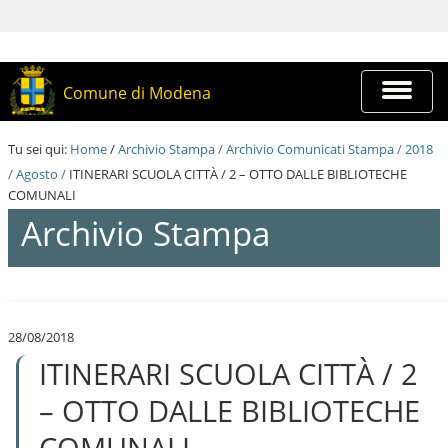
S
a
l
t
a
Espandi
Comune di Modena
a
barra
i
di
c
navigazi
Tu sei qui:
Home
/
Archivio Stampa
/
Archivio Comunicati Stampa
/
2018
o
n
/
Agosto
/
ITINERARI SCUOLA CITTÀ / 2 – OTTO DALLE BIBLIOTECHE
t
COMUNALI
e
Archivio Stampa
n
u
t
i
S
.
a
|
l
S
28/08/2018
t
a
ITINERARI SCUOLA CITTÀ / 2
a
l
a
t
i
– OTTO DALLE BIBLIOTECHE
a
c
a
o
COMUNALI
l