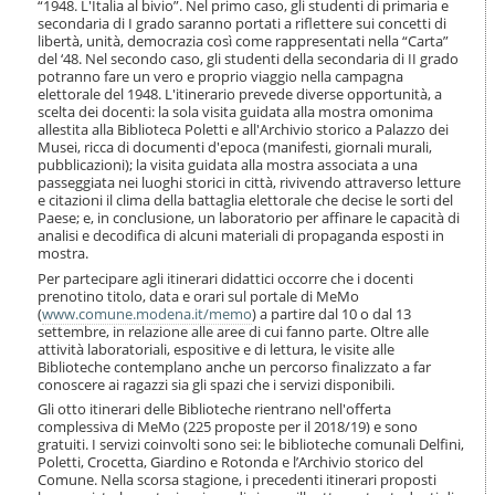
“1948. L'Italia al bivio”. Nel primo caso, gli studenti di primaria e
secondaria di I grado saranno portati a riflettere sui concetti di
libertà, unità, democrazia così come rappresentati nella “Carta”
del ‘48. Nel secondo caso, gli studenti della secondaria di II grado
potranno fare un vero e proprio viaggio nella campagna
elettorale del 1948. L'itinerario prevede diverse opportunità, a
scelta dei docenti: la sola visita guidata alla mostra omonima
allestita alla Biblioteca Poletti e all'Archivio storico a Palazzo dei
Musei, ricca di documenti d'epoca (manifesti, giornali murali,
pubblicazioni); la visita guidata alla mostra associata a una
passeggiata nei luoghi storici in città, rivivendo attraverso letture
e citazioni il clima della battaglia elettorale che decise le sorti del
Paese; e, in conclusione, un laboratorio per affinare le capacità di
analisi e decodifica di alcuni materiali di propaganda esposti in
mostra.
Per partecipare agli itinerari didattici occorre che i docenti
prenotino titolo, data e orari sul portale di MeMo
(
www.comune.modena.it/memo
) a partire dal 10 o dal 13
settembre, in relazione alle aree di cui fanno parte. Oltre alle
attività laboratoriali, espositive e di lettura, le visite alle
Biblioteche contemplano anche un percorso finalizzato a far
conoscere ai ragazzi sia gli spazi che i servizi disponibili.
Gli otto itinerari delle Biblioteche rientrano nell'offerta
complessiva di MeMo (225 proposte per il 2018/19) e sono
gratuiti. I servizi coinvolti sono sei: le biblioteche comunali Delfini,
Poletti, Crocetta, Giardino e Rotonda e l’Archivio storico del
Comune. Nella scorsa stagione, i precedenti itinerari proposti