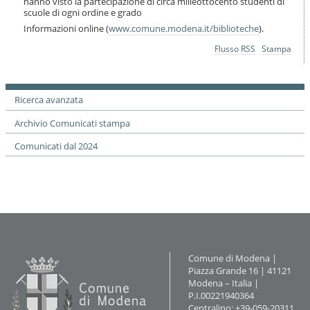
hanno visto la partecipazione di circa milleottocento studenti di
scuole di ogni ordine e grado
Informazioni online (
www.comune.modena.it/biblioteche
).
Azioni
Flusso RSS
Stampa
sul
documento
Ricerca avanzata
Archivio Comunicati stampa
Comunicati dal 2024
Contatti
Comune di Modena |
Piazza Grande 16 | 41121
Modena – Italia |
P.I.00221940364
Centralino: +39-059-20311