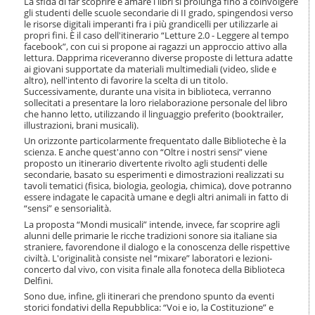
La sfida di far scoprire e amare i libri si prolunga fino a coinvolgere
i
gli studenti delle scuole secondarie di II grado, spingendosi verso
o
le risorse digitali imperanti fra i più grandicelli per utilizzarle ai
n
propri fini. È il caso dell'itinerario “Letture 2.0 - Leggere al tempo
e
facebook”, con cui si propone ai ragazzi un approccio attivo alla
lettura. Dapprima riceveranno diverse proposte di lettura adatte
ai giovani supportate da materiali multimediali (video, slide e
altro), nell'intento di favorire la scelta di un titolo.
Successivamente, durante una visita in biblioteca, verranno
sollecitati a presentare la loro rielaborazione personale del libro
che hanno letto, utilizzando il linguaggio preferito (booktrailer,
illustrazioni, brani musicali).
Un orizzonte particolarmente frequentato dalle Biblioteche è la
scienza. E anche quest'anno con “Oltre i nostri sensi” viene
proposto un itinerario divertente rivolto agli studenti delle
secondarie, basato su esperimenti e dimostrazioni realizzati su
tavoli tematici (fisica, biologia, geologia, chimica), dove potranno
essere indagate le capacità umane e degli altri animali in fatto di
“sensi” e sensorialità.
La proposta “Mondi musicali” intende, invece, far scoprire agli
alunni delle primarie le ricche tradizioni sonore sia italiane sia
straniere, favorendone il dialogo e la conoscenza delle rispettive
civiltà. L'originalità consiste nel “mixare” laboratori e lezioni-
concerto dal vivo, con visita finale alla fonoteca della Biblioteca
Delfini.
Sono due, infine, gli itinerari che prendono spunto da eventi
storici fondativi della Repubblica: “Voi e io, la Costituzione” e