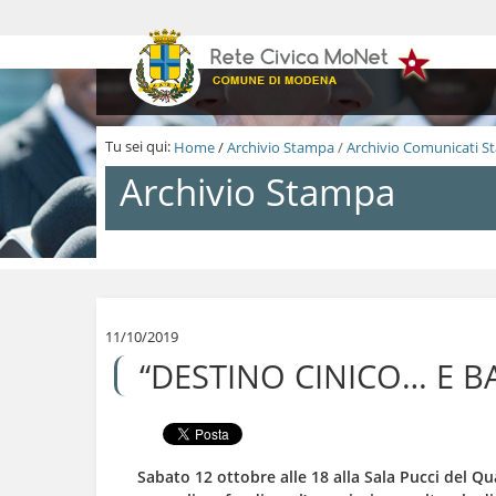
S
a
l
t
a
a
i
Tu sei qui:
Home
/
Archivio Stampa
/
Archivio Comunicati 
c
o
Archivio Stampa
n
t
e
n
S
u
a
t
l
i
t
.
a
11/10/2019
|
a
“DESTINO CINICO… E BA
S
i
a
c
l
o
t
n
a
t
a
e
Sabato 12 ottobre alle 18 alla Sala Pucci del Qu
l
n