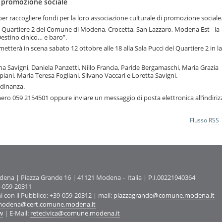
di promozione sociale
 per raccogliere fondi per la loro associazione culturale di promozione sociale
del Quartiere 2 del Comune di Modena, Crocetta, San Lazzaro, Modena Est - la
estino cinico… e baro”.
 metterà in scena sabato 12 ottobre alle 18 alla Sala Pucci del Quartiere 2 in l
na Savigni, Daniela Panzetti, Nillo Francia, Paride Bergamaschi, Maria Grazia
ani, Maria Teresa Fogliani, Silvano Vaccari e Loretta Savigni.
adinanza.
mero 059 2154501 oppure inviare un messaggio di posta elettronica all’indiriz
Flusso RSS
na | Piazza Grande 16 | 41121 Modena – Italia | P.I.00221940364
9-059-20311
ni con il Pubblico: +39-059-20312 | mail:
piazzagrande@comune.modena.it
odena@cert.comune.modena.it
w
| E-Mail:
retecivica@comune.modena.it