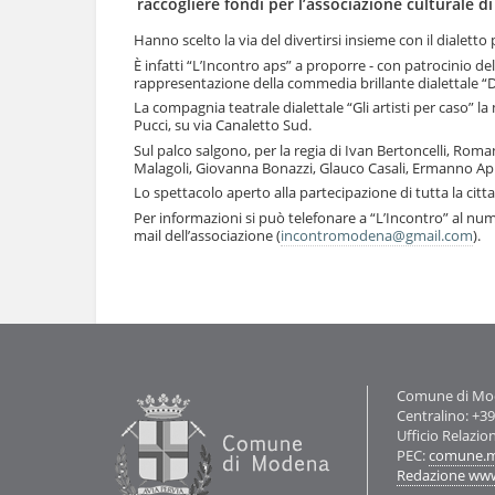
raccogliere fondi per l’associazione culturale 
l
u
a
t
Hanno scelto la via del divertirsi insieme con il dialetto
n
i
È infatti “L’Incontro aps” a proporre - con patrocinio 
a
.
rappresentazione della commedia brillante dialettale “D
v
|
La compagnia teatrale dialettale “Gli artisti per caso” la
i
S
Pucci, su via Canaletto Sud.
g
a
Sul palco salgono, per la regia di Ivan Bertoncelli, Roma
a
l
Malagoli, Giovanna Bonazzi, Glauco Casali, Ermanno Appi
z
t
i
Lo spettacolo aperto alla partecipazione di tutta la citt
a
o
Per informazioni si può telefonare a “L’Incontro” al nu
a
n
mail dell’associazione (
incontromodena@gmail.com
).
l
e
l
Azioni
a
sul
n
documento
a
v
i
g
Contatti
Comune di Mode
a
Centralino: +3
z
Ufficio Relazio
i
PEC:
comune.m
o
Redazione ww
n