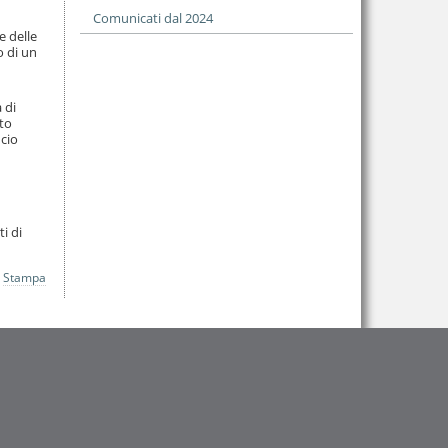
Comunicati dal 2024
e delle
o di un
 di
ato
ncio
i di
Stampa