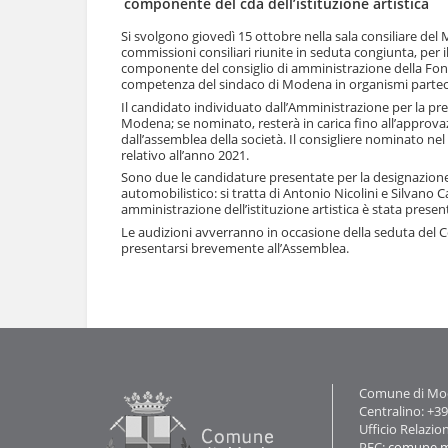
componente del cda dell’istituzione artistica
l
u
a
t
Si svolgono giovedì 15 ottobre nella sala consiliare del 
n
commissioni consiliari riunite in seduta congiunta, per i
i
a
componente del consiglio di amministrazione della Fond
.
v
competenza del sindaco di Modena in organismi partec
|
i
Il candidato individuato dall’Amministrazione per la pre
S
g
Modena; se nominato, resterà in carica fino all’approva
a
a
dall’assemblea della società. Il consigliere nominato nel 
l
relativo all’anno 2021.
z
t
i
Sono due le candidature presentate per la designazione 
a
o
automobilistico: si tratta di Antonio Nicolini e Silvano
a
n
amministrazione dell’istituzione artistica è stata presen
l
e
Le audizioni avverranno in occasione della seduta del Co
l
presentarsi brevemente all’Assemblea.
a
n
Azioni
a
sul
v
documento
i
g
a
z
Contatti
Comune di Mode
i
Centralino: +3
o
Ufficio Relazio
n
PEC:
comune.m