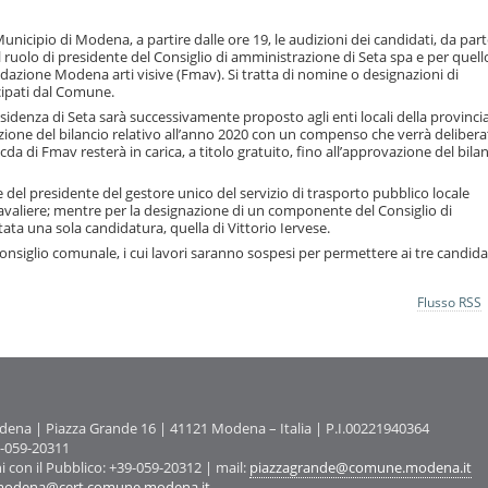
Municipio di Modena, a partire dalle ore 19, le audizioni dei candidati, da part
l ruolo di presidente del Consiglio di amministrazione di Seta spa e per quell
azione Modena arti visive (Fmav). Si tratta di nomine o designazioni di
ipati dal Comune.
sidenza di Seta sarà successivamente proposto agli enti locali della provincia
zione del bilancio relativo all’anno 2020 con un compenso che verrà deliber
cda di Fmav resterà in carica, a titolo gratuito, fino all’approvazione del bila
del presidente del gestore unico del servizio di trasporto pubblico locale
 Cavaliere; mentre per la designazione di un componente del Consiglio di
tata una sola candidatura, quella di Vittorio Iervese.
nsiglio comunale, i cui lavori saranno sospesi per permettere ai tre candidat
Flusso RSS
na | Piazza Grande 16 | 41121 Modena – Italia | P.I.00221940364
9-059-20311
ni con il Pubblico: +39-059-20312 | mail:
piazzagrande@comune.modena.it
odena@cert.comune.modena.it