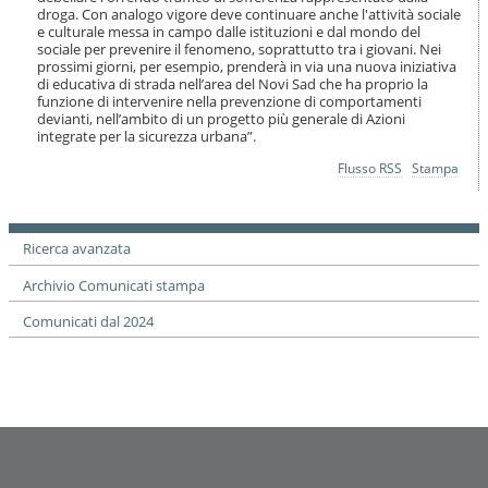
i
droga. Con analogo vigore deve continuare anche l'attività sociale
o
e culturale messa in campo dalle istituzioni e dal mondo del
n
sociale per prevenire il fenomeno, soprattutto tra i giovani. Nei
prossimi giorni, per esempio, prenderà in via una nuova iniziativa
e
di educativa di strada nell’area del Novi Sad che ha proprio la
funzione di intervenire nella prevenzione di comportamenti
devianti, nell’ambito di un progetto più generale di Azioni
integrate per la sicurezza urbana”.
Azioni
Flusso RSS
Stampa
sul
documento
Ricerca avanzata
Archivio Comunicati stampa
Comunicati dal 2024