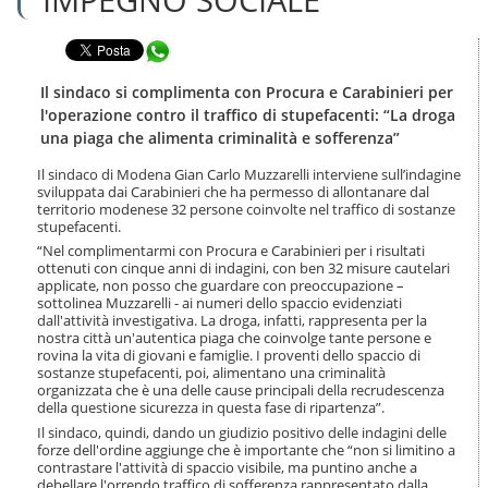
n
l
t
a
e
Condividi in WhatsApp
n
n
a
u
v
Il sindaco si complimenta con Procura e Carabinieri per
t
i
l'operazione contro il traffico di stupefacenti: “La droga
i
g
una piaga che alimenta criminalità e sofferenza”
.
a
|
z
Il sindaco di Modena Gian Carlo Muzzarelli interviene sull’indagine
S
i
sviluppata dai Carabinieri che ha permesso di allontanare dal
a
o
territorio modenese 32 persone coinvolte nel traffico di sostanze
l
stupefacenti.
n
t
e
“Nel complimentarmi con Procura e Carabinieri per i risultati
a
ottenuti con cinque anni di indagini, con ben 32 misure cautelari
a
applicate, non posso che guardare con preoccupazione –
l
sottolinea Muzzarelli - ai numeri dello spaccio evidenziati
l
dall'attività investigativa. La droga, infatti, rappresenta per la
nostra città un'autentica piaga che coinvolge tante persone e
a
rovina la vita di giovani e famiglie. I proventi dello spaccio di
n
sostanze stupefacenti, poi, alimentano una criminalità
a
organizzata che è una delle cause principali della recrudescenza
v
della questione sicurezza in questa fase di ripartenza”.
i
Il sindaco, quindi, dando un giudizio positivo delle indagini delle
g
forze dell'ordine aggiunge che è importante che “non si limitino a
a
contrastare l'attività di spaccio visibile, ma puntino anche a
z
debellare l'orrendo traffico di sofferenza rappresentato dalla