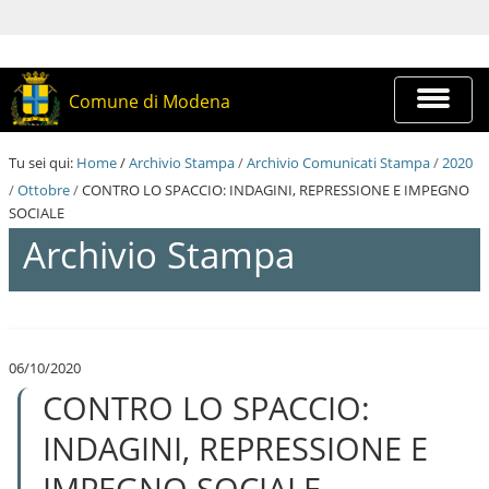
S
a
l
t
a
Espandi
Comune di Modena
a
barra
i
di
c
navigazi
Tu sei qui:
Home
/
Archivio Stampa
/
Archivio Comunicati Stampa
/
2020
o
n
/
Ottobre
/
CONTRO LO SPACCIO: INDAGINI, REPRESSIONE E IMPEGNO
t
SOCIALE
e
Archivio Stampa
n
u
t
i
S
.
a
|
l
S
06/10/2020
t
a
CONTRO LO SPACCIO:
a
l
a
t
i
INDAGINI, REPRESSIONE E
a
c
a
o
IMPEGNO SOCIALE
l