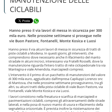
n
l
t
CICLABILI
a
e
n
n
a
u
Condividi in WhatsApp
v
t
i
i
g
Hanno preso il via lavori di messa in sicurezza per 300
.
a
mila euro. Nelle prossime settimane si prosegue nelle
|
z
vie Buon Pastore, Fontanelli, Monte Kosica e Luosi
S
i
a
o
Hanno preso il via alcuni lavori di messa in sicurezza di tratti di
l
n
piste ciclabili a Modena. In questi giorni, gli interventi, che
t
e
comprendono dove necessario anche il rifacimento del manto
a
stradale in alcuni incroci, interessano via Fratelli Rosselli, dove la
a
manutenzione riguarda l’intero tratto di rete ciclopedonale tra via
l
Mantegna e viale Amendola, marciapiedi compresi.
l
L’intervento è il primo di un pacchetto di manutenzioni del valore
a
di 300 mila euro, aggiudicato dall’impresa Capiluppi Lorenzo snc
n
di Mantova, che nelle prossime settimane proseguiranno, tra gli
altri, su alcuni tratti della pista ciclabile di viale Buon Pastore, via
a
Fontanelli, viale Monte Kosica e via Luosi.
v
i
I lavori consistono nella fresatura e scarifica di marciapiedi e
g
pavimentazioni ciclabili, compresi gli attraversamenti delle strade
laterali, e nella posa di nuovo manto di usura e rifacimento della
a
segnaletica orizzontale. È prevista inoltre la risistemazione dei
z