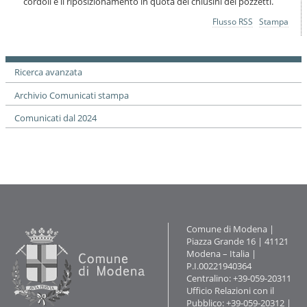
cordoli e il riposizionamento in quota dei chiusini dei pozzetti.
i
o
Azioni
Flusso RSS
Stampa
n
sul
e
documento
Ricerca avanzata
Archivio Comunicati stampa
Comunicati dal 2024
Contatti
Comune di Modena |
Piazza Grande 16 | 41121
Modena – Italia |
P.I.00221940364
Centralino: +39-059-20311
Ufficio Relazioni con il
Pubblico: +39-059-20312 |