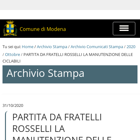
S
a
l
t
a
Espandi
Comune di Modena
a
barra
i
di
c
navigazi
Tu sei qui:
Home
/
Archivio Stampa
/
Archivio Comunicati Stampa
/
2020
o
n
/
Ottobre
/
PARTITA DA FRATELLI ROSSELLI LA MANUTENZIONE DELLE
t
CICLABILI
e
Archivio Stampa
n
u
t
i
S
.
a
|
l
S
31/10/2020
t
a
PARTITA DA FRATELLI
a
l
a
t
i
ROSSELLI LA
a
c
a
o
MANUTENZIONE DELLE
l