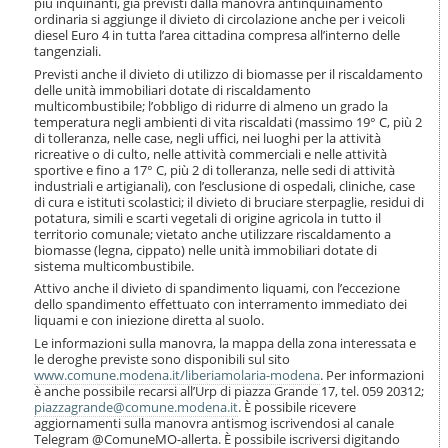
più inquinanti, già previsti dalla manovra antinquinamento
i
ordinaria si aggiunge il divieto di circolazione anche per i veicoli
o
diesel Euro 4 in tutta l’area cittadina compresa all’interno delle
n
tangenziali.
e
Previsti anche il divieto di utilizzo di biomasse per il riscaldamento
delle unità immobiliari dotate di riscaldamento
multicombustibile; l’obbligo di ridurre di almeno un grado la
temperatura negli ambienti di vita riscaldati (massimo 19° C, più 2
di tolleranza, nelle case, negli uffici, nei luoghi per la attività
ricreative o di culto, nelle attività commerciali e nelle attività
sportive e fino a 17° C, più 2 di tolleranza, nelle sedi di attività
industriali e artigianali), con l’esclusione di ospedali, cliniche, case
di cura e istituti scolastici; il divieto di bruciare sterpaglie, residui di
potatura, simili e scarti vegetali di origine agricola in tutto il
territorio comunale; vietato anche utilizzare riscaldamento a
biomasse (legna, cippato) nelle unità immobiliari dotate di
sistema multicombustibile.
Attivo anche il divieto di spandimento liquami, con l’eccezione
dello spandimento effettuato con interramento immediato dei
liquami e con iniezione diretta al suolo.
Le informazioni sulla manovra, la mappa della zona interessata e
le deroghe previste sono disponibili sul sito
www.comune.modena.it/liberiamolaria-modena
. Per informazioni
è anche possibile recarsi all’Urp di piazza Grande 17, tel. 059 20312;
piazzagrande@comune.modena.it
. È possibile ricevere
aggiornamenti sulla manovra antismog iscrivendosi al canale
Telegram @ComuneMO-allerta. È possibile iscriversi digitando