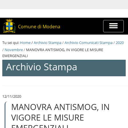
S
a
l
t
a
Espandi
Comune di Modena
a
barra
i
di
c
navigazi
Tu sei qui:
Home
/
Archivio Stampa
/
Archivio Comunicati Stampa
/
2020
o
n
/
Novembre
/
MANOVRA ANTISMOG, IN VIGORE LE MISURE
t
EMERGENZIALI
e
Archivio Stampa
n
u
t
i
S
.
a
|
l
S
12/11/2020
t
a
MANOVRA ANTISMOG, IN
a
l
a
t
i
VIGORE LE MISURE
a
c
a
o
EMERGENZIALI
l