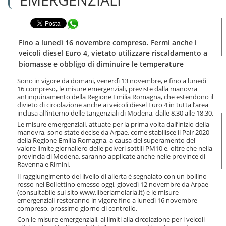
n
l
t
a
e
Condividi in WhatsApp
n
n
a
u
v
Fino a lunedì 16 novembre compreso. Fermi anche i
t
i
veicoli diesel Euro 4, vietato utilizzare riscaldamento a
i
g
biomasse e obbligo di diminuire le temperature
.
a
|
z
Sono in vigore da domani, venerdì 13 novembre, e fino a lunedì
S
i
16 compreso, le misure emergenziali, previste dalla manovra
a
o
antinquinamento della Regione Emilia Romagna, che estendono il
l
divieto di circolazione anche ai veicoli diesel Euro 4 in tutta l’area
n
t
inclusa all’interno delle tangenziali di Modena, dalle 8.30 alle 18.30.
e
a
Le misure emergenziali, attuate per la prima volta dall’inizio della
a
manovra, sono state decise da Arpae, come stabilisce il Pair 2020
l
della Regione Emilia Romagna, a causa del superamento del
l
valore limite giornaliero delle polveri sottili PM10 e, oltre che nella
provincia di Modena, saranno applicate anche nelle province di
a
Ravenna e Rimini.
n
a
Il raggiungimento del livello di allerta è segnalato con un bollino
rosso nel Bollettino emesso oggi, giovedì 12 novembre da Arpae
v
(consultabile sul sito www.liberiamolaria.it) e le misure
i
emergenziali resteranno in vigore fino a lunedì 16 novembre
g
compreso, prossimo giorno di controllo.
a
Con le misure emergenziali, ai limiti alla circolazione per i veicoli
z