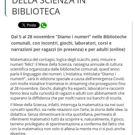
n
l
t
BIBLIOTECA
a
e
n
n
a
u
Condividi in WhatsApp
v
t
i
i
g
Dal 5 al 28 novembre “Diamo i numeri” nelle Biblioteche
.
a
comunali, con incontri, giochi, laboratori, corsi e
|
z
narrazioni per ragazzi (in presenza) e per adulti (online)
S
i
a
o
Matematica del contagio, logica degli scacchi, pesi, misure e
l
n
numeri 'felici': il Mese della Scienza, rassegna annuale di cultura
t
e
scientifica organizzata dalle biblioteche comunali, quest'anno
a
parla il linguaggio dei numeri. L’iniziativa, intitolata “Diamo i
a
numeri!”, sarà in edizione speciale a causa dell'emergenza Covid,
l
con molte iniziative trasmesse in streaming che proseguono fino
al 28 novembre. Giochi, dialoghi fra esperti, laboratori e racconti
l
fanno leva sulla curiosità di ragazzi e adulti con abbinamenti che
a
superano la diffidenza che per molti nasce sui banchi di scuola.
n
Il Mese della Scienza, infatti, interroga la matematica sia nei suoi
a
concetti specifici, sia nelle relazioni con l’arte, la storia delle idee, la
v
didattica. Senza dimenticare la vita quotidiana, permeata di
i
riferimenti matematici tutti da scoprire e, naturalmente, il gioco,
g
terreno privilegiato di sperimentazione a conferma del fatto che
a
con la matematica non solo si allena la mente ma ci si può anche
z
divertire.