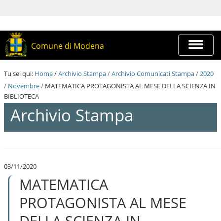
S
a
l
t
a
Espandi
Comune di Modena
a
barra
i
di
c
navigazi
Tu sei qui:
Home
/
Archivio Stampa
/
Archivio Comunicati Stampa
/
2020
o
n
/
Novembre
/
MATEMATICA PROTAGONISTA AL MESE DELLA SCIENZA IN
t
BIBLIOTECA
e
Archivio Stampa
n
u
t
i
S
.
a
|
l
S
03/11/2020
t
a
MATEMATICA
a
l
a
t
i
PROTAGONISTA AL MESE
a
c
a
o
DELLA SCIENZA IN
l