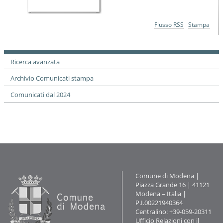
Azioni
Flusso RSS
Stampa
sul
documento
Ricerca avanzata
Archivio Comunicati stampa
Comunicati dal 2024
Contatti
Comune di Modena |
Piazza Grande 16 | 41121
Modena – Italia |
P.I.00221940364
Centralino: +39-059-20311
Ufficio Relazioni con il