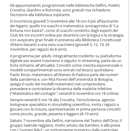
i
Gli appuntamenti, programmati nelle biblioteche Delfini, Poletti,
o
Crocetta, Giardino e Rotonda, sono gratuiti ma richiedono
n
l’iscrizione alla biblioteca ospitante.
e
Si incomincia giovedì 5 novembre alle 18 con il più affascinante
dei legami, quello tra scacchi e matematica, protagonista di “La
fortuna non basta!”, corso di scacchi condotto dagli esperti del
Club 64: tre incontri online per divertirsi con la logica e la strategia,
con auspicato gran finale in presenza alla Biblioteca Crocetta per
sfidarsi davanti a una vera scacchiera (giovedì 5, 12, 19, 26
novembre, per ragazzi da 8 anni).
Il programma per adulti, integralmente trasferito su piattaforma
digitale per essere trasmesso e seguito in streaming, parte da un
forte richiamo all'attualità. Concetti come crescita esponenziale o
modelli compartimentali sono entrati nel lessico quotidiano.
Paolo Rossi, matematico all'Ateneo di Padova parla dei numeri
della pandemia e, con Rita Fioresi dell'Università di Bologna,
spiega il ruolo dei modelli matematici nel comprendere,
prevedere e contrastare la dinamica delle malattie infettive
(“Matematica del contagio”, venerdì 6 novembre ore 18 online).
Sempre venerdì 6 ore 18 alla Crocetta, TecnoScienza, agenzia
bolognese specialista in storytelling scientifico, invita i ragazzi a
giocare con le misure, sperimentando in prima persona concetti
come piccolo, grande, pesante e leggero (8-10 anni).
Sabato 7 novembre alla Delfini, narrazione del Teatro dell'Orsa. Il
gruppo teatrale reggiano, molto amato dai bambini, è alle prese
con i “numeri felici”, un sottoinsieme numerico dalle particolari