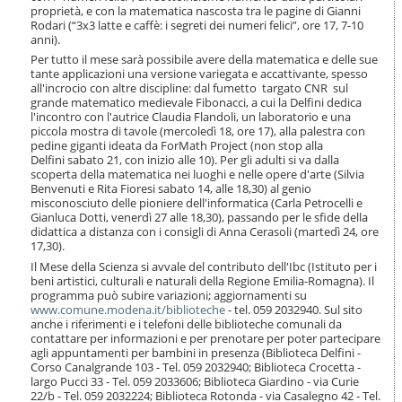
proprietà, e con la matematica nascosta tra le pagine di Gianni
Rodari (“3x3 latte e caffè: i segreti dei numeri felici”, ore 17, 7-10
anni).
Per tutto il mese sarà possibile avere della matematica e delle sue
tante applicazioni una versione variegata e accattivante, spesso
all'incrocio con altre discipline: dal fumetto targato CNR sul
grande matematico medievale Fibonacci, a cui la Delfini dedica
l'incontro con l'autrice Claudia Flandoli, un laboratorio e una
piccola mostra di tavole (mercoledì 18, ore 17), alla palestra con
pedine giganti ideata da ForMath Project (non stop alla
Delfini
sabato
21, con inizio alle 10). Per gli adulti si va dalla
scoperta della matematica nei luoghi e nelle opere d'arte (S
ilvia
Benvenuti e Rita Fioresi
sabato
14, alle 18,30) al genio
misconosciuto delle pioniere dell'informatica (Carla Petrocelli e
Gianluca Dotti, venerdì 27 alle 18,30), passando per le sfide della
didattica a distanza con i consigli di Anna Cerasoli (martedì 24, ore
17,30).
Il Mese della Scienza si avvale del contributo dell'Ibc (Istituto per i
beni artistici, culturali e naturali della Regione Emilia-Romagna). Il
programma può subire variazioni; aggiornamenti su
www.comune.modena.it/biblioteche
- tel. 059 2032940. Sul sito
anche i riferimenti e i telefoni delle biblioteche comunali da
contattare per informazioni e per prenotare per poter partecipare
agli appuntamenti per bambini in presenza (Biblioteca Delfini -
Corso Canalgrande 103 - Tel. 059 2032940; Biblioteca Crocetta -
largo Pucci 33 - Tel. 059 2033606; Biblioteca Giardino - via Curie
22/b - Tel. 059 2032224; Biblioteca Rotonda - via Casalegno 42 - Tel.