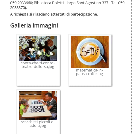
059 2033660; Biblioteca Poletti - largo Sant’Agostino 337 - Tel. 059
2033370).
A richiesta si rilasciano attestati di partecipazione.
Galleria immagini
conta-che-ti-conto-
teatro-dellorsa.jpg
matematica-in-
pausa-caffe.jpg
scacchisti-piccoli-e-
adulti.jpg