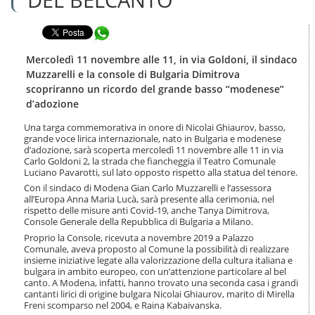
n
l
t
a
e
Condividi in WhatsApp
n
n
a
u
v
Mercoledì 11 novembre alle 11, in via Goldoni, il sindaco
t
i
Muzzarelli e la console di Bulgaria Dimitrova
i
g
scopriranno un ricordo del grande basso “modenese”
.
a
d’adozione
|
z
S
i
Una targa commemorativa in onore di Nicolai Ghiaurov, basso,
a
o
grande voce lirica internazionale, nato in Bulgaria e modenese
l
n
d’adozione, sarà scoperta mercoledì 11 novembre alle 11 in via
t
e
Carlo Goldoni 2, la strada che fiancheggia il Teatro Comunale
a
Luciano Pavarotti, sul lato opposto rispetto alla statua del tenore.
a
Con il sindaco di Modena Gian Carlo Muzzarelli e l’assessora
l
all’Europa Anna Maria Lucà, sarà presente alla cerimonia, nel
l
rispetto delle misure anti Covid-19, anche Tanya Dimitrova,
a
Console Generale della Repubblica di Bulgaria a Milano.
n
Proprio la Console, ricevuta a novembre 2019 a Palazzo
a
Comunale, aveva proposto al Comune la possibilità di realizzare
v
insieme iniziative legate alla valorizzazione della cultura italiana e
i
bulgara in ambito europeo, con un’attenzione particolare al bel
g
canto. A Modena, infatti, hanno trovato una seconda casa i grandi
cantanti lirici di origine bulgara Nicolai Ghiaurov, marito di Mirella
a
Freni scomparso nel 2004, e Raina Kabaivanska.
z