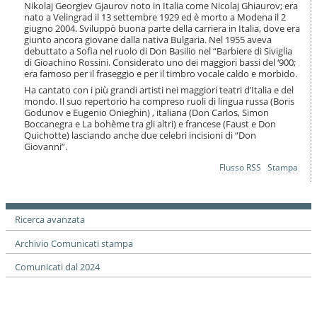
i
Nikolaj Georgiev Gjaurov noto in Italia come Nicolaj Ghiaurov; era
nato a Velingrad il 13 settembre 1929 ed è morto a Modena il 2
o
giugno 2004. Sviluppò buona parte della carriera in Italia, dove era
n
giunto ancora giovane dalla nativa Bulgaria. Nel 1955 aveva
e
debuttato a Sofia nel ruolo di Don Basilio nel “Barbiere di Siviglia
di Gioachino Rossini. Considerato uno dei maggiori bassi del ‘900;
era famoso per il fraseggio e per il timbro vocale caldo e morbido.
Ha cantato con i più grandi artisti nei maggiori teatri d’Italia e del
mondo. Il suo repertorio ha compreso ruoli di lingua russa (Boris
Godunov e Eugenio Onieghin) , italiana (Don Carlos, Simon
Boccanegra e La bohème tra gli altri) e francese (Faust e Don
Quichotte) lasciando anche due celebri incisioni di “Don
Giovanni”.
Azioni
Flusso RSS
Stampa
sul
documento
Ricerca avanzata
Archivio Comunicati stampa
Comunicati dal 2024