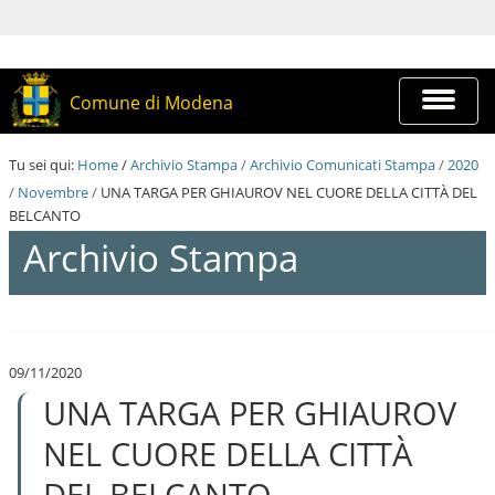
S
a
l
t
a
Espandi
Comune di Modena
a
barra
i
di
c
navigazi
Tu sei qui:
Home
/
Archivio Stampa
/
Archivio Comunicati Stampa
/
2020
o
n
/
Novembre
/
UNA TARGA PER GHIAUROV NEL CUORE DELLA CITTÀ DEL
t
BELCANTO
e
Archivio Stampa
n
u
t
i
S
.
a
|
l
S
09/11/2020
t
a
UNA TARGA PER GHIAUROV
a
l
a
t
i
NEL CUORE DELLA CITTÀ
a
c
a
o
DEL BELCANTO
l