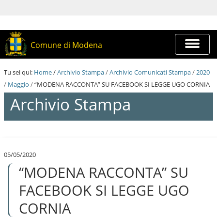
S
a
l
t
a
Espandi
Comune di Modena
a
barra
i
di
c
navigazi
Tu sei qui:
Home
/
Archivio Stampa
/
Archivio Comunicati Stampa
/
2020
o
n
/
Maggio
/
“MODENA RACCONTA” SU FACEBOOK SI LEGGE UGO CORNIA
t
Archivio Stampa
e
n
u
t
S
i
a
.
l
|
05/05/2020
t
S
“MODENA RACCONTA” SU
a
a
a
l
i
FACEBOOK SI LEGGE UGO
t
c
a
o
CORNIA
a
n
l