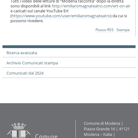
Tutti i video delle letture di “Modena racconta” dopo la diretta
sono disponibili al link
http://emiliaromagnateatro.com/ert-on-air
e caricati sul canale YouTube Ert
(
https://www.youtube.com/user/emiliaromagnateatro
) da cui si
possono rivedere.
Azioni
Flusso RSS
Stampa
sul
documento
Ricerca avanzata
Archivio Comunicati stampa
Comunicati dal 2024
Contatti
Comune di Modena |
Piazza Grande 16 | 41121
Modena – Italia |