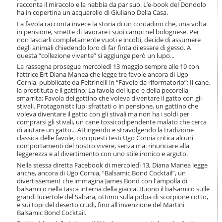
o
racconta il miracolo e la nebbia da par suo. L’e-book del Dondolo
ha in copertina un acquarello di Giuliano Della Casa.
n
e
La favola racconta invece la storia di un contadino che, una volta
in pensione, smette di lavorare i suoi campi nel bolognese. Per
non lasciarli completamente vuoti e incolti, decide di assumere
degli animali chiedendo loro di far finta di essere di gesso. A
questa “collezione vivente” si aggiunge però un lupo...
La rassegna prosegue mercoledì 13 maggio sempre alle 19 con
l’attrice Ert Diana Manea che legge tre favole ancora di Ugo
Cornia, pubblicate da Feltrinelli in “Favole da riformatorio”: Il cane,
la prostituta e il gattino; La favola del lupo e della pecorella
smarrita; Favola del gattino che voleva diventare il gatto con gli
stivali. Protagonisti: lupi sfrattati o in pensione, un gattino che
voleva diventare il gatto con gli stivali ma non ha i soldi per
comprarsi gli stivali, un cane tossicodipendente malato che cerca
di aiutare un gatto... Attingendo e stravolgendo la tradizione
classica delle favole, con questi testi Ugo Cornia critica alcuni
comportamenti del nostro vivere, senza mai rinunciare alla
leggerezza e al divertimento con uno stile ironico e arguto.
Nella stessa diretta Facebook di mercoledì 13, Diana Manea legge
anche, ancora di Ugo Cornia, “Balsamic Bond Cocktail”, un
divertissement che immagina James Bond con l'ampolla di
balsamico nella tasca interna della giacca. Buono il balsamico sulle
grandi lucertole del Sahara, ottimo sulla polpa di scorpione cotto,
e sui topi del deserto crudi, fino all'invenzione del Martini
Balsamic Bond Cocktail.