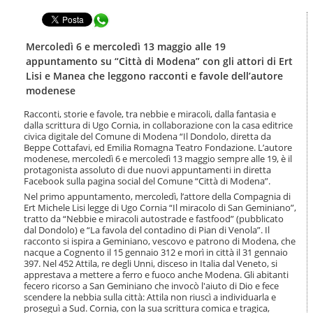
t
l
e
Condividi in WhatsApp
a
n
n
u
a
Mercoledì 6 e mercoledì 13 maggio alle 19
t
v
appuntamento su “Città di Modena” con gli attori di Ert
i
i
Lisi e Manea che leggono racconti e favole dell’autore
.
g
modenese
|
a
S
z
Racconti, storie e favole, tra nebbie e miracoli, dalla fantasia e
a
i
dalla scrittura di Ugo Cornia, in collaborazione con la casa editrice
l
o
civica digitale del Comune di Modena “Il Dondolo, diretta da
t
n
Beppe Cottafavi, ed Emilia Romagna Teatro Fondazione. L’autore
a
modenese, mercoledì 6 e mercoledì 13 maggio sempre alle 19, è il
e
a
protagonista assoluto di due nuovi appuntamenti in diretta
l
Facebook sulla pagina social del Comune “Città di Modena”.
l
Nel primo appuntamento, mercoledì, l’attore della Compagnia di
a
Ert Michele Lisi legge di Ugo Cornia “Il miracolo di San Geminiano”,
n
tratto da “Nebbie e miracoli autostrade e fastfood” (pubblicato
dal Dondolo) e “La favola del contadino di Pian di Venola”. Il
a
racconto si ispira a Geminiano, vescovo e patrono di Modena, che
v
nacque a Cognento il 15 gennaio 312 e morì in città il 31 gennaio
i
397. Nel 452 Attila, re degli Unni, disceso in Italia dal Veneto, si
g
apprestava a mettere a ferro e fuoco anche Modena. Gli abitanti
a
fecero ricorso a San Geminiano che invocò l'aiuto di Dio e fece
z
scendere la nebbia sulla città: Attila non riuscì a individuarla e
i
proseguì a Sud. Cornia, con la sua scrittura comica e tragica,