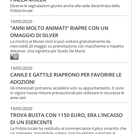
l
e
Diverse le segnalazioni giunte anche alla sede decentrata della
a
n
Polizia locale
n
u
a
19/05/2020
t
v
i
“ANNI MOLTO ANIMATI” RIAPRE CON UN
i
.
OMAGGIO DI SILVER
g
|
a
La mostra ai Musei civici si può visitare gratuitamente da
S
mercoledì 20 maggio su prenotazione con mascherine e rispetto
z
a
distanze. Una vignetta per Guido De Maria
i
l
o
t
n
a
e
19/05/2020
a
CANILE E GATTILE RIAPRONO PER FAVORIRE LE
l
l
ADOZIONI
a
Gli interessati potranno accedere solo su appuntamento. E sono
n
in vigore nuove misure precauzionali per utilizzare in sicurezza le
a
aree cani
v
i
19/05/2020
g
TROVA BUSTA CON 1150 EURO, ERA L’INCASSO
a
DI UN ESERCENTE
z
La Polizia locale ha restituito al commerciante il plico smarrito che
i
un passante, trovandolo a terra, non ha esitato a portare al