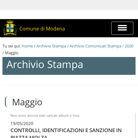
S
a
l
t
a
Espandi
Comune di Modena
a
barra
i
di
c
navigazi
Tu sei qui:
Home
/
Archivio Stampa
/
Archivio Comunicati Stampa
/
2020
o
/
Maggio
n
t
Archivio Stampa
e
n
u
t
S
i
a
.
l
|
Maggio
t
S
a
a
a
l
i
Non sono ancora stati caricati album o foto.
t
c
19/05/2020
a
o
CONTROLLI, IDENTIFICAZIONI E SANZIONE IN
a
n
l
PIAZZA MOLZA
t