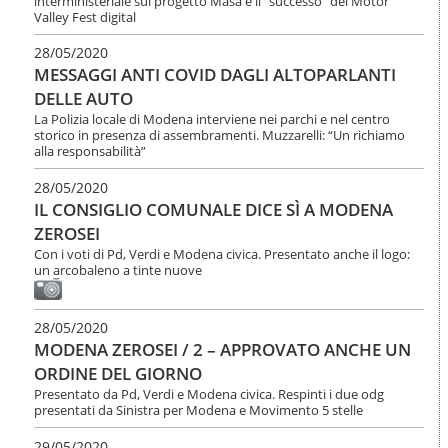
interministeriale sul progetto Masa e il “successo” del Motor
Valley Fest digital
28/05/2020
MESSAGGI ANTI COVID DAGLI ALTOPARLANTI
DELLE AUTO
La Polizia locale di Modena interviene nei parchi e nel centro
storico in presenza di assembramenti. Muzzarelli: “Un richiamo
alla responsabilità”
28/05/2020
IL CONSIGLIO COMUNALE DICE SÌ A MODENA
ZEROSEI
Con i voti di Pd, Verdi e Modena civica. Presentato anche il logo:
un arcobaleno a tinte nuove
28/05/2020
MODENA ZEROSEI / 2 – APPROVATO ANCHE UN
ORDINE DEL GIORNO
Presentato da Pd, Verdi e Modena civica. Respinti i due odg
presentati da Sinistra per Modena e Movimento 5 stelle
29/05/2020