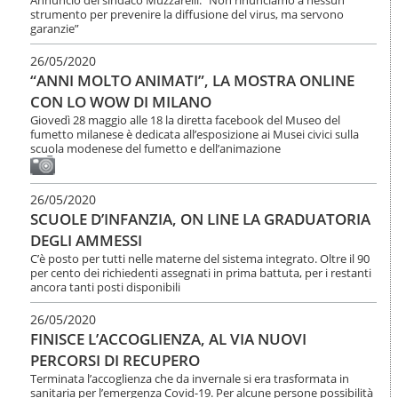
Annuncio del sindaco Muzzarelli: “Non rinunciamo a nessun
strumento per prevenire la diffusione del virus, ma servono
garanzie”
26/05/2020
“ANNI MOLTO ANIMATI”, LA MOSTRA ONLINE
CON LO WOW DI MILANO
Giovedì 28 maggio alle 18 la diretta facebook del Museo del
fumetto milanese è dedicata all’esposizione ai Musei civici sulla
scuola modenese del fumetto e dell’animazione
26/05/2020
SCUOLE D’INFANZIA, ON LINE LA GRADUATORIA
DEGLI AMMESSI
C’è posto per tutti nelle materne del sistema integrato. Oltre il 90
per cento dei richiedenti assegnati in prima battuta, per i restanti
ancora tanti posti disponibili
26/05/2020
FINISCE L’ACCOGLIENZA, AL VIA NUOVI
PERCORSI DI RECUPERO
Terminata l’accoglienza che da invernale si era trasformata in
sanitaria per l’emergenza Covid-19. Per alcune persone possibilità