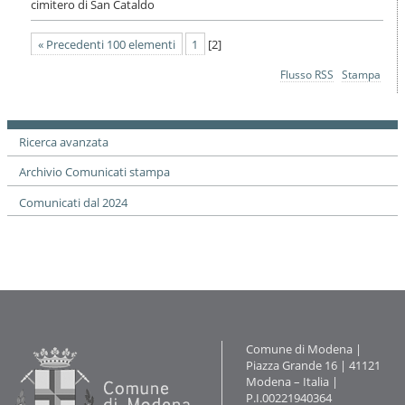
cimitero di San Cataldo
« Precedenti 100 elementi
1
[
2
]
Azioni
Flusso RSS
Stampa
sul
documento
Ricerca avanzata
Archivio Comunicati stampa
Comunicati dal 2024
Contatti
Comune di Modena |
Piazza Grande 16 | 41121
Modena – Italia |
P.I.00221940364