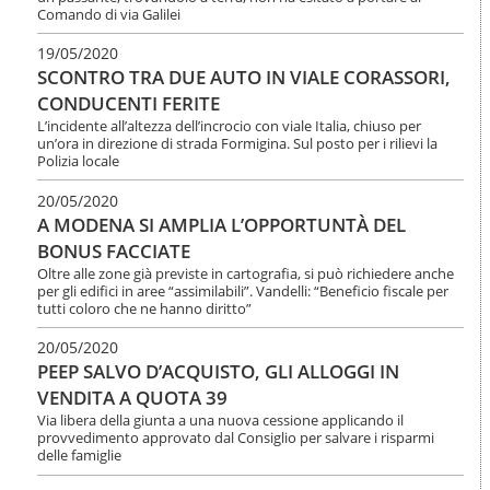
o
Comando di via Galilei
n
e
19/05/2020
SCONTRO TRA DUE AUTO IN VIALE CORASSORI,
CONDUCENTI FERITE
L’incidente all’altezza dell’incrocio con viale Italia, chiuso per
un’ora in direzione di strada Formigina. Sul posto per i rilievi la
Polizia locale
20/05/2020
A MODENA SI AMPLIA L’OPPORTUNTÀ DEL
BONUS FACCIATE
Oltre alle zone già previste in cartografia, si può richiedere anche
per gli edifici in aree “assimilabili”. Vandelli: “Beneficio fiscale per
tutti coloro che ne hanno diritto”
20/05/2020
PEEP SALVO D’ACQUISTO, GLI ALLOGGI IN
VENDITA A QUOTA 39
Via libera della giunta a una nuova cessione applicando il
provvedimento approvato dal Consiglio per salvare i risparmi
delle famiglie