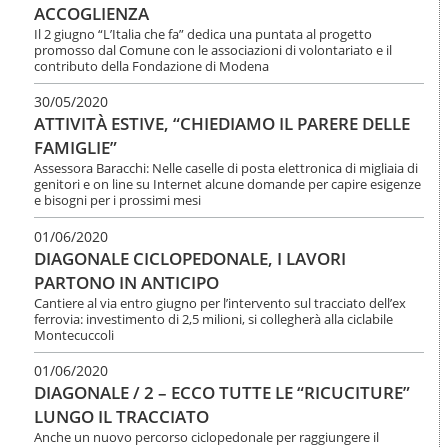
ACCOGLIENZA
Il 2 giugno “L’Italia che fa” dedica una puntata al progetto
promosso dal Comune con le associazioni di volontariato e il
contributo della Fondazione di Modena
30/05/2020
ATTIVITÀ ESTIVE, “CHIEDIAMO IL PARERE DELLE
FAMIGLIE”
Assessora Baracchi: Nelle caselle di posta elettronica di migliaia di
genitori e on line su Internet alcune domande per capire esigenze
e bisogni per i prossimi mesi
01/06/2020
DIAGONALE CICLOPEDONALE, I LAVORI
PARTONO IN ANTICIPO
Cantiere al via entro giugno per l’intervento sul tracciato dell’ex
ferrovia: investimento di 2,5 milioni, si collegherà alla ciclabile
Montecuccoli
01/06/2020
DIAGONALE / 2 – ECCO TUTTE LE “RICUCITURE”
LUNGO IL TRACCIATO
Anche un nuovo percorso ciclopedonale per raggiungere il