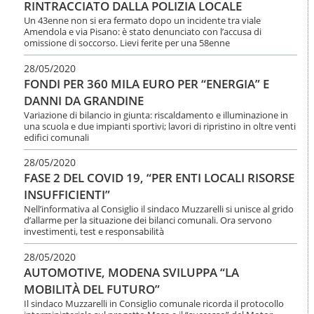
RINTRACCIATO DALLA POLIZIA LOCALE
Un 43enne non si era fermato dopo un incidente tra viale
Amendola e via Pisano: è stato denunciato con l’accusa di
omissione di soccorso. Lievi ferite per una 58enne
28/05/2020
FONDI PER 360 MILA EURO PER “ENERGIA” E
DANNI DA GRANDINE
Variazione di bilancio in giunta: riscaldamento e illuminazione in
una scuola e due impianti sportivi; lavori di ripristino in oltre venti
edifici comunali
28/05/2020
FASE 2 DEL COVID 19, “PER ENTI LOCALI RISORSE
INSUFFICIENTI”
Nell’informativa al Consiglio il sindaco Muzzarelli si unisce al grido
d’allarme per la situazione dei bilanci comunali. Ora servono
investimenti, test e responsabilità
28/05/2020
AUTOMOTIVE, MODENA SVILUPPA “LA
MOBILITÀ DEL FUTURO”
Il sindaco Muzzarelli in Consiglio comunale ricorda il protocollo