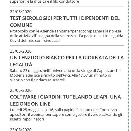
superiori, e la musica è il filo conduttore
22/05/2020
TEST SIEROLOGICI PER TUTTI I DIPENDENTI DEL
COMUNE
Protocollo con le Aziende sanitarie “per accompagnare la ripresa
delle attività all’insegna della sicurezza”. Fa parte delle Linee guida
Covid definite con i sindacati
23/05/2020
UN LENZUOLO BIANCO PER LA GIORNATA DELLA
LEGALITÀ
Sabato 23 maggio, nell’anniversario della strage di Capaci, anche
Modena aderisce all’invito dell’Anci. Alle 17.57 un minuto di
silenzio con il sindaco Muzzarelli
23/05/2020
COLTIVARE I GIARDINI TUTELANDO LE API, UNA
LEZIONE ON LINE
Lunedì 25 maggio, alle 16, sulla pagina facebook del Consorzio
apicoltori, il webinar per sapere come gestire il verde salvando gli
insetti impollinatori
23/05/2020