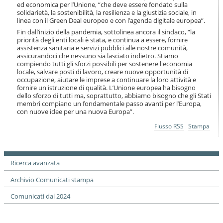
o
ed economica per l’Unione, “che deve essere fondato sulla
solidarietà, la sostenibilità, la resilienza e la giustizia sociale, in
n
linea con il Green Deal europeo e con l’agenda digitale europea”.
e
Fin dall’inizio della pandemia, sottolinea ancora il sindaco, “la
priorità degli enti locali è stata, e continua a essere, fornire
assistenza sanitaria e servizi pubblici alle nostre comunità,
assicurandoci che nessuno sia lasciato indietro. Stiamo
compiendo tutti gli sforzi possibili per sostenere l'economia
locale, salvare posti di lavoro, creare nuove opportunità di
occupazione, aiutare le imprese a continuare la loro attività e
fornire un'istruzione di qualità. L’Unione europea ha bisogno
dello sforzo di tutti ma, soprattutto, abbiamo bisogno che gli Stati
membri compiano un fondamentale passo avanti per l’Europa,
con nuove idee per una nuova Europa”.
Azioni
Flusso RSS
Stampa
sul
documento
Ricerca avanzata
Archivio Comunicati stampa
Comunicati dal 2024