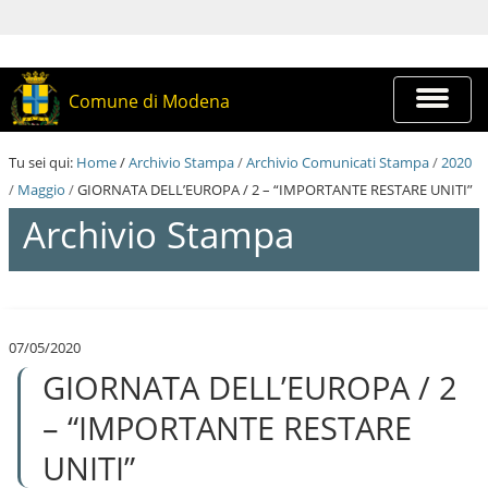
S
a
l
t
a
Espandi
Comune di Modena
a
barra
i
di
c
navigazi
Tu sei qui:
Home
/
Archivio Stampa
/
Archivio Comunicati Stampa
/
2020
o
n
/
Maggio
/
GIORNATA DELL’EUROPA / 2 – “IMPORTANTE RESTARE UNITI”
t
Archivio Stampa
e
n
u
t
S
i
a
.
l
|
07/05/2020
t
S
GIORNATA DELL’EUROPA / 2
a
a
a
l
i
– “IMPORTANTE RESTARE
t
c
a
o
UNITI”
a
n
l