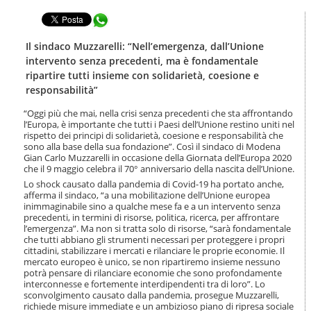
t
l
e
Condividi in WhatsApp
a
n
n
u
a
Il sindaco Muzzarelli: “Nell’emergenza, dall’Unione
t
v
intervento senza precedenti, ma è fondamentale
i
i
ripartire tutti insieme con solidarietà, coesione e
.
g
responsabilità”
|
a
S
z
“Oggi più che mai, nella crisi senza precedenti che sta affrontando
a
i
l’Europa, è importante che tutti i Paesi dell’Unione restino uniti nel
l
o
rispetto dei principi di solidarietà, coesione e responsabilità che
t
n
sono alla base della sua fondazione”. Così il sindaco di Modena
a
Gian Carlo Muzzarelli in occasione della Giornata dell’Europa 2020
e
a
che il 9 maggio celebra il 70° anniversario della nascita dell’Unione.
l
Lo shock causato dalla pandemia di Covid-19 ha portato anche,
l
afferma il sindaco, “a una mobilitazione dell’Unione europea
a
inimmaginabile sino a qualche mese fa e a un intervento senza
n
precedenti, in termini di risorse, politica, ricerca, per affrontare
l’emergenza”. Ma non si tratta solo di risorse, “sarà fondamentale
a
che tutti abbiano gli strumenti necessari per proteggere i propri
v
cittadini, stabilizzare i mercati e rilanciare le proprie economie. Il
i
mercato europeo è unico, se non ripartiremo insieme nessuno
g
potrà pensare di rilanciare economie che sono profondamente
a
interconnesse e fortemente interdipendenti tra di loro”. Lo
z
sconvolgimento causato dalla pandemia, prosegue Muzzarelli,
i
richiede misure immediate e un ambizioso piano di ripresa sociale