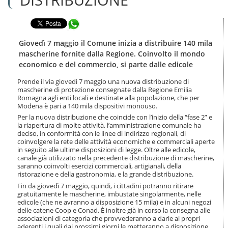
n
l
t
a
e
Condividi in WhatsApp
n
n
a
u
v
Giovedì 7 maggio il Comune inizia a distribuire 140 mila
t
i
mascherine fornite dalla Regione. Coinvolto il mondo
i
g
economico e del commercio, si parte dalle edicole
.
a
|
z
Prende il via giovedì 7 maggio una nuova distribuzione di
S
i
mascherine di protezione consegnate dalla Regione Emilia
a
o
Romagna agli enti locali e destinate alla popolazione, che per
l
Modena è pari a 140 mila dispositivi monouso.
n
t
e
Per la nuova distribuzione che coincide con l’inizio della “fase 2” e
a
la riapertura di molte attività, l’amministrazione comunale ha
a
deciso, in conformità con le linee di indirizzo regionali, di
l
coinvolgere la rete delle attività economiche e commerciali aperte
l
in seguito alle ultime disposizioni di legge. Oltre alle edicole,
canale già utilizzato nella precedente distribuzione di mascherine,
a
saranno coinvolti esercizi commerciali, artigianali, della
n
ristorazione e della gastronomia, e la grande distribuzione.
a
Fin da giovedì 7 maggio, quindi, i cittadini potranno ritirare
v
gratuitamente le mascherine, imbustate singolarmente, nelle
i
edicole (che ne avranno a disposizione 15 mila) e in alcuni negozi
g
delle catene Coop e Conad. È inoltre già in corso la consegna alle
a
associazioni di categoria che provvederanno a darle ai propri
z
aderenti i quali dai prossimi giorni le metteranno a disposizione