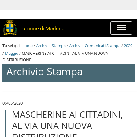
S
a
l
t
a
Espandi
Comune di Modena
a
barra
i
di
c
navigazi
Tu sei qui:
Home
/
Archivio Stampa
/
Archivio Comunicati Stampa
/
2020
o
n
/
Maggio
/
MASCHERINE AI CITTADINI, AL VIA UNA NUOVA
t
DISTRIBUZIONE
e
Archivio Stampa
n
u
t
i
S
.
a
|
l
S
06/05/2020
t
a
MASCHERINE AI CITTADINI,
a
l
a
t
i
AL VIA UNA NUOVA
a
c
a
o
DISTRIBUZIONE
l