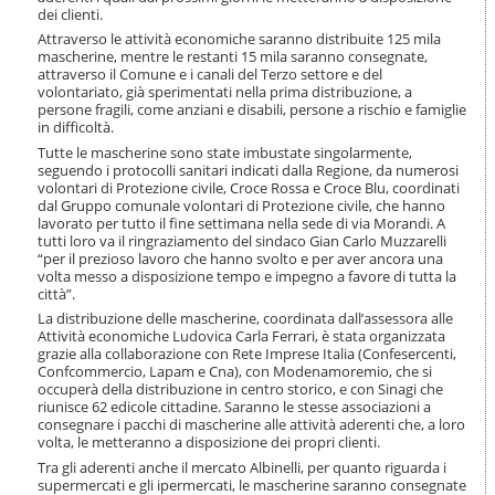
i
dei clienti.
o
Attraverso le attività economiche saranno distribuite 125 mila
n
mascherine, mentre le restanti 15 mila saranno consegnate,
e
attraverso il Comune e i canali del Terzo settore e del
volontariato, già sperimentati nella prima distribuzione, a
persone fragili, come anziani e disabili, persone a rischio e famiglie
in difficoltà.
Tutte le mascherine sono state imbustate singolarmente,
seguendo i protocolli sanitari indicati dalla Regione, da numerosi
volontari di Protezione civile, Croce Rossa e Croce Blu, coordinati
dal Gruppo comunale volontari di Protezione civile, che hanno
lavorato per tutto il fine settimana nella sede di via Morandi. A
tutti loro va il ringraziamento del sindaco Gian Carlo Muzzarelli
“per il prezioso lavoro che hanno svolto e per aver ancora una
volta messo a disposizione tempo e impegno a favore di tutta la
città”.
La distribuzione delle mascherine, coordinata dall’assessora alle
Attività economiche Ludovica Carla Ferrari, è stata organizzata
grazie alla collaborazione con Rete Imprese Italia (Confesercenti,
Confcommercio, Lapam e Cna), con Modenamoremio, che si
occuperà della distribuzione in centro storico, e con Sinagi che
riunisce 62 edicole cittadine. Saranno le stesse associazioni a
consegnare i pacchi di mascherine alle attività aderenti che, a loro
volta, le metteranno a disposizione dei propri clienti.
Tra gli aderenti anche il mercato Albinelli, per quanto riguarda i
supermercati e gli ipermercati, le mascherine saranno consegnate