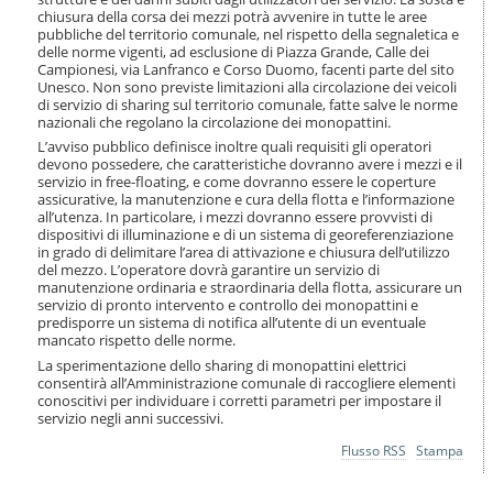
chiusura della corsa dei mezzi potrà avvenire in tutte le aree
pubbliche del territorio comunale, nel rispetto della segnaletica e
delle norme vigenti, ad esclusione di Piazza Grande, Calle dei
Campionesi, via Lanfranco e Corso Duomo, facenti parte del sito
Unesco. Non sono previste limitazioni alla circolazione dei veicoli
di servizio di sharing sul territorio comunale, fatte salve le norme
nazionali che regolano la circolazione dei monopattini.
L’avviso pubblico definisce inoltre quali requisiti gli operatori
devono possedere, che caratteristiche dovranno avere i mezzi e il
servizio in free-floating, e come dovranno essere le coperture
assicurative, la manutenzione e cura della flotta e l’informazione
all’utenza. In particolare, i mezzi dovranno essere provvisti di
dispositivi di illuminazione e di un sistema di georeferenziazione
in grado di delimitare l’area di attivazione e chiusura dell’utilizzo
del mezzo. L’operatore dovrà garantire un servizio di
manutenzione ordinaria e straordinaria della flotta, assicurare un
servizio di pronto intervento e controllo dei monopattini e
predisporre un sistema di notifica all’utente di un eventuale
mancato rispetto delle norme.
La sperimentazione dello sharing di monopattini elettrici
consentirà all’Amministrazione comunale di raccogliere elementi
conoscitivi per individuare i corretti parametri per impostare il
servizio negli anni successivi.
Azioni
Flusso RSS
Stampa
sul
documento