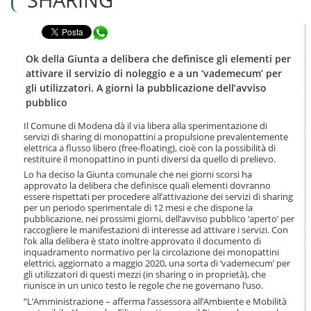
n
l
t
a
e
Condividi in WhatsApp
n
n
a
u
v
Ok della Giunta a delibera che definisce gli elementi per
t
i
attivare il servizio di noleggio e a un ‘vademecum’ per
i
g
gli utilizzatori. A giorni la pubblicazione dell’avviso
.
a
pubblico
|
z
S
i
Il Comune di Modena dà il via libera alla sperimentazione di
a
o
servizi di sharing di monopattini a propulsione prevalentemente
l
n
elettrica a flusso libero (free-floating), cioè con la possibilità di
t
e
restituire il monopattino in punti diversi da quello di prelievo.
a
Lo ha deciso la Giunta comunale che nei giorni scorsi ha
a
approvato la delibera che definisce quali elementi dovranno
l
essere rispettati per procedere all’attivazione dei servizi di sharing
l
per un periodo sperimentale di 12 mesi e che dispone la
a
pubblicazione, nei prossimi giorni, dell’avviso pubblico ‘aperto’ per
n
raccogliere le manifestazioni di interesse ad attivare i servizi. Con
l’ok alla delibera è stato inoltre approvato il documento di
a
inquadramento normativo per la circolazione dei monopattini
v
elettrici, aggiornato a maggio 2020, una sorta di ‘vademecum’ per
i
gli utilizzatori di questi mezzi (in sharing o in proprietà), che
g
riunisce in un unico testo le regole che ne governano l’uso.
a
“L’Amministrazione – afferma l’assessora all’Ambiente e Mobilità
z