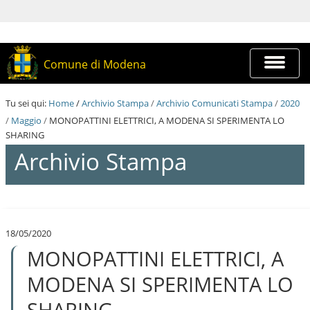
S
a
l
t
a
Espandi
Comune di Modena
a
barra
i
di
c
navigazi
Tu sei qui:
Home
/
Archivio Stampa
/
Archivio Comunicati Stampa
/
2020
o
n
/
Maggio
/
MONOPATTINI ELETTRICI, A MODENA SI SPERIMENTA LO
t
SHARING
e
Archivio Stampa
n
u
t
i
S
.
a
|
l
S
18/05/2020
t
a
MONOPATTINI ELETTRICI, A
a
l
a
t
i
MODENA SI SPERIMENTA LO
a
c
a
o
SHARING
l