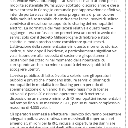
sostenibile Alessandra Filippi – attraverso il Piano urbano per la
i
mobilità sostenibile (Pums 2030) adottato lo scorso anno e che a
o
breve tornerà in Consiglio comunale per l’approvazione definitiva,
n
intende portare avanti un intenso programma di promozione
e
della mobilità sostenibile, che include tra l’altro i servizi di utilizzo
condiviso di mezzi, come appunto lo sharing dei monopattini
elettrici. La normativa dei mesi scorsi relativa a questi mezzi –
aggiunge – era confusa e non permetteva un corretto avvio dei
servizi; solo con il decreto Milleproroghe di febbraio è stato
chiarito in modo preciso come considerare questi mezzi.
L’attivazione della sperimentazione in questo momento storico,
inoltre, subito dopo il lockdown, è particolarmente significativa:
va a rispondere alla necessità di sostenere gli spostamenti
‘sostenibili’ dei cittadini nel momento della ripartenza, cui
corrisponde anche una minor capacità dei mezzi pubblici di
accogliere utenti”.
L’avviso pubblico, di fatto, è volto a selezionare gli operatori
pubblici e privati che intendano istituire servizi di sharing di
monopattini in modalità free-floating per un periodo di
sperimentazione di un anno. Il numero massimo di licenze
attivabili è pari a 20 e ciascun operatore potrà mettere a
disposizione un numero minimo di 40 monopattini incrementabili
nel tempo fino a un massimo di 200, per un numero complessivo
massimo di 4.000 veicoli.
Gli operatori ammessi a effettuare il servizio dovranno presentare
adeguata polizza assicurativa, con massimali di copertura pari
almeno a 5 milioni per la Rtc, inclusa la copertura dei danni alle
strutture e dei danni subiti dagli utilizzatori del servizio. La sosta e