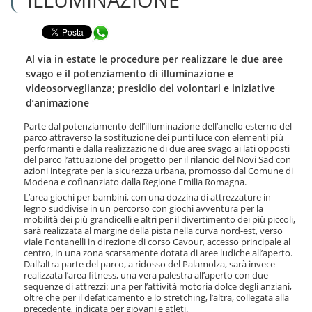
n
l
t
a
e
Condividi in WhatsApp
n
n
a
u
v
Al via in estate le procedure per realizzare le due aree
t
i
svago e il potenziamento di illuminazione e
i
g
videosorveglianza; presidio dei volontari e iniziative
.
a
d’animazione
|
z
S
i
Parte dal potenziamento dell’illuminazione dell’anello esterno del
a
o
parco attraverso la sostituzione dei punti luce con elementi più
l
n
performanti e dalla realizzazione di due aree svago ai lati opposti
t
e
del parco l’attuazione del progetto per il rilancio del Novi Sad con
a
azioni integrate per la sicurezza urbana, promosso dal Comune di
a
Modena e cofinanziato dalla Regione Emilia Romagna.
l
L’area giochi per bambini, con una dozzina di attrezzature in
l
legno suddivise in un percorso con giochi avventura per la
a
mobilità dei più grandicelli e altri per il divertimento dei più piccoli,
n
sarà realizzata al margine della pista nella curva nord-est, verso
viale Fontanelli in direzione di corso Cavour, accesso principale al
a
centro, in una zona scarsamente dotata di aree ludiche all’aperto.
v
Dall’altra parte del parco, a ridosso del Palamolza, sarà invece
i
realizzata l’area fitness, una vera palestra all’aperto con due
g
sequenze di attrezzi: una per l’attività motoria dolce degli anziani,
a
oltre che per il defaticamento e lo stretching, l’altra, collegata alla
z
precedente, indicata per giovani e atleti.