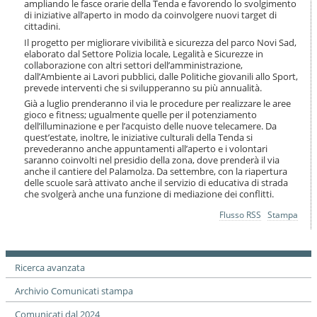
ampliando le fasce orarie della Tenda e favorendo lo svolgimento
di iniziative all’aperto in modo da coinvolgere nuovi target di
cittadini.
Il progetto per migliorare vivibilità e sicurezza del parco Novi Sad,
elaborato dal Settore Polizia locale, Legalità e Sicurezze in
collaborazione con altri settori dell’amministrazione,
dall’Ambiente ai Lavori pubblici, dalle Politiche giovanili allo Sport,
prevede interventi che si svilupperanno su più annualità.
Già a luglio prenderanno il via le procedure per realizzare le aree
gioco e fitness; ugualmente quelle per il potenziamento
dell’illuminazione e per l’acquisto delle nuove telecamere. Da
quest’estate, inoltre, le iniziative culturali della Tenda si
prevederanno anche appuntamenti all’aperto e i volontari
saranno coinvolti nel presidio della zona, dove prenderà il via
anche il cantiere del Palamolza. Da settembre, con la riapertura
delle scuole sarà attivato anche il servizio di educativa di strada
che svolgerà anche una funzione di mediazione dei conflitti.
Azioni
Flusso RSS
Stampa
sul
documento
Ricerca avanzata
Archivio Comunicati stampa
Comunicati dal 2024