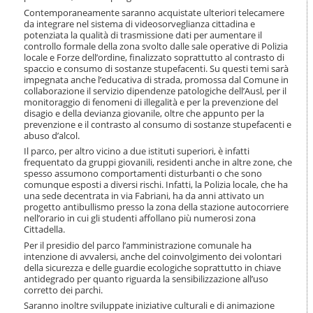
i
Contemporaneamente saranno acquistate ulteriori telecamere
o
da integrare nel sistema di videosorveglianza cittadina e
n
potenziata la qualità di trasmissione dati per aumentare il
e
controllo formale della zona svolto dalle sale operative di Polizia
locale e Forze dell’ordine, finalizzato soprattutto al contrasto di
spaccio e consumo di sostanze stupefacenti. Su questi temi sarà
impegnata anche l’educativa di strada, promossa dal Comune in
collaborazione il servizio dipendenze patologiche dell’Ausl, per il
monitoraggio di fenomeni di illegalità e per la prevenzione del
disagio e della devianza giovanile, oltre che appunto per la
prevenzione e il contrasto al consumo di sostanze stupefacenti e
abuso d’alcol.
Il parco, per altro vicino a due istituti superiori, è infatti
frequentato da gruppi giovanili, residenti anche in altre zone, che
spesso assumono comportamenti disturbanti o che sono
comunque esposti a diversi rischi. Infatti, la Polizia locale, che ha
una sede decentrata in via Fabriani, ha da anni attivato un
progetto antibullismo presso la zona della stazione autocorriere
nell’orario in cui gli studenti affollano più numerosi zona
Cittadella.
Per il presidio del parco l’amministrazione comunale ha
intenzione di avvalersi, anche del coinvolgimento dei volontari
della sicurezza e delle guardie ecologiche soprattutto in chiave
antidegrado per quanto riguarda la sensibilizzazione all’uso
corretto dei parchi.
Saranno inoltre sviluppate iniziative culturali e di animazione