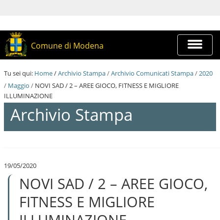
S
a
l
t
a
Espandi
Comune di Modena
a
barra
i
di
c
navigazi
Tu sei qui:
Home
/
Archivio Stampa
/
Archivio Comunicati Stampa
/
2020
o
n
/
Maggio
/
NOVI SAD / 2 – AREE GIOCO, FITNESS E MIGLIORE
t
ILLUMINAZIONE
e
Archivio Stampa
n
u
t
i
S
.
a
|
l
S
19/05/2020
t
a
NOVI SAD / 2 – AREE GIOCO,
a
l
a
t
i
FITNESS E MIGLIORE
a
c
a
o
ILLUMINAZIONE
l