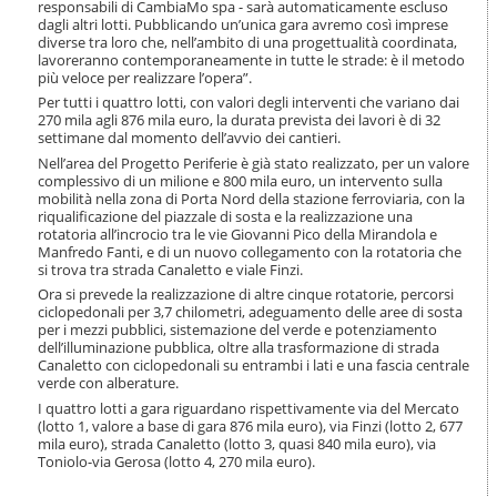
responsabili di CambiaMo spa - sarà automaticamente escluso
o
dagli altri lotti. Pubblicando un’unica gara avremo così imprese
n
diverse tra loro che, nell’ambito di una progettualità coordinata,
e
lavoreranno contemporaneamente in tutte le strade: è il metodo
più veloce per realizzare l’opera”.
Per tutti i quattro lotti, con valori degli interventi che variano dai
270 mila agli 876 mila euro, la durata prevista dei lavori è di 32
settimane dal momento dell’avvio dei cantieri.
Nell’area del Progetto Periferie è già stato realizzato, per un valore
complessivo di un milione e 800 mila euro, un intervento sulla
mobilità nella zona di Porta Nord della stazione ferroviaria, con la
riqualificazione del piazzale di sosta e la realizzazione una
rotatoria all’incrocio tra le vie Giovanni Pico della Mirandola e
Manfredo Fanti, e di un nuovo collegamento con la rotatoria che
si trova tra strada Canaletto e viale Finzi.
Ora si prevede la realizzazione di altre cinque rotatorie, percorsi
ciclopedonali per 3,7 chilometri, adeguamento delle aree di sosta
per i mezzi pubblici, sistemazione del verde e potenziamento
dell’illuminazione pubblica, oltre alla trasformazione di strada
Canaletto con ciclopedonali su entrambi i lati e una fascia centrale
verde con alberature.
I quattro lotti a gara riguardano rispettivamente via del Mercato
(lotto 1, valore a base di gara 876 mila euro), via Finzi (lotto 2, 677
mila euro), strada Canaletto (lotto 3, quasi 840 mila euro), via
Toniolo-via Gerosa (lotto 4, 270 mila euro).