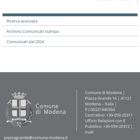
sul
documento
Ricerca avanzata
Archivio Comunicati stampa
Comunicati dal 2024
Contatti
Comune di Modena |
Piazza Grande 16 | 41121
Modena – Italia |
P.I.00221940364
Centralino: +39-059-20311
Ufficio Relazioni con il
Pubblico: +39-059-20312 |
mail:
piazzagrande@comune.modena.it