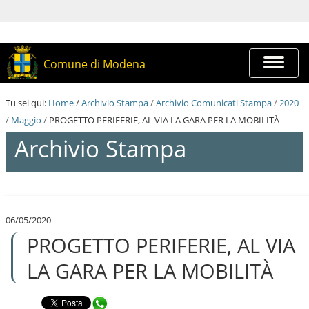
S
a
l
t
a
Espandi
Comune di Modena
a
barra
i
di
c
navigazi
Tu sei qui:
Home
/
Archivio Stampa
/
Archivio Comunicati Stampa
/
2020
o
n
/
Maggio
/
PROGETTO PERIFERIE, AL VIA LA GARA PER LA MOBILITÀ
t
Archivio Stampa
e
n
u
t
S
i
a
.
l
|
06/05/2020
t
S
PROGETTO PERIFERIE, AL VIA
a
a
a
l
i
LA GARA PER LA MOBILITÀ
t
c
a
o
a
n
Condividi in WhatsApp
l