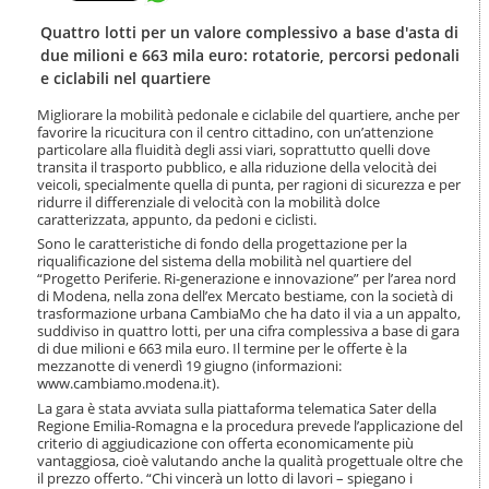
t
l
e
a
Quattro lotti per un valore complessivo a base d'asta di
n
n
due milioni e 663 mila euro: rotatorie, percorsi pedonali
u
a
e ciclabili nel quartiere
t
v
i
i
Migliorare la mobilità pedonale e ciclabile del quartiere, anche per
.
g
favorire la ricucitura con il centro cittadino, con un’attenzione
|
particolare alla fluidità degli assi viari, soprattutto quelli dove
a
S
transita il trasporto pubblico, e alla riduzione della velocità dei
z
a
veicoli, specialmente quella di punta, per ragioni di sicurezza e per
i
ridurre il differenziale di velocità con la mobilità dolce
l
o
caratterizzata, appunto, da pedoni e ciclisti.
t
n
a
Sono le caratteristiche di fondo della progettazione per la
e
riqualificazione del sistema della mobilità nel quartiere del
a
“Progetto Periferie. Ri-generazione e innovazione” per l’area nord
l
di Modena, nella zona dell’ex Mercato bestiame, con la società di
l
trasformazione urbana CambiaMo che ha dato il via a un appalto,
a
suddiviso in quattro lotti, per una cifra complessiva a base di gara
n
di due milioni e 663 mila euro. Il termine per le offerte è la
a
mezzanotte di venerdì 19 giugno (informazioni:
v
www.cambiamo.modena.it).
i
La gara è stata avviata sulla piattaforma telematica Sater della
g
Regione Emilia-Romagna e la procedura prevede l’applicazione del
a
criterio di aggiudicazione con offerta economicamente più
z
vantaggiosa, cioè valutando anche la qualità progettuale oltre che
i
il prezzo offerto. “Chi vincerà un lotto di lavori – spiegano i