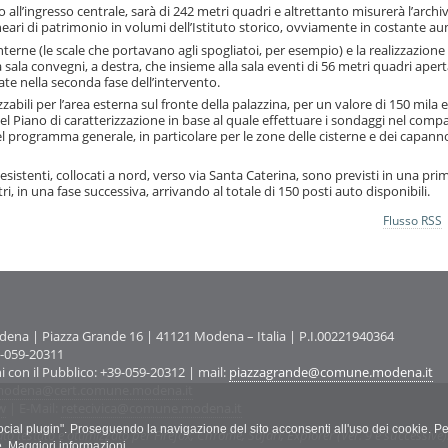
to all’ingresso centrale, sarà di 242 metri quadri e altrettanto misurerà l’archiv
ineari di patrimonio in volumi dell’Istituto storico, ovviamente in costante a
terne (le scale che portavano agli spogliatoi, per esempio) e la realizzazione 
lla sala convegni, a destra, che insieme alla sala eventi di 56 metri quadri apert
te nella seconda fase dell’intervento.
zabili per l’area esterna sul fronte della palazzina, per un valore di 150 mila 
l Piano di caratterizzazione in base al quale effettuare i sondaggi nel comp
i del programma generale, in particolare per le zone delle cisterne e dei capann
sistenti, collocati a nord, verso via Santa Caterina, sono previsti in una pri
i, in una fase successiva, arrivando al totale di 150 posti auto disponibili.
Flusso RSS
na | Piazza Grande 16 | 41121 Modena – Italia | P.I.00221940364
9-059-20311
ni con il Pubblico: +39-059-20312 | mail:
piazzagrande@comune.modena.it
odena@cert.comune.modena.it
w
| E-Mail:
retecivica@comune.modena.it
"social plugin". Proseguendo la navigazione del sito acconsenti all'uso dei cookie. Pe
ato testato e ottimizzato per Firefox, Chrome, Safari, Explorer (Ver. 9 e successive)
e.
Maggiori informazioni