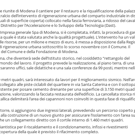
ie riunite di Modena il cantiere per il restauro e la riqualificazione della palaz
 stralcio dell’intervento di rigenerazione urbana del comparto industriale in d
ali di superficie coperta) collocato nella fascia ferroviaria, a ridosso del cava
Distretto per l’Accelerazione e lo Sviluppo della Tecnologia (Dast).
i-Impresa generale Spa di Modena, si è completata, infatti, la procedura di ga
quale è stata valutata anche la qualità progettuale). L’intervento ha un va
lle risorse, per un milione e mezzo di euro, è messa a disposizione dalla Reg
di rigenerazione urbana sottoscritto lo scorso novembre con il Comune. Il
o del Comune e della Fondazione di Modena.
ina, che diventerà sede dell’Istituto storico, nel cosiddetto “rettangolo del
 mondo del lavoro. Il progetto prevede la realizzazione, al piano terra, di una
i saranno uffici, sale didattiche e una sala conferenze da 99 posti, mentre nel
0 metri quadri, sarà interessato da lavori per il miglioramento sismico. Nell’a
llegato alle piste ciclabili del quartiere in via Santa Caterina e con il sottop
sistente per posare cemento drenante per una superficie di 3.150 metri quadr
ione, valorizzando la facciata restaurata dell’edificio. La cancellata storica 
ica delimiterà l’area dei capannoni non coinvolti in questa fase di riqualifi
 la torre, si aggiungono due ingressi laterali, prevedendo un percorso coperto 
la costruzione di un nuovo giunto per assicurare l’isolamento con l’area su
he un collegamento diretto con il cortile interno di 1.460 metri quadri.
iantistica per il riscaldamento e il condizionamento, infissi e rivestimenti
copertura della quale è previsto il rifacimento completo.