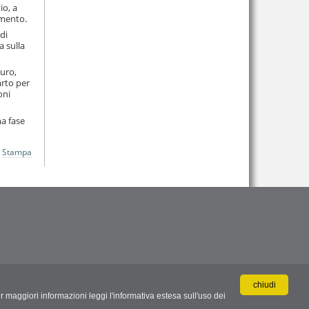
io, a
umento.
di
a sulla
euro,
arto per
oni
ma fase
Stampa
chiudi
r maggiori informazioni leggi l'informativa estesa sull'uso dei
.