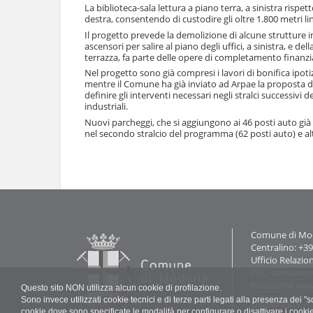
e
La biblioteca-sala lettura a piano terra, a sinistra rispet
destra, consentendo di custodire gli oltre 1.800 metri l
Il progetto prevede la demolizione di alcune strutture in
ascensori per salire al piano degli uffici, a sinistra, e de
terrazza, fa parte delle opere di completamento finanzia
Nel progetto sono già compresi i lavori di bonifica ipotiz
mentre il Comune ha già inviato ad Arpae la proposta de
definire gli interventi necessari negli stralci successiv
industriali.
Nuovi parcheggi, che si aggiungono ai 46 posti auto già e
nel secondo stralcio del programma (62 posti auto) e altr
Azioni
sul
documento
Contatti
Comune di Mode
Centralino: +3
Ufficio Relazio
PEC:
comune.m
Redazione ww
Questo sito NON utilizza alcun cookie di profilazione.
Sono invece utilizzati cookie tecnici e di terze parti legati alla presenza dei 
Questo sito è st
cookie dove sono specificate le modalità per configurare o disattivare i cooki