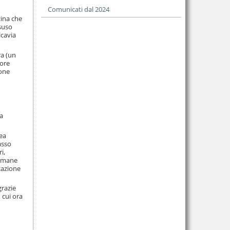
Comunicati dal 2024
zina che
isuso
lcavia
ra (un
lore
ione
la
rea
asso
i,
rimane
cazione
grazie
 cui ora