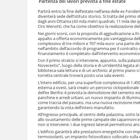
Partenza dei lavori prevista a fine estate
l
u
a
t
Partirà entro la fine dell’estate nell’area delle ex Fonder
n
diventerà sede dell’Istituto storico. Si tratta del primo
i
a
dagli anni Ottanta (43 mila metri quadrati, 11 mila dei qu
.
v
Ciro Menotti, che ha come obiettivo la realizzazione del 
|
i
Nei giorni scorsi, con la proposta di aggiudicazione a It
S
g
appalto a offerta economicamente più vantaggiosa della 
a
a
complessivo di tre milioni e 707 mila euro: una parte de
l
nell’ambito dell’accordo di programma per il contratto 
z
t
finanziamento è completato dall’intervento economic
i
a
o
Con il primo stralcio si interviene, appunto, sulla palazz
a
n
Novecento”, luogo della storia e di un’identità legata al
l
biblioteca-sala lettura e di un archivio; al primo piano c
e
l
torretta centrale troverà posto una sala eventi.
a
L’intero edificio, per una superficie complessiva di 1.45
n
esterna a ovest, sarà creato un percorso ciclopedonale co
a
dell’ex Benfra: è prevista la demolizione del cemento e
v
panchine e arredi urbani, un nuovo impianto di illuminaz
i
come traccia del passato, ma una nuova recinzione metall
g
garantendo la vista dell’intero manufatto.
a
All’ingresso principale, al centro della palazzina, sotto
z
allo svuotamento delle prime campate dei capannoni e al
i
non si interviene. I due ingressi laterali permettono anc
o
L’edificio garantirà alte prestazioni energetiche con imp
n
termoisolanti, un impianto fotovoltaico collocato sulla 