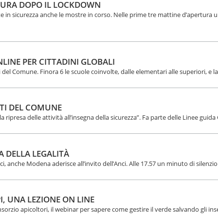
RTURA DOPO IL LOCKDOWN
 in sicurezza anche le mostre in corso. Nelle prime tre mattine d’apertura 
INE PER CITTADINI GLOBALI
pei del Comune. Finora 6 le scuole coinvolte, dalle elementari alle superiori, e 
NTI DEL COMUNE
ripresa delle attività all’insegna della sicurezza”. Fa parte delle Linee guida
 DELLA LEGALITÀ
i, anche Modena aderisce all’invito dell’Anci. Alle 17.57 un minuto di silenzio 
I, UNA LEZIONE ON LINE
orzio apicoltori, il webinar per sapere come gestire il verde salvando gli inse