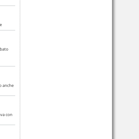
ie
abato
to anche
dava con