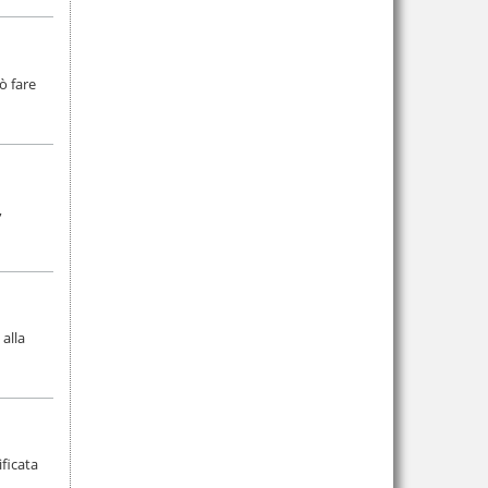
ò fare
,
 alla
ificata