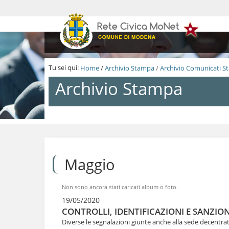
S
a
l
t
a
a
i
Tu sei qui:
Home
/
Archivio Stampa
/
Archivio Comunicati 
c
o
Archivio Stampa
n
t
e
n
S
u
a
t
l
i
t
.
a
Maggio
|
a
S
i
a
c
Non sono ancora stati caricati album o foto.
l
o
t
19/05/2020
n
a
CONTROLLI, IDENTIFICAZIONI E SANZIO
t
a
e
Diverse le segnalazioni giunte anche alla sede decentrata
l
n