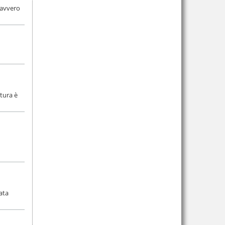
 davvero
rtura è
cata