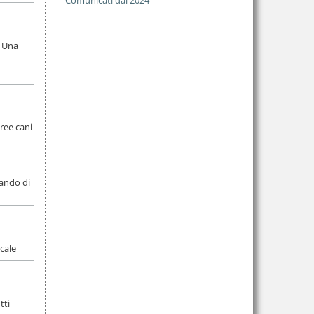
Comunicati dal 2024
. Una
ree cani
mando di
ocale
tti