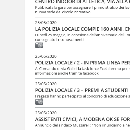
CENTRO INDOOR DI ATLETICA, VIA ALLA
Pubblicata la gara per assegnare il primo stralcio dei la
nuova sede del circolo ricreativo
25/05/2020
LA POLIZIA LOCALE COMPIE 160 ANNI, 
Lunedì 25 maggio, in occasione dell’anniversario del Co
consegnato i riconoscimenti
25/05/2020
POLIZIA LOCALE / 2 - IN PRIMA LINEA P
Al Comando di via Galilei la task force #celafaremo per 
informazioni anche tramite facebook
25/05/2020
POLIZIA LOCALE / 3 – PREMI A STUDENT
I ragazzi hanno partecipato al concorso di educazione st
25/05/2020
ASSISTENTI CIVICI, A MODENA OK SE FO
Annuncio del sindaco Muzzarelli: “Non rinunciamo a nes