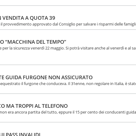
IN VENDITA A QUOTA 39
il provvedimento approvato dal Consiglio per salvare i risparmi delle famigl
CO “MACCHINA DEL TEMPO”
 per la sicurezza venerdì 22 maggio. Si potrà visitare anche al venerdì e al s
ENTE GUIDA FURGONE NON ASSICURATO
sequestrato il furgone che conduceva. Il 31enne, non regolare in Italia, è sta
ICO MA TROPPI AL TELEFONO
 2 non era ancora partita del tutto, eppure il 15 per cento dei conducenti gui
UI PASS INVALIDI