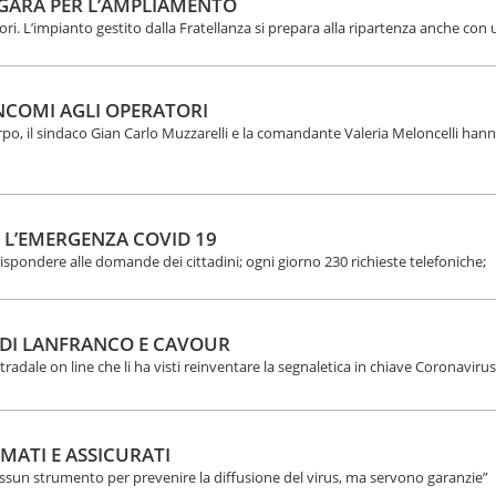
 GARA PER L’AMPLIAMENTO
vori. L’impianto gestito dalla Fratellanza si prepara alla ripartenza anche con
ENCOMI AGLI OPERATORI
rpo, il sindaco Gian Carlo Muzzarelli e la comandante Valeria Meloncelli han
ER L’EMERGENZA COVID 19
rispondere alle domande dei cittadini; ogni giorno 230 richieste telefoniche;
I DI LANFRANCO E CAVOUR
radale on line che li ha visti reinventare la segnaletica in chiave Coronavirus
RMATI E ASSICURATI
sun strumento per prevenire la diffusione del virus, ma servono garanzie”