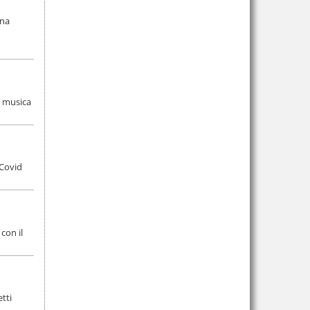
una
la musica
 Covid
con il
tti