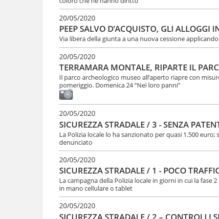
coloro che ne hanno diritto”
e
20/05/2020
PEEP SALVO D’ACQUISTO, GLI ALLOGGI 
Via libera della giunta a una nuova cessione applicando 
20/05/2020
TERRAMARA MONTALE, RIPARTE IL PAR
Il parco archeologico museo all’aperto riapre con misure
pomeriggio. Domenica 24 “Nei loro panni”
20/05/2020
SICUREZZA STRADALE / 3 - SENZA PAT
La Polizia locale lo ha sanzionato per quasi 1.500 euro; 
denunciato
20/05/2020
SICUREZZA STRADALE / 1 - POCO TRAFF
La campagna della Polizia locale in giorni in cui la fase
in mano cellulare o tablet
20/05/2020
SICUREZZA STRADALE / 2 – CONTROLLI S