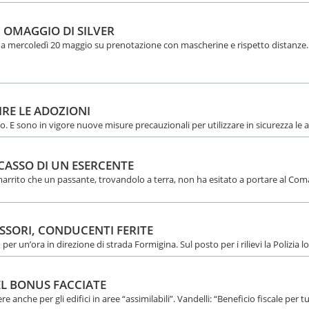
 OMAGGIO DI SILVER
e da mercoledì 20 maggio su prenotazione con mascherine e rispetto distanze
IRE LE ADOZIONI
 E sono in vigore nuove misure precauzionali per utilizzare in sicurezza le a
CASSO DI UN ESERCENTE
 smarrito che un passante, trovandolo a terra, non ha esitato a portare al Co
SSORI, CONDUCENTI FERITE
o per un’ora in direzione di strada Formigina. Sul posto per i rilievi la Polizia l
EL BONUS FACCIATE
re anche per gli edifici in aree “assimilabili”. Vandelli: “Beneficio fiscale per tu