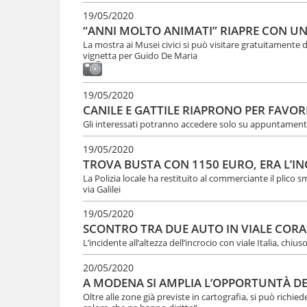
l
u
19/05/2020
a
t
“ANNI MOLTO ANIMATI” RIAPRE CON UN
n
i
La mostra ai Musei civici si può visitare gratuitament
a
.
vignetta per Guido De Maria
v
|
i
S
g
a
a
19/05/2020
l
z
CANILE E GATTILE RIAPRONO PER FAVOR
t
i
a
Gli interessati potranno accedere solo su appuntamento.
o
a
n
l
19/05/2020
e
l
TROVA BUSTA CON 1150 EURO, ERA L’IN
a
La Polizia locale ha restituito al commerciante il plico
n
via Galilei
a
v
19/05/2020
i
SCONTRO TRA DUE AUTO IN VIALE CORA
g
L’incidente all’altezza dell’incrocio con viale Italia, chius
a
z
20/05/2020
i
A MODENA SI AMPLIA L’OPPORTUNTÀ D
o
n
Oltre alle zone già previste in cartografia, si può richiede