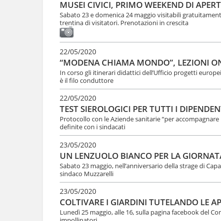
MUSEI CIVICI, PRIMO WEEKEND DI APE
Sabato 23 e domenica 24 maggio visitabili gratuitamente
trentina di visitatori. Prenotazioni in crescita
22/05/2020
“MODENA CHIAMA MONDO”, LEZIONI ONL
In corso gli itinerari didattici dell’Ufficio progetti euro
è il filo conduttore
22/05/2020
TEST SIEROLOGICI PER TUTTI I DIPENDE
Protocollo con le Aziende sanitarie “per accompagnare la 
definite con i sindacati
23/05/2020
UN LENZUOLO BIANCO PER LA GIORNATA
Sabato 23 maggio, nell’anniversario della strage di Capac
sindaco Muzzarelli
23/05/2020
COLTIVARE I GIARDINI TUTELANDO LE AP
Lunedì 25 maggio, alle 16, sulla pagina facebook del Cons
impollinatori