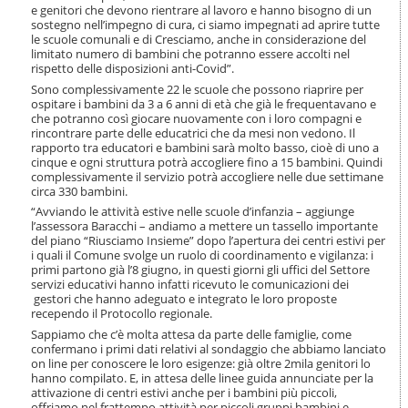
i
e genitori che devono rientrare al lavoro e hanno bisogno di un
o
sostegno nell’impegno di cura, ci siamo impegnati ad aprire tutte
le scuole comunali e di Cresciamo, anche in considerazione del
n
limitato numero di bambini che potranno essere accolti nel
e
rispetto delle disposizioni anti-Covid”.
Sono complessivamente 22 le scuole che possono riaprire per
ospitare i bambini da 3 a 6 anni di età che già le frequentavano e
che potranno così giocare nuovamente con i loro compagni e
rincontrare parte delle educatrici che da mesi non vedono. Il
rapporto tra educatori e bambini sarà molto basso, cioè di uno a
cinque e ogni struttura potrà accogliere fino a 15 bambini. Quindi
complessivamente il servizio potrà accogliere nelle due settimane
circa 330 bambini.
“Avviando le attività estive nelle scuole d’infanzia – aggiunge
l’assessora Baracchi – andiamo a mettere un tassello importante
del piano “Riusciamo Insieme” dopo l’apertura dei centri estivi per
i quali il Comune svolge un ruolo di coordinamento e vigilanza: i
primi partono già l’8 giugno, in questi giorni gli uffici del Settore
servizi educativi hanno infatti ricevuto le comunicazioni dei
gestori che hanno adeguato e integrato le loro proposte
recependo il Protocollo regionale.
Sappiamo che c’è molta attesa da parte delle famiglie, come
confermano i primi dati relativi al sondaggio che abbiamo lanciato
on line per conoscere le loro esigenze: già oltre 2mila genitori lo
hanno compilato. E, in attesa delle linee guida annunciate per la
attivazione di centri estivi anche per i bambini più piccoli,
offriamo nel frattempo attività per piccoli gruppi bambini e