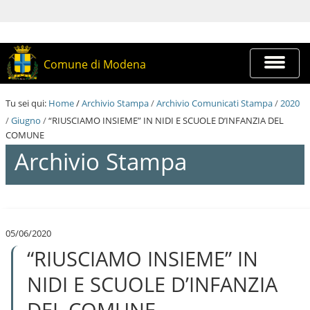
S
a
l
t
a
Espandi
Comune di Modena
a
barra
i
di
c
navigazi
Tu sei qui:
Home
/
Archivio Stampa
/
Archivio Comunicati Stampa
/
2020
o
n
/
Giugno
/
“RIUSCIAMO INSIEME” IN NIDI E SCUOLE D’INFANZIA DEL
t
COMUNE
e
Archivio Stampa
n
u
t
i
S
.
a
|
l
S
05/06/2020
t
a
“RIUSCIAMO INSIEME” IN
a
l
a
t
i
NIDI E SCUOLE D’INFANZIA
a
c
a
o
DEL COMUNE
l