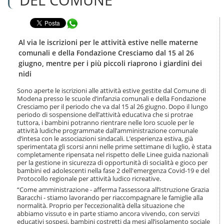
n
l
t
a
e
Condividi in WhatsApp
n
n
a
u
v
Al via le iscrizioni per le attività estive nelle materne
t
i
comunali e della Fondazione Cresciamo dal 15 al 26
i
g
giugno, mentre per i più piccoli riaprono i giardini dei
.
a
nidi
|
z
S
i
Sono aperte le iscrizioni alle attività estive gestite dal Comune di
a
o
Modena presso le scuole d’infanzia comunali e della Fondazione
l
n
Cresciamo per il periodo che va dal 15 al 26 giugno. Dopo il lungo
t
e
periodo di sospensione dell’attività educativa che si protrae
a
tuttora, i bambini potranno rientrare nelle loro scuole per le
a
attività ludiche programmate dall’amministrazione comunale
l
d’intesa con le associazioni sindacali. L’esperienza estiva, già
sperimentata gli scorsi anni nelle prime settimane di luglio, è stata
l
completamente ripensata nel rispetto delle Linee guida nazionali
a
per la gestione in sicurezza di opportunità di socialità e gioco per
n
bambini ed adolescenti nella fase 2 dell'emergenza Covid-19 e del
a
Protocollo regionale per attività ludico ricreative.
v
“Come amministrazione - afferma l’assessora all’Istruzione Grazia
i
Baracchi - stiamo lavorando per riaccompagnare le famiglie alla
g
normalità. Proprio per l’eccezionalità della situazione che
a
abbiamo vissuto e in parte stiamo ancora vivendo, con servizi
z
educativi sospesi, bambini costretti da mesi all’isolamento sociale