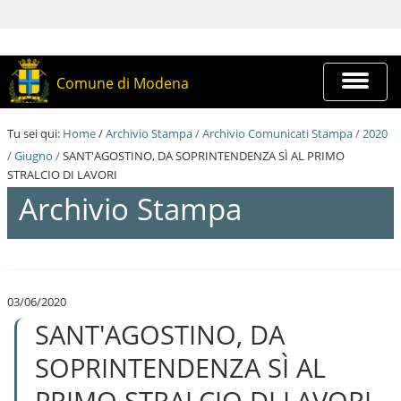
S
a
l
t
a
Espandi
Comune di Modena
a
barra
i
di
c
navigazi
Tu sei qui:
Home
/
Archivio Stampa
/
Archivio Comunicati Stampa
/
2020
o
n
/
Giugno
/
SANT'AGOSTINO, DA SOPRINTENDENZA SÌ AL PRIMO
t
STRALCIO DI LAVORI
e
Archivio Stampa
n
u
t
i
S
.
a
|
l
S
03/06/2020
t
a
SANT'AGOSTINO, DA
a
l
a
t
i
SOPRINTENDENZA SÌ AL
a
c
a
o
PRIMO STRALCIO DI LAVORI
l