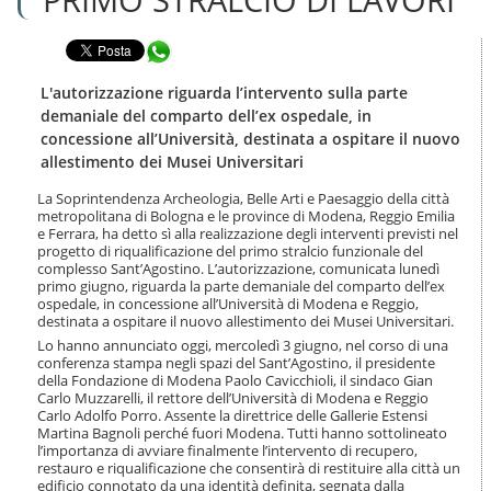
n
l
t
a
e
Condividi in WhatsApp
n
n
a
u
v
L'autorizzazione riguarda l’intervento sulla parte
t
i
demaniale del comparto dell’ex ospedale, in
i
g
concessione all’Università, destinata a ospitare il nuovo
.
a
allestimento dei Musei Universitari
|
z
S
i
La Soprintendenza Archeologia, Belle Arti e Paesaggio della città
a
o
metropolitana di Bologna e le province di Modena, Reggio Emilia
l
n
e Ferrara, ha detto sì alla realizzazione degli interventi previsti nel
t
e
progetto di riqualificazione del primo stralcio funzionale del
a
complesso Sant’Agostino. L’autorizzazione, comunicata lunedì
a
primo giugno, riguarda la parte demaniale del comparto dell’ex
l
ospedale, in concessione all’Università di Modena e Reggio,
destinata a ospitare il nuovo allestimento dei Musei Universitari.
l
a
Lo hanno annunciato oggi, mercoledì 3 giugno, nel corso di una
n
conferenza stampa negli spazi del Sant’Agostino, il presidente
della Fondazione di Modena Paolo Cavicchioli, il sindaco Gian
a
Carlo Muzzarelli, il rettore dell’Università di Modena e Reggio
v
Carlo Adolfo Porro. Assente la direttrice delle Gallerie Estensi
i
Martina Bagnoli perché fuori Modena. Tutti hanno sottolineato
g
l’importanza di avviare finalmente l’intervento di recupero,
a
restauro e riqualificazione che consentirà di restituire alla città un
z
edificio connotato da una identità definita, segnata dalla