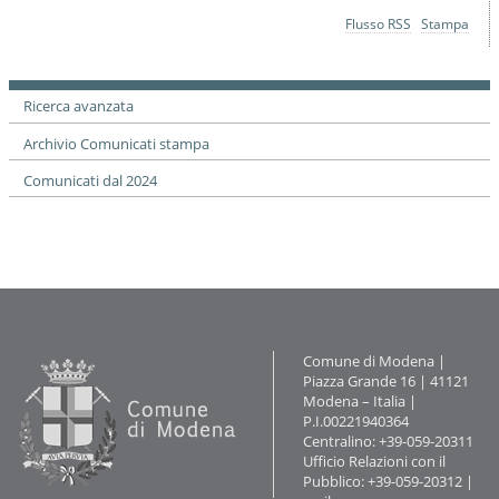
Azioni
Flusso RSS
Stampa
sul
documento
Ricerca avanzata
Archivio Comunicati stampa
Comunicati dal 2024
Contatti
Comune di Modena |
Piazza Grande 16 | 41121
Modena – Italia |
P.I.00221940364
Centralino: +39-059-20311
Ufficio Relazioni con il
Pubblico: +39-059-20312 |