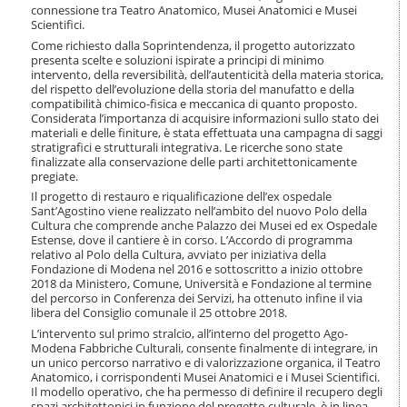
i
connessione tra Teatro Anatomico, Musei Anatomici e Musei
o
Scientifici.
n
Come richiesto dalla Soprintendenza, il progetto autorizzato
e
presenta scelte e soluzioni ispirate a principi di minimo
intervento, della reversibilità, dell’autenticità della materia storica,
del rispetto dell’evoluzione della storia del manufatto e della
compatibilità chimico-fisica e meccanica di quanto proposto.
Considerata l’importanza di acquisire informazioni sullo stato dei
materiali e delle finiture, è stata effettuata una campagna di saggi
stratigrafici e strutturali integrativa. Le ricerche sono state
finalizzate alla conservazione delle parti architettonicamente
pregiate.
Il progetto di restauro e riqualificazione dell’ex ospedale
Sant’Agostino viene realizzato nell’ambito del nuovo Polo della
Cultura che comprende anche Palazzo dei Musei ed ex Ospedale
Estense, dove il cantiere è in corso. L’Accordo di programma
relativo al Polo della Cultura, avviato per iniziativa della
Fondazione di Modena nel 2016 e sottoscritto a inizio ottobre
2018 da Ministero, Comune, Università e Fondazione al termine
del percorso in Conferenza dei Servizi, ha ottenuto infine il via
libera del Consiglio comunale il 25 ottobre 2018.
L’intervento sul primo stralcio, all’interno del progetto Ago-
Modena Fabbriche Culturali, consente finalmente di integrare, in
un unico percorso narrativo e di valorizzazione organica, il Teatro
Anatomico, i corrispondenti Musei Anatomici e i Musei Scientifici.
Il modello operativo, che ha permesso di definire il recupero degli
spazi architettonici in funzione del progetto culturale, è in linea