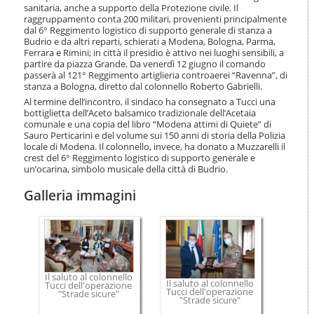
o
sanitaria, anche a supporto della Protezione civile. Il
n
raggruppamento conta 200 militari, provenienti principalmente
dal 6° Reggimento logistico di supporto generale di stanza a
e
Budrio e da altri reparti, schierati a Modena, Bologna, Parma,
Ferrara e Rimini; in città il presidio è attivo nei luoghi sensibili, a
partire da piazza Grande. Da venerdì 12 giugno il comando
passerà al 121° Reggimento artiglieria controaerei “Ravenna”, di
stanza a Bologna, diretto dal colonnello Roberto Gabrielli.
Al termine dell’incontro, il sindaco ha consegnato a Tucci una
bottiglietta dell’Aceto balsamico tradizionale dell’Acetaia
comunale e una copia del libro “Modena attimi di Quiete” di
Sauro Perticarini e del volume sui 150 anni di storia della Polizia
locale di Modena. Il colonnello, invece, ha donato a Muzzarelli il
crest del 6° Reggimento logistico di supporto generale e
un’ocarina, simbolo musicale della città di Budrio.
Galleria immagini
Il saluto al colonnello
Il saluto al colonnello
Tucci dell'operazione
Tucci dell'operazione
"Strade sicure"
"Strade sicure"