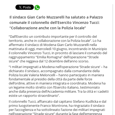
t
l
e
Condividi in WhatsApp
a
n
n
u
a
Il sindaco Gian Carlo Muzzarelli ha salutato a Palazzo
t
v
comunale il colonnello dell’Esercito Vincenzo Tucci:
i
i
“Collaborazione anche con la Polizia locale”
.
g
|
a
“Dall’Esercito un contributo importante per il controllo del
S
z
territorio, anche in collaborazione con la Polizia locale”. Lo ha
a
i
affermato il sindaco di Modena Gian Carlo Muzzarelli nella
l
mattinata di oggi, mercoledì 10 giugno, incontrando in Municipio
o
t
il colonnello Vincenzo Tucci, in procinto di lasciare il comando del
n
a
raggruppamento “Emilia Romagna” dell’operazione “Strade
e
sicure” che reggeva dal 12 dicembre dell’anno scorso.
a
l
“I militari impegnati a Modena nell’operazione ‘Strade sicure’ – ha
l
dichiarato il sindaco, accompagnato dalla comandante della
Polizia locale Valeria Meloncelli – hanno partecipato in maniera
a
fondamentale al presidio della città da parte delle forze
n
dell’ordine, attive in maniera integrata e coordinata. Modena ha
a
un legame molto stretto con l’Esercito italiano, testimoniato
v
anche dalla presenza dell’Accademia militare. Tra la città e i cadetti
i
esiste un rapporto straordinario”.
g
Il colonnello Tucci, affiancato dal capitano Stefano Kudlicka e dal
a
primo luogotenente Franco Montrone, ha ringraziato il sindaco
z
per l’accoglienza e ha sottolineato l’azione dei militari impegnati
i
nell’operazione “Strade sicure” durante la fase dell’emergenza