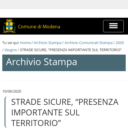
S
a
l
t
a
Espandi
Comune di Modena
a
barra
i
di
c
navigazi
Tu sei qui:
Home
/
Archivio Stampa
/
Archivio Comunicati Stampa
/
2020
o
n
/
Giugno
/
STRADE SICURE, “PRESENZA IMPORTANTE SUL TERRITORIO”
t
Archivio Stampa
e
n
u
t
S
i
a
.
l
|
10/06/2020
t
S
STRADE SICURE, “PRESENZA
a
a
a
l
i
IMPORTANTE SUL
t
c
a
o
TERRITORIO”
a
n
l