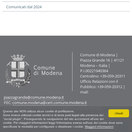
Comunicati dal 2024
Contatti
Comune di Modena |
Piazza Grande 16 | 41121
Modena – Italia |
P.I.00221940364
Centralino: +39-059-20311
Ufficio Relazioni con il
Pubblico: +39-059-20312 |
mail:
piazzagrande@comune.modena.it
PEC:
comune.modena@cert.comune.modena.it
Redazione www
| E-Mail:
retecivica@comune.modena.it
Questo sito NON utilizza alcun cookie di profilazione.
chiudi
Questo sito è stato testato e ottimizzato per Firefox, Chrome, Safari,
Sono invece utilizzati cookie tecnici e di terze parti legati alla presenza dei
"social plugin". Proseguendo la navigazione del sito acconsenti all'uso dei
Explorer (Ver. 9 e successive).
cookie. Per maggiori informazioni leggi l'informativa estesa sull'uso dei cookie dove sono
specificate le modalità per configurare o disattivare i cookie.
Maggiori informazioni