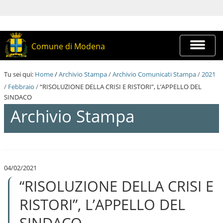
S
a
l
t
a
Espandi
Comune di Modena
a
barra
i
di
c
navigazi
Tu sei qui:
Home
/
Archivio Stampa
/
Archivio Comunicati Stampa
/
2021
o
n
/
Febbraio
/
“RISOLUZIONE DELLA CRISI E RISTORI”, L’APPELLO DEL
t
SINDACO
e
Archivio Stampa
n
u
t
i
S
.
a
|
l
S
04/02/2021
t
a
“RISOLUZIONE DELLA CRISI E
a
l
a
t
i
RISTORI”, L’APPELLO DEL
a
c
a
o
SINDACO
l