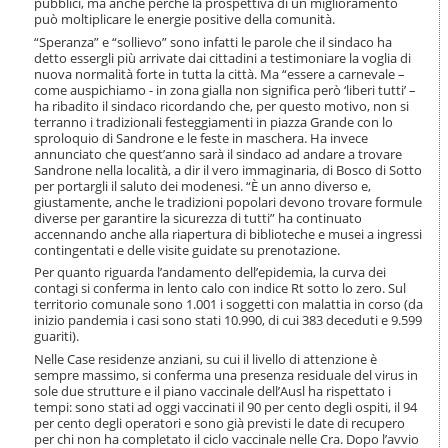
pubblici, ma anche perché la prospettiva di un miglioramento
i
può moltiplicare le energie positive della comunità.
o
“Speranza” e “sollievo” sono infatti le parole che il sindaco ha
n
detto essergli più arrivate dai cittadini a testimoniare la voglia di
e
nuova normalità forte in tutta la città. Ma “essere a carnevale –
come auspichiamo - in zona gialla non significa però ‘liberi tutti’ –
ha ribadito il sindaco ricordando che, per questo motivo, non si
terranno i tradizionali festeggiamenti in piazza Grande con lo
sproloquio di Sandrone e le feste in maschera. Ha invece
annunciato che quest’anno sarà il sindaco ad andare a trovare
Sandrone nella località, a dir il vero immaginaria, di Bosco di Sotto
per portargli il saluto dei modenesi. “È un anno diverso e,
giustamente, anche le tradizioni popolari devono trovare formule
diverse per garantire la sicurezza di tutti” ha continuato
accennando anche alla riapertura di biblioteche e musei a ingressi
contingentati e delle visite guidate su prenotazione.
Per quanto riguarda l’andamento dell’epidemia, la curva dei
contagi si conferma in lento calo con indice Rt sotto lo zero. Sul
territorio comunale sono 1.001 i soggetti con malattia in corso (da
inizio pandemia i casi sono stati 10.990, di cui 383 deceduti e 9.599
guariti).
Nelle Case residenze anziani, su cui il livello di attenzione è
sempre massimo, si conferma una presenza residuale del virus in
sole due strutture e il piano vaccinale dell’Ausl ha rispettato i
tempi: sono stati ad oggi vaccinati il 90 per cento degli ospiti, il 94
per cento degli operatori e sono già previsti le date di recupero
per chi non ha completato il ciclo vaccinale nelle Cra. Dopo l’avvio