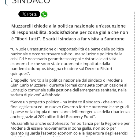
n
l
t
a
e
Condividi in WhatsApp
n
n
a
u
v
Muzzarelli chiede alla politica nazionale un’assunzione
t
i
di responsabilità. Soddisfazione per zona gialla che non
i
g
è “liberi tutti”. E sarà il sindaco a far visita a Sandrone
.
a
|
z
“Ci vuole un’assunzione di responsabilità da parte della politica
S
i
nazionale e occorre trovare subito una soluzione politica della
a
o
crisi. Ed è necessario garantire sostegni e ristori alle attività
l
economiche che sono state duramente impattate dalla
n
t
pandemia; dunque, bisogna chiudere sul Decreto Ristori
e
a
quinques”.
a
È l’appello rivolto alla politica nazionale dal sindaco di Modena
l
Gian Carlo Muzzarelli durante l’ormai consueta comunicazione al
l
Consiglio comunale sulla gestione dell’emergenza sanitaria, nella
seduta di giovedì 4 febbraio.
a
n
“Serve un progetto politico - ha insistito il sindaco - che arrivi a
a
fine legislatura ed un nuovo Governo forte e autorevole che guidi
il paese nella doppia dimensione dell’emergenza e della ripartenza
v
anche grazie ai 209 miliardi del Recovery Fund”.
i
g
Muzzarelli ha anche sottolineato l’importanza per la Regione e per
Modena di essere nuovamente in zona gialla, non solo per
a
quanto riguarda l’aspetto economico e la riapertura degli esercizi
z