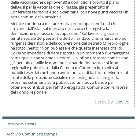
della vaccinazione degli over 80 a domicilio, è pronto il piano
dell’Ausl per la vaccinazione di massa, già presentato in
Conferenza territoriale socio-sanitaria, con nove punti vaccinali in
sette comuni della provincia.
Mentre continua a destare molta preoccupazione i dati che
arrivano dall’Istat sul mercato del lavoro che registra la
diminuzione del tasso di occupazione. “Sul lavoro si gioca la
tenuta sociale del paese”, ha detto il sindaco che, rimarcando poi
l’urgenza dei ristori e della conversione del decreto Milleproroghe,
ha sottolineato: “Non può essere che questa insensata crisi di
Governo impedisca di dare risposte in un momento di emergenza
come quello che stiamo vivendo”. Ha infine ricordato come siano
già ben più di mille le domande al bando finanziato coi fondi
regionali e pubblicato dalla Camera di Commercio, rivolto ai
pubblici esercizi che hanno avuto un calo di fatturato. Mentre sul
fronte della protezione sociale e del sostegno alle famiglie, la
prossima settimana sarà pubblicato un nuovo bando per
ottenere contributi per l’affitto erogati dal Comune con le risorse
del Fondo regionale.
Azioni
Flusso RSS
Stampa
sul
documento
Ricerca avanzata
Archivio Comunicati stampa