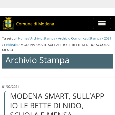
S
a
l
t
a
Espandi
Comune di Modena
a
barra
i
di
c
navigazi
Tu sei qui:
Home
/
Archivio Stampa
/
Archivio Comunicati Stampa
/
2021
o
n
/
Febbraio
/
MODENA SMART, SULL’APP IO LE RETTE DI NIDO, SCUOLA E
t
MENSA
e
Archivio Stampa
n
u
t
i
S
.
a
|
l
S
01/02/2021
t
a
MODENA SMART, SULL’APP
a
l
a
t
i
IO LE RETTE DI NIDO,
a
c
a
o
SCUOLA E MENSA
l