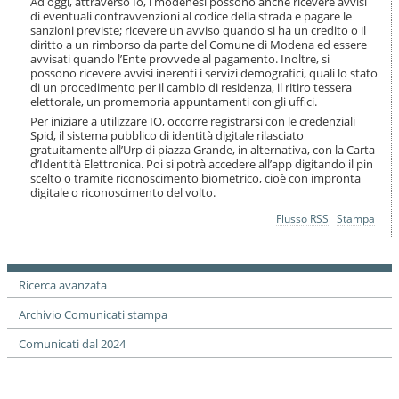
Ad oggi, attraverso Io, i modenesi possono anche ricevere avvisi
i
di eventuali contravvenzioni al codice della strada e pagare le
o
sanzioni previste; ricevere un avviso quando si ha un credito o il
n
diritto a un rimborso da parte del Comune di Modena ed essere
e
avvisati quando l’Ente provvede al pagamento. Inoltre, si
possono ricevere avvisi inerenti i servizi demografici, quali lo stato
di un procedimento per il cambio di residenza, il ritiro tessera
elettorale, un promemoria appuntamenti con gli uffici.
Per iniziare a utilizzare IO, occorre registrarsi con le credenziali
Spid, il sistema pubblico di identità digitale rilasciato
gratuitamente all’Urp di piazza Grande, in alternativa, con la Carta
d’Identità Elettronica. Poi si potrà accedere all’app digitando il pin
scelto o tramite riconoscimento biometrico, cioè con impronta
digitale o riconoscimento del volto.
Azioni
Flusso RSS
Stampa
sul
documento
Ricerca avanzata
Archivio Comunicati stampa
Comunicati dal 2024