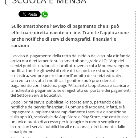
n
l
t
a
e
Condividi in WhatsApp
n
n
a
u
v
Sullo smartphone l’avviso di pagamento che si può
t
i
effettuare direttamaente on line. Tramite l’applicazione
i
g
anche notifiche di servizi demografici, finanziari e
.
a
sanzioni
|
z
S
i
L’avviso di pagamento della retta del nido o della scuola d’infanzia
a
o
arriva ora direttamente sullo smartphone grazie a IO, l’App dei
l
n
servizi pubblici nazionali e locali attraverso cui a Modena vengono
t
e
notificati anche gli avvisi di rette di trasporto e ristorazione
a
scolastica, sempre per restare nell’ambito dei servizi educativi.
a
Una volta ricevuta la notifica, il genitore può procedere al
l
pagamento con il sistema pagoPA tramite l’app stessa e scaricare
la richiesta di pagamento se è registrato sul portale dei pagamenti
l
del Settore Servizi Educativi.
a
n
Dopo i primi servizi pubblicati lo scorso anno, partendo dalle
notifiche dei servizi finanziari, il Comune di Modena, infatti, si è
a
impegnato a implementare rapidamente i servizi a disposizione
v
sulla app IO, scaricabile da App Store e Play Store, che costituisce
i
un unico punto di accesso per interagire in modo semplice e
g
sicuro con i servizi pubblici locali e nazionali, direttamente dallo
a
smartphone.
z