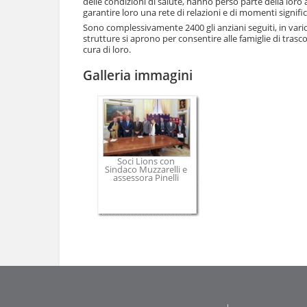
delle condizioni di salute, hanno perso parte della lo
e
garantire loro una rete di relazioni e di momenti significa
Sono complessivamente 2400 gli anziani seguiti, in vario m
strutture si aprono per consentire alle famiglie di trasc
cura di loro.
Galleria immagini
Soci Lions con
Sindaco Muzzarelli e
assessora Pinelli
Azioni
sul
documento