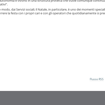
ro autonomia e vivono in una struttura protetta che vuole comunque continua
tivi”.
odo, dai Servizi sociali; il Natale, in particolare, è uno dei momenti speciali 
orrere la festa con i propri cari e con gli operatori che quotidianamente si p
Flusso RSS