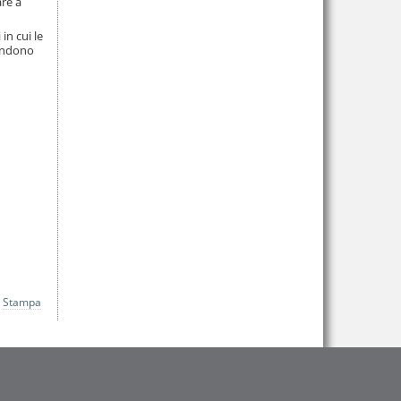
re a
in cui le
rendono
Stampa