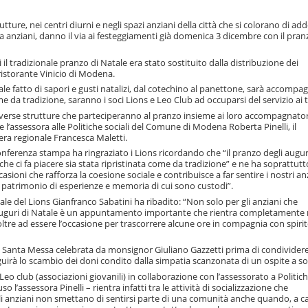
utture, nei centri diurni e negli spazi anziani della città che si colorano di ad
nza anziani, danno il via ai festeggiamenti già domenica 3 dicembre con il pran
il tradizionale pranzo di Natale era stato sostituito dalla distribuzione dei
ristorante Vinicio di Modena.
ale fatto di sapori e gusti natalizi, dal cotechino al panettone, sarà accompa
 da tradizione, saranno i soci Lions e Leo Club ad occuparsi del servizio ai t
 diverse strutture che parteciperanno al pranzo insieme ai loro accompagnator
e l’assessora alle Politiche sociali del Comune di Modena Roberta Pinelli, il
era regionale Francesca Maletti.
ferenza stampa ha ringraziato i Lions ricordando che “il pranzo degli auguri
à che ci fa piacere sia stata ripristinata come da tradizione” e ne ha soprattutt
asioni che rafforza la coesione sociale e contribuisce a far sentire i nostri an
il patrimonio di esperienze e memoria di cui sono custodi”.
tuale del Lions Gianfranco Sabatini ha ribadito: “Non solo per gli anziani che
i auguri di Natale è un appuntamento importante che rientra completamente 
 oltre ad essere l’occasione per trascorrere alcune ore in compagnia con spirit
a Santa Messa celebrata da monsignor Giuliano Gazzetti prima di condividere 
eguirà lo scambio dei doni condito dalla simpatia scanzonata di un ospite a s
club (associazioni giovanili) in collaborazione con l’assessorato a Politiche
’assessora Pinelli – rientra infatti tra le attività di socializzazione che
gli anziani non smettano di sentirsi parte di una comunità anche quando, a c