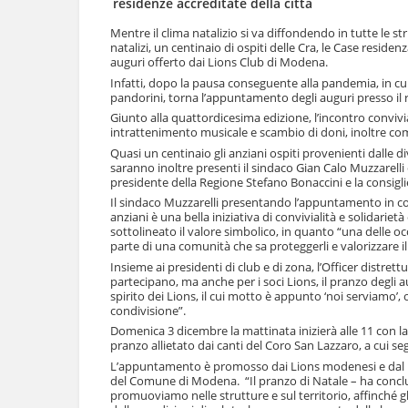
residenze accreditate della città
l
u
a
t
Mentre il clima natalizio si va diffondendo in tutte le str
n
natalizi, un centinaio di ospiti delle Cra, le Case reside
i
a
auguri offerto dai Lions Club di Modena.
.
v
|
Infatti, dopo la pausa conseguente alla pandemia, in cui 
i
pandorini, torna l’appuntamento degli auguri presso il 
S
g
a
Giunto alla quattordicesima edizione, l’incontro convivi
a
l
intrattenimento musicale e scambio di doni, inoltre come
z
t
Quasi un centinaio gli anziani ospiti provenienti dalle
i
a
saranno inoltre presenti il sindaco Gian Calo Muzzarelli 
o
a
presidente della Regione Stefano Bonaccini e la consigli
n
l
Il sindaco Muzzarelli presentando l’appuntamento in con
e
l
anziani è una bella iniziativa di convivialità e solidariet
a
sottolineato il valore simbolico, in quanto “una delle occ
n
parte di una comunità che sa proteggerli e valorizzare 
a
Insieme ai presidenti di club e di zona, l’Officer distret
v
partecipano, ma anche per i soci Lions, il pranzo degl
i
spirito dei Lions, il cui motto è appunto ‘noi serviamo’,
condivisione”.
g
a
Domenica 3 dicembre la mattinata inizierà alle 11 con l
z
pranzo allietato dai canti del Coro San Lazzaro, a cui s
i
L’appuntamento è promosso dai Lions modenesi e dal Leo 
o
del Comune di Modena. “Il pranzo di Natale – ha concluso l
n
promuoviamo nelle strutture e sul territorio, affinché 