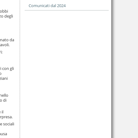
Comunicati dal 2024
dobbi
zo degli
gnato da
avoli.
i;
 con gli
o
ziani
nello
o di
il
orpresa.
 sociali
ausa