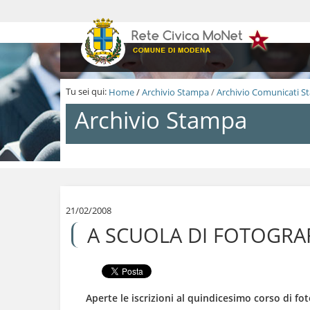
S
a
l
t
a
a
i
Tu sei qui:
Home
/
Archivio Stampa
/
Archivio Comunicati 
c
o
Archivio Stampa
n
t
e
n
S
u
a
t
l
i
t
.
a
21/02/2008
|
a
A SCUOLA DI FOTOGRAF
S
i
a
c
l
o
t
n
a
t
a
e
Aperte le iscrizioni al quindicesimo corso di fot
l
n