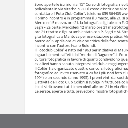
l
Sono aperte le iscrizioni al 15° Corso di fotografia, rivol
u
a
polivalente in via Viterbo n. 80. Il costo d’iscrizione al c
t
n
contattare il Foto Club Colibrì', telefono 059 364403 www
i
Il primo incontro è in programma il 3 marzo, alle 21, si pa
a
.
Mercoledì 5 marzo, ore 21, la fotografia digitale con F. Ga
v
|
Sagri – 2a parte. Mercoledì 12 marzo ore 21 macrofotogr
i
S
ore 21 ritratto e figura ambientata con P. Sagri e M. S
g
a
gita fotografica a Mantova per esercitazione pratica. Me
a
Mercoledì 9 aprile ore 21 visione critica delle foto scat
l
z
incontro con l'autore Ivano Bolondi.
t
i
Il Fotoclub Colibrì è nato nel 1963 per iniziativa di Maur
a
o
inguaribilmente affetti dal "morbo di Daguerre". Il Foto C
a
cultura fotografica in favore di quanti condividono quest
n
l
ex allievi hanno saputo integrarsi nel club e raggiungere 
e
l
Il Colibrì ha organizzato quattro concorsi fotografici na
a
fotografico ad invito riservato a 20 fra i più noti foto 
n
1994) e un secondo (anno 1995). I premi vinti dai soci d
L'attività del Foto Club Colibrì si svolge in fruttuosa 
a
I soci si ritrovano tutti i mercoledì alle ore 21 in via Vite
v
Le serate, aperte a tutti, prevedono mostre fotografiche e
i
g
Azioni
a
sul
z
documento
i
o
n