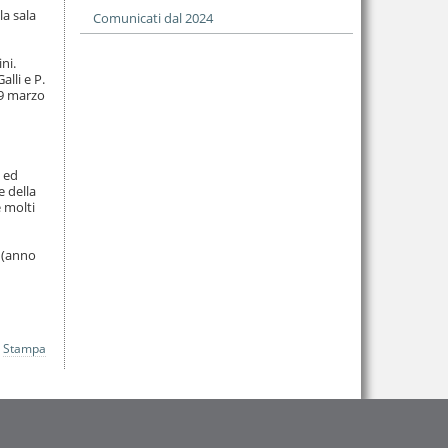
la sala
Comunicati dal 2024
ni.
alli e P.
19 marzo
i ed
e della
e molti
o (anno
Stampa