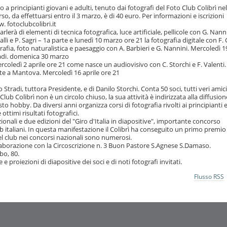
to a principianti giovani e adulti, tenuto dai fotografi del Foto Club Colibrì nel
orso, da effettuarsi entro il 3 marzo, è di 40 euro. Per informazioni e iscrizioni
. fotoclubcolibri.it
rlerà di elementi di tecnica fotografica, luce artificiale, pellicole con G. Nanni
lli e P. Sagri – 1a parte e lunedì 10 marzo ore 21 la fotografia digitale con F. G
afia, foto naturalistica e paesaggio con A. Barbieri e G. Nannini. Mercoledì 
tradi. domenica 30 marzo
rcoledì 2 aprile ore 21 come nasce un audiovisivo con C. Storchi e F. Valenti.
tate a Mantova. Mercoledì 16 aprile ore 21
o Stradi, tuttora Presidente, e di Danilo Storchi. Conta 50 soci, tutti veri amic
lub Colibrì non è un circolo chiuso, la sua attività è indirizzata alla diffusion
o hobby. Da diversi anni organizza corsi di fotografia rivolti ai principianti 
ottimi risultati fotografici.
zionali e due edizioni del "Giro d'Italia in diapositive", importante concorso
club italiani. In questa manifestazione il Colibrì ha conseguito un primo premi
el club nei concorsi nazionali sono numerosi.
collaborazione con la Circoscrizione n. 3 Buon Pastore S.Agnese S.Damaso.
rbo, 80.
 proiezioni di diapositive dei soci e di noti fotografi invitati.
Flusso RSS