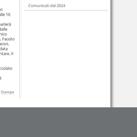
Comunicati dal 2024
ri
lle 10
parlerà
dalle
enico
i, Fausto
avori,
idata
tare. Il
occolato
8
Stampa