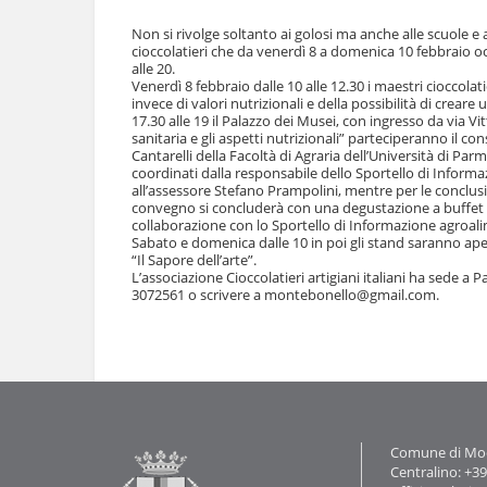
l
u
a
Non si rivolge soltanto ai golosi ma anche alle scuole e 
t
n
cioccolatieri che da venerdì 8 a domenica 10 febbraio o
i
alle 20.
a
.
Venerdì 8 febbraio dalle 10 alle 12.30 i maestri cioccolat
v
|
invece di valori nutrizionali e della possibilità di crea
i
S
17.30 alle 19 il Palazzo dei Musei, con ingresso da via V
g
a
sanitaria e gli aspetti nutrizionali” parteciperanno il co
a
Cantarelli della Facoltà di Agraria dell’Università di Par
l
z
coordinati dalla responsabile dello Sportello di Info
t
i
all’assessore Stefano Prampolini, mentre per le conclusi
a
o
convegno si concluderà con una degustazione a buffet c
a
collaborazione con lo Sportello di Informazione agroali
n
l
Sabato e domenica dalle 10 in poi gli stand saranno apert
e
l
“Il Sapore dell’arte”.
a
L’associazione Cioccolatieri artigiani italiani ha sede a 
n
3072561 o scrivere a montebonello@gmail.com.
a
Azioni
v
sul
i
documento
g
a
z
i
o
Contatti
Comune di Mode
n
Centralino: +3