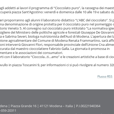
agli addetti ai lavori il programma di “Cioccolato puro”, la rassegna dei maest
ccuperà piazza Sant’Agostino: venerdì e domenica dalle 10 alle 19 e sabato da
ieri proporranno agli alunni il laboratorio didattico “L’ABC del cioccolato”. Si 
re una denominazione di origine protetta per il cioccolato puro nel pomeriggio 
ittorio Veneto 5. Al convegno sul cioccolato puro intitolato “La normativa igi
nsigliere del Ministero delle politiche agricole e forestali Giuseppe De Giovann
ma e Sabrina Severi, biologa nutrizionista dell’Ausl di Modena. L’apertura dei l
rmazione agroalimentare del Comune di Modena Renata Frammartino, sarà aff
oni interverrà Giovanni Flori, responsabile provinciale dell’Unione Cna alimen
urata dal maestro cioccolatiere Fabrizio Galla. La giornata è promossa in
mentare e le associazioni dei consumatori.
i con il laboratorio “Cioccola...ti…amo” e le creazioni artistiche a base di ci
Pavullo in piazza Toscanini 9, per informazioni ci si può rivolgere al numero 32
Flusso RSS
na | Piazza Grande 16 | 41121 Modena – Italia | P.I.00221940364
9-059-20311