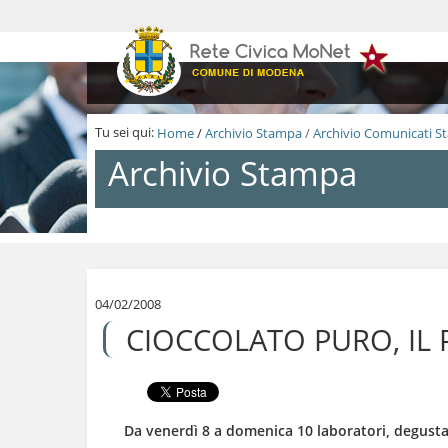
S
a
l
t
a
a
i
Tu sei qui:
Home
/
Archivio Stampa
/
Archivio Comunicati 
c
o
Archivio Stampa
n
t
e
n
S
u
a
t
l
i
t
.
a
04/02/2008
|
a
CIOCCOLATO PURO, IL
S
i
a
c
l
o
t
n
a
t
a
e
Da venerdì 8 a domenica 10 laboratori, degusta
l
n